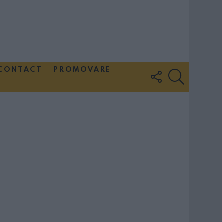
CONTACT
PROMOVARE
FOLLOW
SEARCH
US
Couple Photoshoot Paris