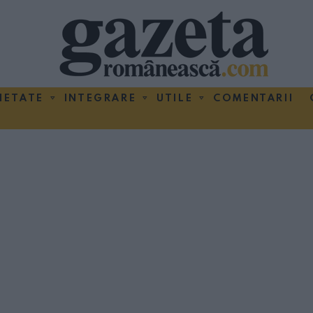
IETATE
INTEGRARE
UTILE
COMENTARII