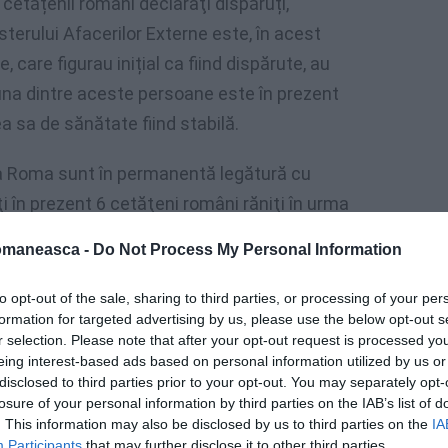
 cetățenii români declaraţi dispăruți,
sterului Afacerilor Externe este, în acest
care figurau inițial ca fiind dispărute, au
r una dintre aceste persoane este în prezent
a sa de sănătate fiind stabilă.
a Roma sunt în permanentă legătură cu
ţi în prezent 6 cetăţeni români răniţi în urma
omaneasca -
Do Not Process My Personal Information
ităţii de Reacţie Rapidă a MAE s-a adăugat
to opt-out of the sale, sharing to third parties, or processing of your per
ei la Roma şi Consulatului General al
formation for targeted advertising by us, please use the below opt-out s
r selection. Please note that after your opt-out request is processed y
en.
eing interest-based ads based on personal information utilized by us or
disclosed to third parties prior to your opt-out. You may separately opt-
corpurile neînsuflețite a cinci cetățeni
losure of your personal information by third parties on the IAB’s list of
24 august a.c.” – informează MAE.
. This information may also be disclosed by us to third parties on the
IA
Participants
that may further disclose it to other third parties.