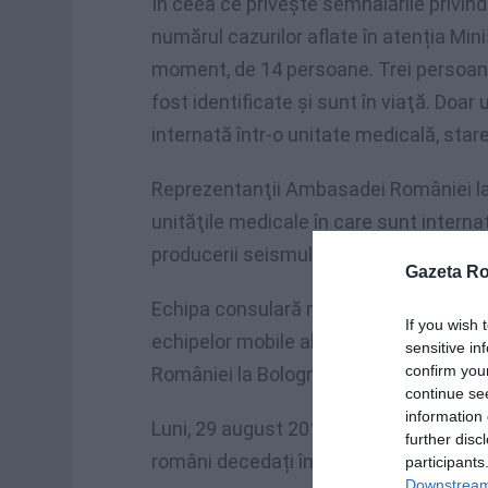
În ceea ce privește semnalările privind
numărul cazurilor aflate în atenția Mini
moment, de 14 persoane. Trei persoane, 
fost identificate și sunt în viaţă. Doa
internată într-o unitate medicală, stare
Reprezentanţii Ambasadei României l
unităţile medicale în care sunt interna
producerii seismului.
Gazeta R
Echipa consulară mobilă din cadrul Un
If you wish 
echipelor mobile ale Ambasadei Români
sensitive in
confirm you
României la Bologna, aflate deja pe ter
continue se
information 
Luni, 29 august 2016, vor fi repatriate 
further disc
români decedați în seismul produs la 
participants
Downstream 