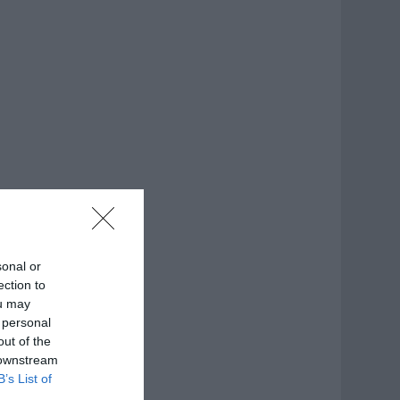
sonal or
ection to
ou may
 personal
out of the
 downstream
B’s List of