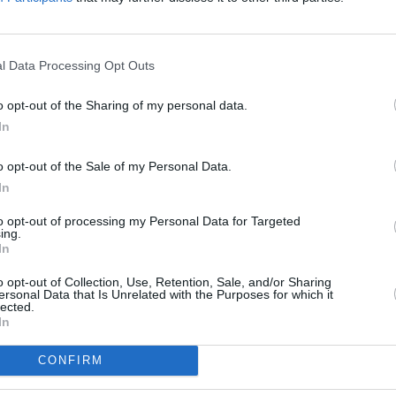
l Data Processing Opt Outs
anțul victimelor cutremurului, comunicat de
o opt-out of the Sharing of my personal data.
 urcat în acest moment la 290
: 230 la
In
ata del Tronto.
Numărul persoanelor
o opt-out of the Sale of my Personal Data.
te în regiunile Lazio, Marche și Umbria este
In
to opt-out of processing my Personal Data for Targeted
ing.
ză, într-un comunicat de presă transmis
In
care și-au pierdut viața
în cutremurul din
o opt-out of Collection, Use, Retention, Sale, and/or Sharing
ece persoane
. Referitor la persoanele
ersonal Data that Is Unrelated with the Purposes for which it
lected.
 că numărul acestora este de
16.
In
CONFIRM