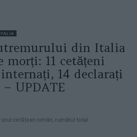
ITALIA
cutremurului din Italia
e morți: 11 cetățeni
internați, 14 declarați
ți – UPDATE
 unui cetățean român, numărul total