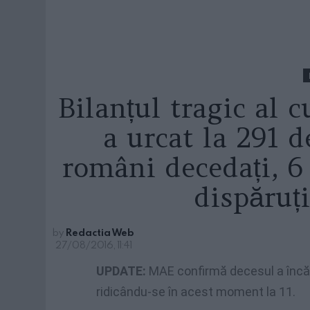
Bilanțul tragic al 
a urcat la 291 d
români decedați, 6 
dispăru
by
Redactia Web
27/08/2016, 11:41
UPDATE:
MAE confirmă decesul a încă
ridicându-se în acest moment la 11.