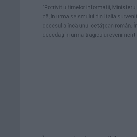
”Potrivit ultimelor informații, Minister
că, în urma seismului din Italia surven
decesul a încă unui cetăţean român. Î
decedați în urma tragicului eveniment s