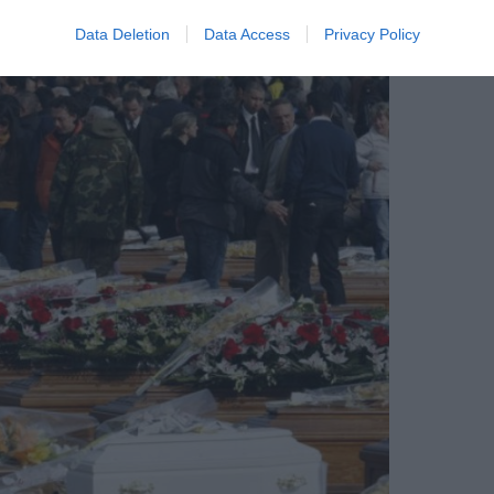
urul devastator a făcut 284 de victime
Data Deletion
Data Access
Privacy Policy