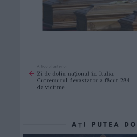
Articolul anterior
See
Zi de doliu național în Italia.
more
Cutremurul devastator a făcut 284
de victime
AȚI PUTEA D