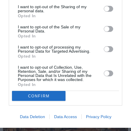
I want to opt-out of the Sharing of my
personal data.
Opted In
I want to opt-out of the Sale of my
Personal Data.
Articolul anterior
Opted In
See
Ce trebuie să facem în caz de cutremur.
more
I want to opt-out of processing my
Recomandările Protecției Civile din Italia
Personal Data for Targeted Advertising.
Opted In
Următorul articol
Numărul victimelor cutremurului din Italia
I want to opt-out of Collection, Use,
crește dramatic: 247 de morți
Retention, Sale, and/or Sharing of my
Personal Data that Is Unrelated with the
Purposes for which it was collected.
Opted In
AȚI PUTEA DORI DE
CONFIRM
ASEMENEA
Data Deletion
Data Access
Privacy Policy