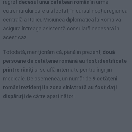
regret
decesul unui cetățean român
în urma
cutremurului care a afectat, în cursul nopții, regiunea
centrală a Italiei. Misiunea diplomatică la Roma va
asigura întreaga asistență consulară necesară în
acest caz.
Totodată, menţionăm că, până în prezent,
două
persoane de cetățenie română au fost identificate
printre răniţi
și se află internate pentru îngrijiri
medicale. De asemenea, un număr de
9 cetățeni
români rezidenți în zona sinistrată au fost dați
dispăruți
de către aparținători.