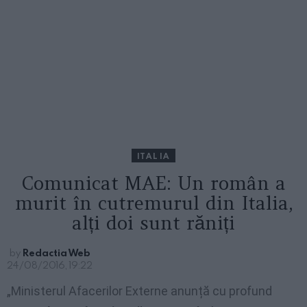
ITALIA
Comunicat MAE: Un român a
murit în cutremurul din Italia,
alți doi sunt răniți
by
Redactia Web
24/08/2016, 19:22
„Ministerul Afacerilor Externe anunță cu profund