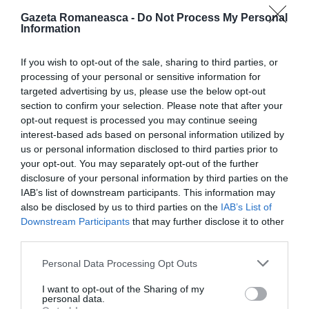
Gazeta Romaneasca -
Do Not Process My Personal
Information
If you wish to opt-out of the sale, sharing to third parties, or
processing of your personal or sensitive information for
CITEȘTE ȘI:
targeted advertising by us, please use the below opt-out
section to confirm your selection. Please note that after your
opt-out request is processed you may continue seeing
Italia: român dat în urmărire de patru ani pentru
interest-based ads based on personal information utilized by
tentativă de viol, arestat la Tortona
us or personal information disclosed to third parties prior to
your opt-out. You may separately opt-out of the further
disclosure of your personal information by third parties on the
Tentativă de omor cu toporul la Catania, român
IAB’s list of downstream participants. This information may
blocat și arestat de carabinieri
also be disclosed by us to third parties on the
IAB’s List of
Downstream Participants
that may further disclose it to other
Ceartă între români și albanezi pe WhatsApp
third parties.
transformată în tentativă de omor
Personal Data Processing Opt Outs
I want to opt-out of the Sharing of my
personal data.
Articolul anterior
See