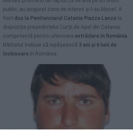
Militarii, profitând de faptul că se afla pe un drum
public, au asigurat zona de interes și l-au blocat. A
fost
dus la Penitenciarul Catania Piazza Lanza
la
dispoziția președintelui Curții de Apel din Catania,
competentă pentru ulterioara
extrădare în România
.
Bărbatul trebuie să ispășească
3 ani și 6 luni de
închisoare
în România.