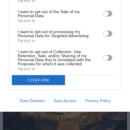
Opted In
Român rănit grav de iubita italiancă după o
more
ceartă banală. ”L-am înjunghiat ca să mă
I want to opt-out of the Sale of my
Personal Data.
apăr”
Opted In
Următorul articol
I want to opt-out of processing my
REȚETĂ TRADIȚIONALĂ DE CRĂCIUN:
Personal Data for Targeted Advertising.
Cozonac
Opted In
I want to opt-out of Collection, Use,
Retention, Sale, and/or Sharing of my
Personal Data that Is Unrelated with the
AȚI PUTEA DORI DE
Purposes for which it was collected.
ASEMENEA
Opted In
CONFIRM
Data Deletion
Data Access
Privacy Policy