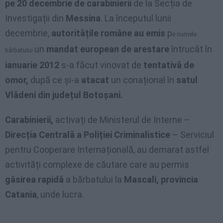
pe 20 decembrie de carabinierii
de la Secția de
Investigații din
Messina
. La începutul lunii
decembrie,
autoritățile române au emis
p
e numele
un
mandat european de arestare
întrucât în
bărbatului
ianuarie 2012
s-a făcut vinovat de
tentativă de
omor,
după ce și-a
atacat
un conațional în
satul
Vlădeni din județul Botoșani.
Carabinierii,
activați de Ministerul de Interne –
Direcția Centrală a Poliției Criminalistice
– Serviciul
pentru Cooperare Internațională, au demarat astfel
activități complexe de căutare care au permis
găsirea rapidă
a bărbatului la
Mascali, provincia
Catania
, unde lucra.