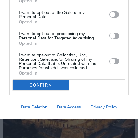
Opted In
Român rănit grav de iubita italiancă după o
more
ceartă banală. ”L-am înjunghiat ca să mă
I want to opt-out of the Sale of my
Personal Data.
apăr”
Opted In
Următorul articol
I want to opt-out of processing my
REȚETĂ TRADIȚIONALĂ DE CRĂCIUN:
Personal Data for Targeted Advertising.
Cozonac
Opted In
I want to opt-out of Collection, Use,
Retention, Sale, and/or Sharing of my
Personal Data that Is Unrelated with the
AȚI PUTEA DORI DE
Purposes for which it was collected.
ASEMENEA
Opted In
CONFIRM
Data Deletion
Data Access
Privacy Policy