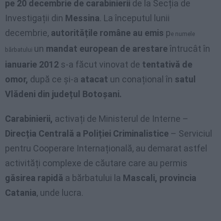
pe 20 decembrie de carabinierii
de la Secția de
Investigații din
Messina
. La începutul lunii
decembrie,
autoritățile române au emis
p
e numele
un
mandat european de arestare
întrucât în
bărbatului
ianuarie 2012
s-a făcut vinovat de
tentativă de
omor,
după ce și-a
atacat
un conațional în
satul
Vlădeni din județul Botoșani.
Carabinierii,
activați de Ministerul de Interne –
Direcția Centrală a Poliției Criminalistice
– Serviciul
pentru Cooperare Internațională, au demarat astfel
activități complexe de căutare care au permis
găsirea rapidă
a bărbatului la
Mascali, provincia
Catania
, unde lucra.