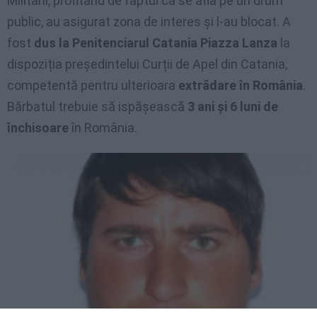
Militarii, profitând de faptul că se afla pe un drum
public, au asigurat zona de interes și l-au blocat. A
fost
dus la Penitenciarul Catania Piazza Lanza
la
dispoziția președintelui Curții de Apel din Catania,
competentă pentru ulterioara
extrădare în România
.
Bărbatul trebuie să ispășească
3 ani și 6 luni de
închisoare
în România.