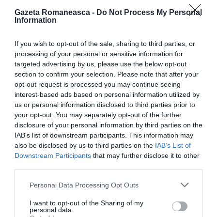
Gazeta Romaneasca -
Do Not Process My Personal
Information
If you wish to opt-out of the sale, sharing to third parties, or
processing of your personal or sensitive information for
CITEȘTE ȘI:
targeted advertising by us, please use the below opt-out
section to confirm your selection. Please note that after your
opt-out request is processed you may continue seeing
Italia: român dat în urmărire de patru ani pentru
interest-based ads based on personal information utilized by
tentativă de viol, arestat la Tortona
us or personal information disclosed to third parties prior to
your opt-out. You may separately opt-out of the further
disclosure of your personal information by third parties on the
Tentativă de omor cu toporul la Catania, român
IAB’s list of downstream participants. This information may
blocat și arestat de carabinieri
also be disclosed by us to third parties on the
IAB’s List of
Downstream Participants
that may further disclose it to other
Ceartă între români și albanezi pe WhatsApp
third parties.
transformată în tentativă de omor
Personal Data Processing Opt Outs
I want to opt-out of the Sharing of my
personal data.
Articolul anterior
See