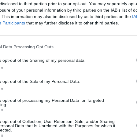
disclosed to third parties prior to your opt-out. You may separately opt-
r fi repatriate corpurile neînsuflețite a
losure of your personal information by third parties on the IAB’s list of
mul produs la 24 august a.c.
. This information may also be disclosed by us to third parties on the
IA
Participants
that may further disclose it to other third parties.
ror costuri au fost suportate integral de
 special de Urgență aflat la dispoziția
l Data Processing Opt Outs
 luni către țară.
o opt-out of the Sharing of my personal data.
nizarea unor echipe de sprijin psihologic
In
recizează sursa citată.
o opt-out of the Sale of my Personal Data.
In
to opt-out of processing my Personal Data for Targeted
lia a urcat la 291 de morți: 11 cetățeni
ing.
In
arați dispăruți – UPDATE
o opt-out of Collection, Use, Retention, Sale, and/or Sharing
ersonal Data that Is Unrelated with the Purposes for which it
urul devastator a făcut 284 de victime
lected.
In