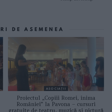
ORI DE ASEMENEA
ASOCIAŢII
Proiectul „Copiii Romei, inima
României” la Pavona – cursuri
gratuite de teatru, muzică și pictură