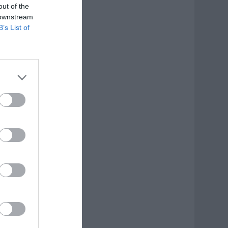
out of the
 downstream
B’s List of