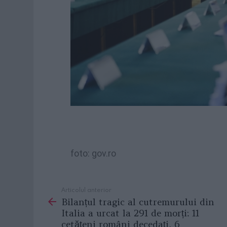
foto: gov.ro
Articolul anterior
See
Bilanțul tragic al cutremurului din
more
Italia a urcat la 291 de morți: 11
cetățeni români decedați, 6