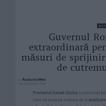
ACT
Guvernul Ro
extraordinară pe
măsuri de sprijinir
de cutremu
by
Redactia Web
28/08/2016, 11:34
Premierul Daniel Cioloș
a convocat pe
care va avea pe ordinea de zi
analizare