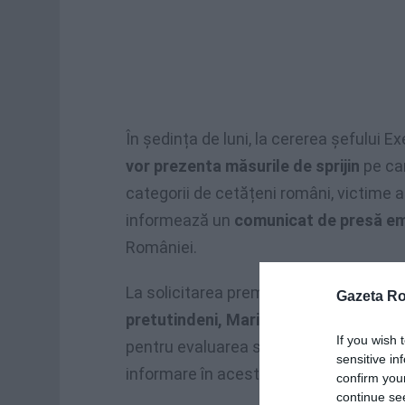
În ședința de luni, la cererea șefului Ex
vor prezenta măsurile de sprijin
pe car
categorii de cetățeni români, victime a
informează un
comunicat de presă em
României.
La solicitarea premierului,
ministrul de
Gazeta R
pretutindeni, Maria Ligor, se află de a
If you wish 
pentru evaluarea situației la fața locu
sensitive in
informare în acest sens.
confirm you
continue se