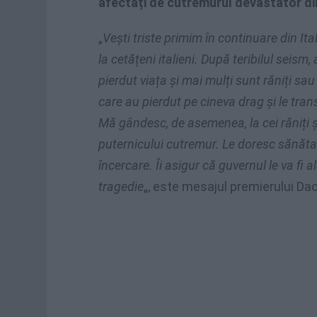
afectați de cutremurul devastator din
„
Vești triste primim în continuare din Itali
la cetățeni italieni. După teribilul seis
pierdut viața și mai mulți sunt răniți sau 
care au pierdut pe cineva drag și le tra
Mă gândesc, de asemenea, la cei răniți și
puternicului cutremur. Le doresc sănăt
încercare. Îi asigur că guvernul le va fi 
tragedie
„, este mesajul premierului Dac