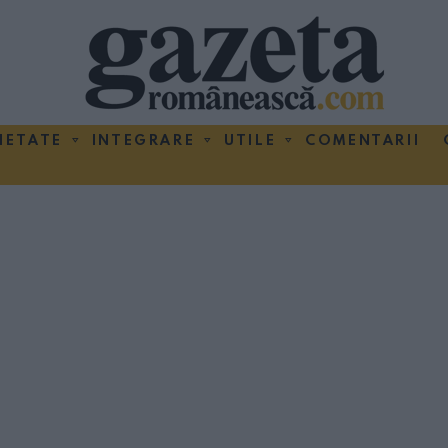
IETATE
INTEGRARE
UTILE
COMENTARII