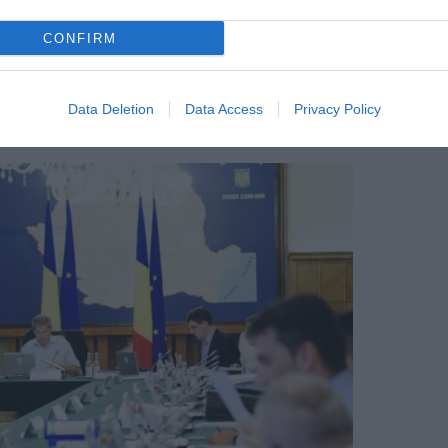
r. Recomandările Protecției Civile din
CONFIRM
pe timpul nopții, morți și distrugere –
Data Deletion
Data Access
Privacy Policy