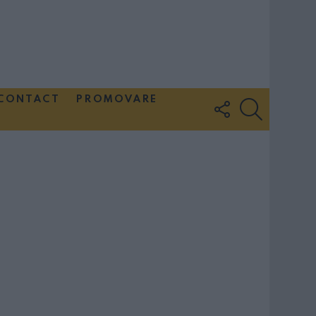
CONTACT
PROMOVARE
FOLLOW
SEARCH
US
Couple Photoshoot Paris