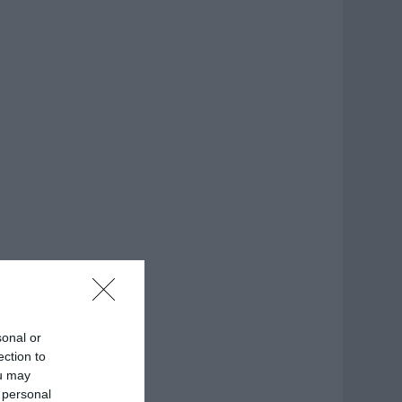
sonal or
ection to
ou may
 personal