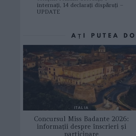
internați, 14 declarați dispăruți –
UPDATE
AȚI PUTEA D
ITALIA
Concursul Miss Badante 2026:
informații despre înscrieri și
participare