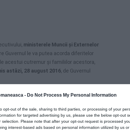
ecutivului,
ministerele Muncii și Externelor
e Guvernul le va putea acorda diferitelor
le acestui cutremur și familiilor acestora,
is astăzi, 28 august 2016
, de Guvernul
legat pentru relațiile cu românii de
omaneasca -
Do Not Process My Personal Information
stăzi 28 august 2016, în centrul Italiei
,
to opt-out of the sale, sharing to third parties, or processing of your per
lui, urmând să prezinte Guvernului o
formation for targeted advertising by us, please use the below opt-out s
r selection. Please note that after your opt-out request is processed y
eing interest-based ads based on personal information utilized by us or