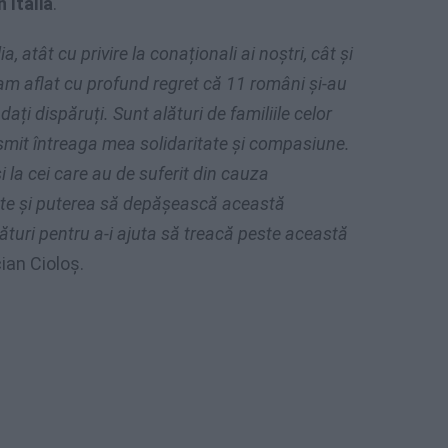
 Italia
.
a, atât cu privire la conaționali ai noștri, cât și
m, am aflat cu profund regret că 11 români și-au
dați dispăruți. Sunt alături de familiile celor
nsmit întreaga mea solidaritate și compasiune.
 la cei care au de suferit din cauza
ate și puterea să depășească această
alături pentru a-i ajuta să treacă peste această
ian Cioloș.