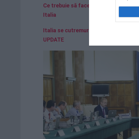
Ce trebuie să facem în caz de cutremu
Italia
Italia se cutremură. Seism devastator 
UPDATE