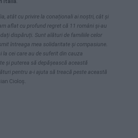
 Italia
.
a, atât cu privire la conaționali ai noștri, cât și
m, am aflat cu profund regret că 11 români și-au
dați dispăruți. Sunt alături de familiile celor
nsmit întreaga mea solidaritate și compasiune.
 la cei care au de suferit din cauza
ate și puterea să depășească această
alături pentru a-i ajuta să treacă peste această
ian Cioloș.