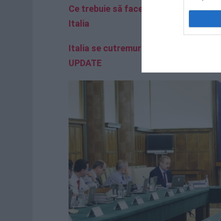
Ce trebuie să facem în caz de cutremu
Italia
Italia se cutremură. Seism devastator 
UPDATE