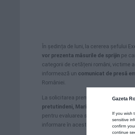
În ședința de luni, la cererea șefului Ex
vor prezenta măsurile de sprijin
pe car
categorii de cetățeni români, victime a
informează un
comunicat de presă em
României.
La solicitarea premierului,
ministrul de
Gazeta R
pretutindeni, Maria Ligor, se află de a
If you wish 
pentru evaluarea situației la fața locu
sensitive in
informare în acest sens.
confirm you
continue se