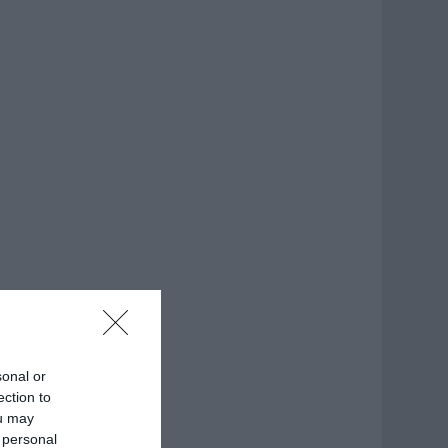
sonal or
ection to
ou may
 personal