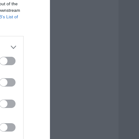
out of the
 downstream
B’s List of