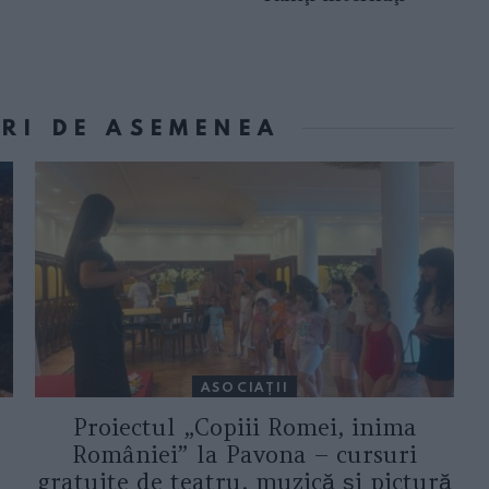
ORI DE ASEMENEA
ASOCIAŢII
Proiectul „Copiii Romei, inima
României” la Pavona – cursuri
gratuite de teatru, muzică și pictură