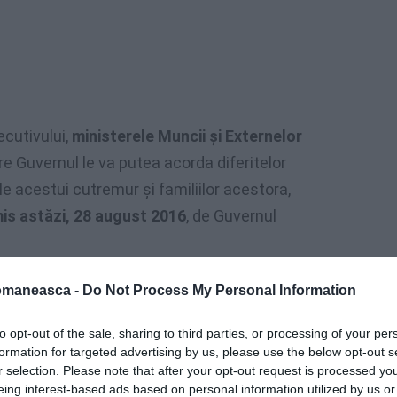
ecutivului,
ministerele Muncii și Externelor
e Guvernul le va putea acorda diferitelor
le acestui cutremur și familiilor acestora,
is astăzi, 28 august 2016
, de Guvernul
legat pentru relațiile cu românii de
omaneasca -
Do Not Process My Personal Information
stăzi 28 august 2016, în centrul Italiei
,
to opt-out of the sale, sharing to third parties, or processing of your per
lui, urmând să prezinte Guvernului o
formation for targeted advertising by us, please use the below opt-out s
r selection. Please note that after your opt-out request is processed y
eing interest-based ads based on personal information utilized by us or