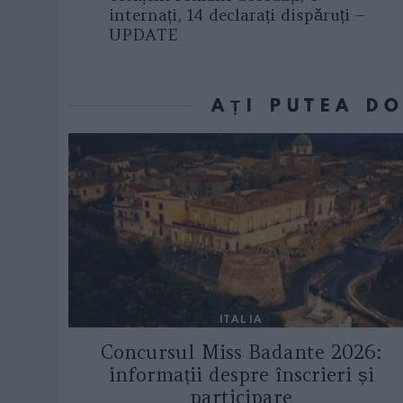
internați, 14 declarați dispăruți –
UPDATE
AȚI PUTEA D
ITALIA
Concursul Miss Badante 2026:
informații despre înscrieri și
participare