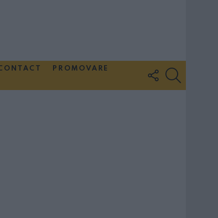
CONTACT
PROMOVARE
FOLLOW
SEARCH
US
Couple Photoshoot Paris