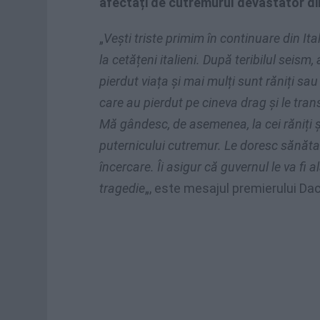
afectați de cutremurul devastator din
„
Vești triste primim în continuare din Itali
la cetățeni italieni. După teribilul seis
pierdut viața și mai mulți sunt răniți sau 
care au pierdut pe cineva drag și le tra
Mă gândesc, de asemenea, la cei răniți și
puternicului cutremur. Le doresc sănăt
încercare. Îi asigur că guvernul le va fi 
tragedie
„, este mesajul premierului Dac