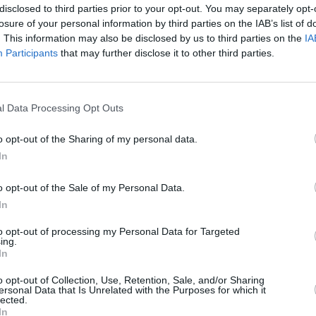
disclosed to third parties prior to your opt-out. You may separately opt-
r fi repatriate corpurile neînsuflețite a
losure of your personal information by third parties on the IAB’s list of
mul produs la 24 august a.c.
. This information may also be disclosed by us to third parties on the
IA
Participants
that may further disclose it to other third parties.
ror costuri au fost suportate integral de
 special de Urgență aflat la dispoziția
l Data Processing Opt Outs
 luni către țară.
o opt-out of the Sharing of my personal data.
nizarea unor echipe de sprijin psihologic
In
recizează sursa citată.
o opt-out of the Sale of my Personal Data.
In
to opt-out of processing my Personal Data for Targeted
lia a urcat la 291 de morți: 11 cetățeni
ing.
In
arați dispăruți – UPDATE
o opt-out of Collection, Use, Retention, Sale, and/or Sharing
ersonal Data that Is Unrelated with the Purposes for which it
urul devastator a făcut 284 de victime
lected.
In