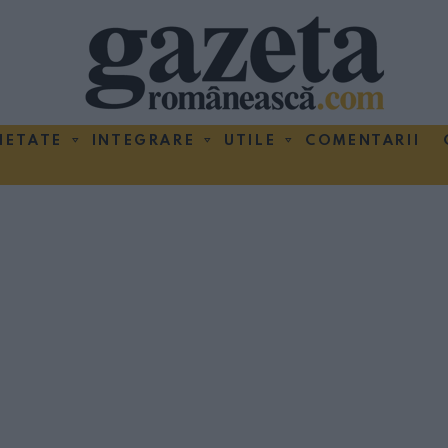
IETATE
INTEGRARE
UTILE
COMENTARII