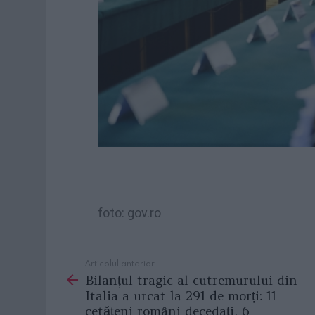
foto: gov.ro
Articolul anterior
See
Bilanțul tragic al cutremurului din
more
Italia a urcat la 291 de morți: 11
cetățeni români decedați, 6