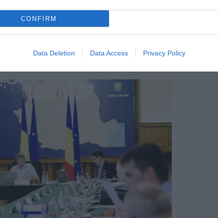
r. Recomandările Protecției Civile din
CONFIRM
pe timpul nopții, morți și distrugere –
Data Deletion
Data Access
Privacy Policy