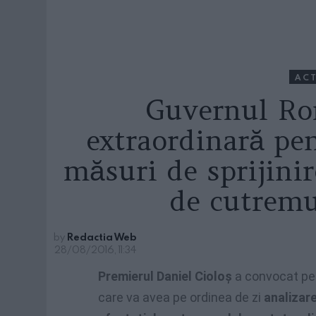
ACT
Guvernul Ro
extraordinară pe
măsuri de sprijinir
de cutremu
by
Redactia Web
28/08/2016, 11:34
Premierul Daniel Cioloș
a convocat pe
care va avea pe ordinea de zi
analizare