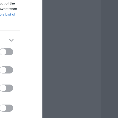
out of the
 downstream
B’s List of