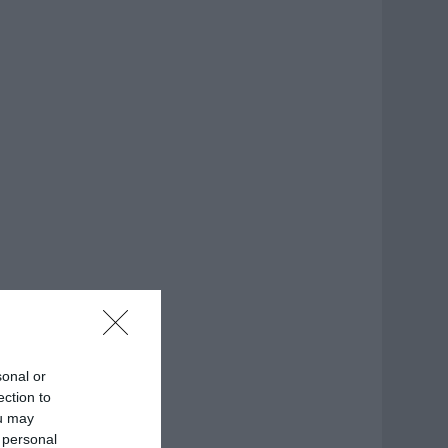
sonal or
ection to
ou may
 personal