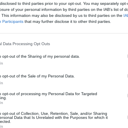
disclosed to third parties prior to your opt-out. You may separately opt-
r fi repatriate corpurile neînsuflețite a
losure of your personal information by third parties on the IAB’s list of
mul produs la 24 august a.c.
. This information may also be disclosed by us to third parties on the
IA
Participants
that may further disclose it to other third parties.
ror costuri au fost suportate integral de
 special de Urgență aflat la dispoziția
l Data Processing Opt Outs
 luni către țară.
o opt-out of the Sharing of my personal data.
nizarea unor echipe de sprijin psihologic
In
recizează sursa citată.
o opt-out of the Sale of my Personal Data.
In
to opt-out of processing my Personal Data for Targeted
lia a urcat la 291 de morți: 11 cetățeni
ing.
In
arați dispăruți – UPDATE
o opt-out of Collection, Use, Retention, Sale, and/or Sharing
ersonal Data that Is Unrelated with the Purposes for which it
urul devastator a făcut 284 de victime
lected.
In