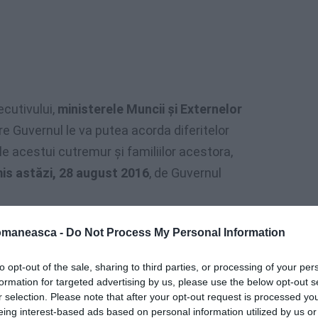
ecutivului,
ministerele Muncii și Externelor
e Guvernul le va putea acorda diferitelor
le acestui cutremur și familiilor acestora,
is astăzi, 28 august 2016
, de Guvernul
legat pentru relațiile cu românii de
omaneasca -
Do Not Process My Personal Information
stăzi 28 august 2016, în centrul Italiei
,
to opt-out of the sale, sharing to third parties, or processing of your per
lui, urmând să prezinte Guvernului o
formation for targeted advertising by us, please use the below opt-out s
r selection. Please note that after your opt-out request is processed y
eing interest-based ads based on personal information utilized by us or