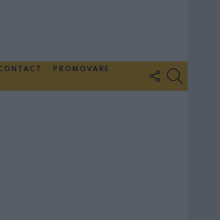
CONTACT
PROMOVARE
FOLLOW
SEARCH
US
Couple Photoshoot Paris