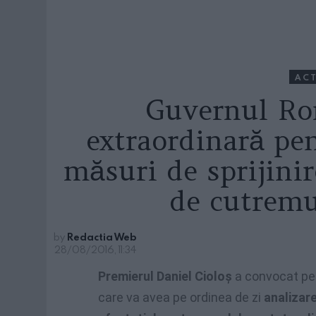
ACT
Guvernul Ro
extraordinară pe
măsuri de sprijinir
de cutremu
by
Redactia Web
28/08/2016, 11:34
Premierul Daniel Cioloș
a convocat pe
care va avea pe ordinea de zi
analizare