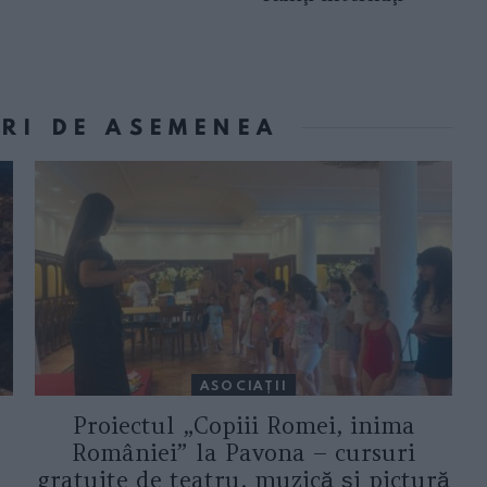
ORI DE ASEMENEA
ASOCIAŢII
Proiectul „Copiii Romei, inima
României” la Pavona – cursuri
gratuite de teatru, muzică și pictură