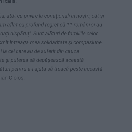
 Italia
.
a, atât cu privire la conaționali ai noștri, cât și
m, am aflat cu profund regret că 11 români și-au
dați dispăruți. Sunt alături de familiile celor
nsmit întreaga mea solidaritate și compasiune.
 la cei care au de suferit din cauza
ate și puterea să depășească această
alături pentru a-i ajuta să treacă peste această
ian Cioloș.