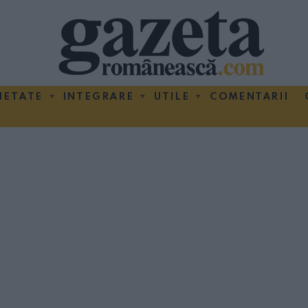
IETATE
INTEGRARE
UTILE
COMENTARII