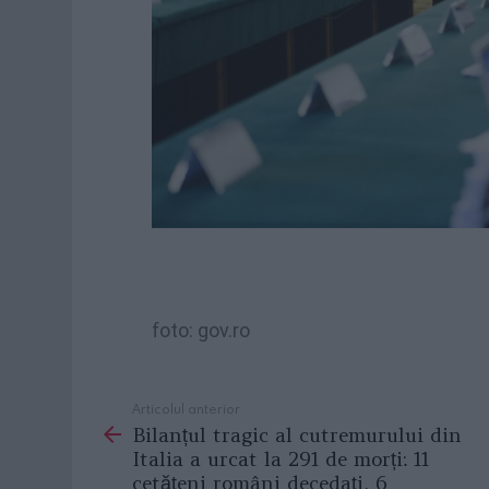
foto: gov.ro
Articolul anterior
See
Bilanțul tragic al cutremurului din
more
Italia a urcat la 291 de morți: 11
cetățeni români decedați, 6