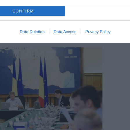
r. Recomandările Protecției Civile din
CONFIRM
pe timpul nopții, morți și distrugere –
Data Deletion
Data Access
Privacy Policy