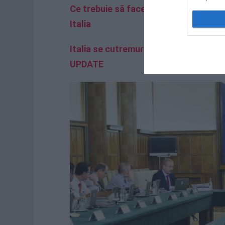
Ce trebuie să facem în caz de cutremu
Italia
Italia se cutremură. Seism devastator 
UPDATE