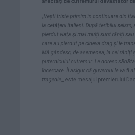
afectați de cutremurul devastator din
„
Vești triste primim în continuare din Itali
la cetățeni italieni. După teribilul seis
pierdut viața și mai mulți sunt răniți sau 
care au pierdut pe cineva drag și le tra
Mă gândesc, de asemenea, la cei răniți și
puternicului cutremur. Le doresc sănăt
încercare. Îi asigur că guvernul le va fi 
tragedie
„, este mesajul premierului Dac