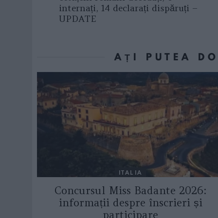
internați, 14 declarați dispăruți –
UPDATE
AȚI PUTEA D
ITALIA
Concursul Miss Badante 2026:
informații despre înscrieri și
participare