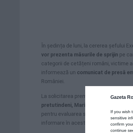
În ședința de luni, la cererea șefului Ex
vor prezenta măsurile de sprijin
pe car
categorii de cetățeni români, victime a
informează un
comunicat de presă em
României.
La solicitarea premierului,
ministrul de
Gazeta R
pretutindeni, Maria Ligor, se află de a
If you wish 
pentru evaluarea situației la fața locu
sensitive in
informare în acest sens.
confirm you
continue se