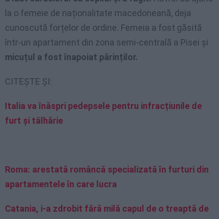
la o femeie de naționalitate macedoneană, deja
cunoscută forțelor de ordine. Femeia a fost găsită
într-un apartament din zona semi-centrală a Pisei și
micuțul a fost înapoiat părinților.
CITEȘTE ȘI:
Italia va înăspri pedepsele pentru infracțiunile de
furt și tâlhărie
Roma: arestată româncă specializată în furturi din
apartamentele în care lucra
Catania, i-a zdrobit fără milă capul de o treaptă de