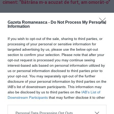
ciment: ”Bătrâna m-a acuzat de furt, am omorât-o”
Noto, român arestat pentru furt de lămâi, mașina
sechestrată, circula fără asigurare auto obligatorie
Gazeta Romaneasca -
Do Not Process My Personal
Information
Sicilia, furturi de 1 milion de euro, zece români
If you wish to opt-out of the sale, sharing to third parties, or
arestaţi în flagrant, alţi 14 au fost denunţaţi
processing of your personal or sensitive information for
targeted advertising by us, please use the below opt-out
section to confirm your selection. Please note that after your
opt-out request is processed you may continue seeing
interest-based ads based on personal information utilized by
us or personal information disclosed to third parties prior to
your opt-out. You may separately opt-out of the further
disclosure of your personal information by third parties on the
IAB’s list of downstream participants. This information may
also be disclosed by us to third parties on the
IAB’s List of
Downstream Participants
that may further disclose it to other
third parties.
Personal Data Processing Opt Outs