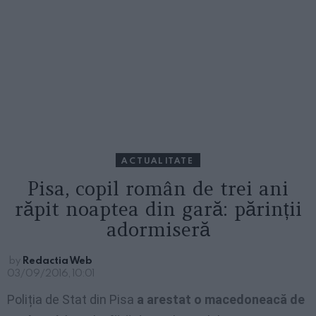
ACTUALITATE
Pisa, copil român de trei ani
răpit noaptea din gară: părinții
adormiseră
by
Redactia Web
03/09/2016, 10:01
Poliția de Stat din Pisa
a arestat o macedoneacă de