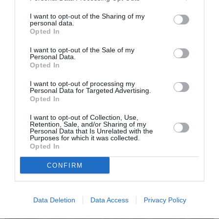
I want to opt-out of the Sharing of my
personal data.
Opted In
I want to opt-out of the Sale of my
Personal Data.
Opted In
Articolul anterior
See
Tragedie la Trevignano, român mort înecat
more
I want to opt-out of processing my
în lacul Bracciano
Personal Data for Targeted Advertising.
Opted In
Următorul articol
I want to opt-out of Collection, Use,
Pescara, striptease în fața bisericii: românul
Retention, Sale, and/or Sharing of my
a fost denunțat pentru acte obscene
Personal Data that Is Unrelated with the
Purposes for which it was collected.
Opted In
AȚI PUTEA DORI DE
CONFIRM
ASEMENEA
Data Deletion
Data Access
Privacy Policy