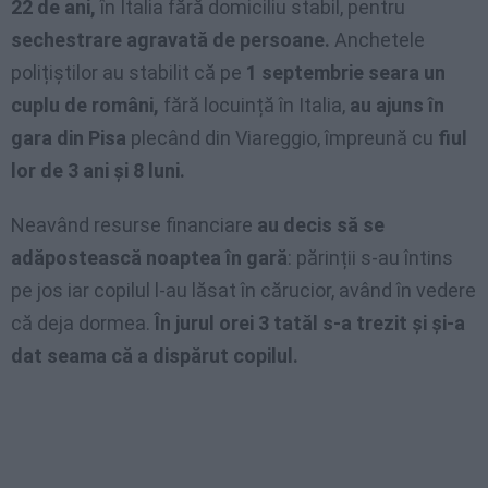
22 de ani,
în Italia fără domiciliu stabil, pentru
sechestrare agravată de persoane.
Anchetele
polițiștilor au stabilit că pe
1 septembrie seara un
cuplu de români,
fără locuință în Italia,
au ajuns în
gara din Pisa
plecând din Viareggio, împreună cu
fiul
lor de 3 ani și 8 luni.
Neavând resurse financiare
au decis să se
adăpostească noaptea în gară
: părinții s-au întins
pe jos iar copilul l-au lăsat în cărucior, având în vedere
că deja dormea.
În jurul orei 3 tatăl s-a trezit și și-a
dat seama că a dispărut copilul.