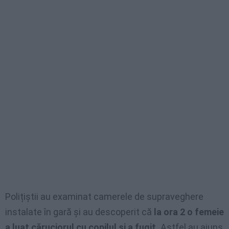
Polițiștii au examinat camerele de supraveghere
instalate în gară și au descoperit că
la ora 2 o femeie
a luat căruciorul cu copilul și a fugit.
Astfel au ajuns