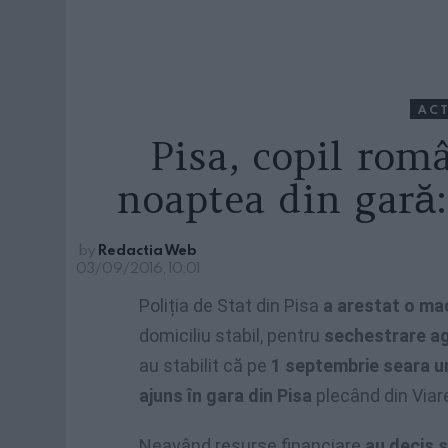
ACT
Pisa, copil româ
noaptea din gară:
by
Redactia Web
03/09/2016, 10:01
Poliția de Stat din Pisa
a arestat o ma
domiciliu stabil, pentru
sechestrare a
au stabilit că pe
1 septembrie seara un
ajuns în gara din Pisa
plecând din Viar
Neavând resurse financiare
au decis 