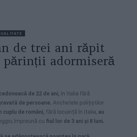
UALITATE
n de trei ani răpit
 părinții adormiseră
cedoneacă de 22 de ani,
în Italia fără
gravată de persoane.
Anchetele polițiștilor
 cuplu de români,
fără locuință în Italia,
au
eggio, împreună cu
fiul lor de 3 ani și 8 luni.
să se adăpostească noaptea în gară
: