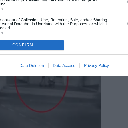
ing.
ce români arestaţi în flagrant, alţi 14 au
In
o opt-out of Collection, Use, Retention, Sale, and/or Sharing
ersonal Data that Is Unrelated with the Purposes for which it
lected.
In
CONFIRM
Data Deletion
Data Access
Privacy Policy