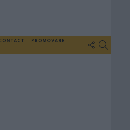
CONTACT
PROMOVARE
FOLLOW
SEARCH
US
Couple Photoshoot Paris