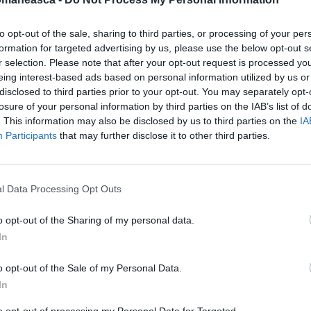
deja cunoscută forțelor de ordine. Femeia
ona semi-centrală a Pisei și
micuțul a fost
to opt-out of the sale, sharing to third parties, or processing of your per
formation for targeted advertising by us, please use the below opt-out s
r selection. Please note that after your opt-out request is processed y
eing interest-based ads based on personal information utilized by us or
disclosed to third parties prior to your opt-out. You may separately opt-
losure of your personal information by third parties on the IAB’s list of
acțiunile de furt și tâlhărie
. This information may also be disclosed by us to third parties on the
IA
Participants
that may further disclose it to other third parties.
n furturi din apartamentele în care lucra
l Data Processing Opt Outs
de o treaptă de ciment: ”Bătrâna m-a acuzat
o opt-out of the Sharing of my personal data.
In
o opt-out of the Sale of my Personal Data.
ămâi, mașina sechestrată, circula fără
In
to opt-out of processing my Personal Data for Targeted