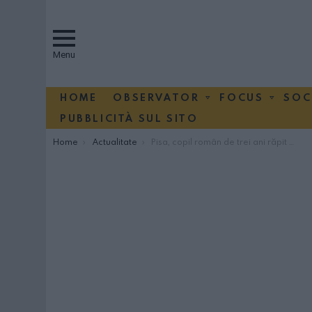
Menu
HOME
OBSERVATOR
FOCUS
SOC
PUBBLICITÀ SUL SITO
You are here:
Home
Actualitate
Pisa, copil român de trei ani răpit noaptea din gară: părinții adormiseră