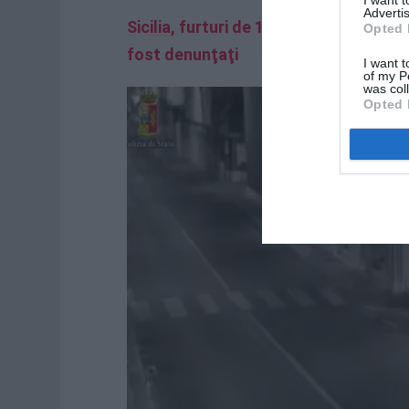
Advertis
Sicilia, furturi de 1 milion de euro, ze
Opted 
fost denunţaţi
I want t
of my P
was col
Opted 