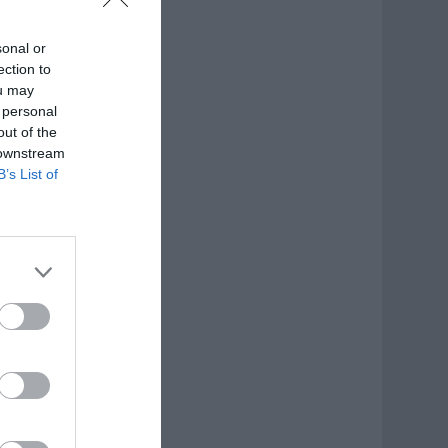
sonal or
ection to
ou may
 personal
out of the
 downstream
B’s List of