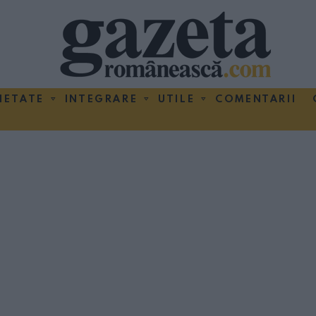
IETATE
INTEGRARE
UTILE
COMENTARII