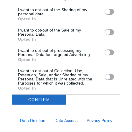
I want to opt-out of the Sharing of my
personal data.
Opted In
I want to opt-out of the Sale of my
Personal Data.
Opted In
Articolul anterior
See
Tragedie la Trevignano, român mort înecat
more
I want to opt-out of processing my
în lacul Bracciano
Personal Data for Targeted Advertising.
Opted In
Următorul articol
I want to opt-out of Collection, Use,
Pescara, striptease în fața bisericii: românul
Retention, Sale, and/or Sharing of my
a fost denunțat pentru acte obscene
Personal Data that Is Unrelated with the
Purposes for which it was collected.
Opted In
AȚI PUTEA DORI DE
CONFIRM
ASEMENEA
Data Deletion
Data Access
Privacy Policy