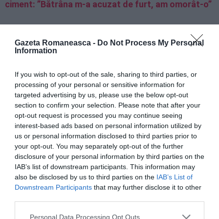
ciment: ”Bătrâna m-a acuzat de furt, am omorât-o”
Noto, român arestat pentru furt de lămâi, mașina
sechestrată, circula fără asigurare auto obligatorie
Gazeta Romaneasca -
Do Not Process My Personal
Information
Sicilia, furturi de 1 milion de euro, zece români
If you wish to opt-out of the sale, sharing to third parties, or
arestaţi în flagrant, alţi 14 au fost denunţaţi
processing of your personal or sensitive information for
targeted advertising by us, please use the below opt-out
section to confirm your selection. Please note that after your
opt-out request is processed you may continue seeing
interest-based ads based on personal information utilized by
us or personal information disclosed to third parties prior to
your opt-out. You may separately opt-out of the further
disclosure of your personal information by third parties on the
IAB’s list of downstream participants. This information may
also be disclosed by us to third parties on the
IAB’s List of
Downstream Participants
that may further disclose it to other
third parties.
Personal Data Processing Opt Outs