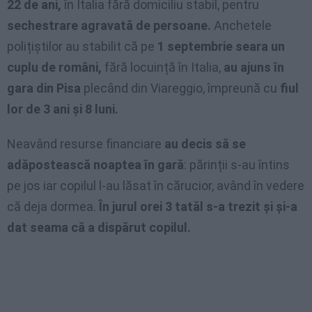
22 de ani,
în Italia fără domiciliu stabil, pentru
sechestrare agravată de persoane.
Anchetele
polițiștilor au stabilit că pe
1 septembrie seara un
cuplu de români,
fără locuință în Italia,
au ajuns în
gara din Pisa
plecând din Viareggio, împreună cu
fiul
lor de 3 ani și 8 luni.
Neavând resurse financiare
au decis să se
adăpostească noaptea în gară
: părinții s-au întins
pe jos iar copilul l-au lăsat în cărucior, având în vedere
că deja dormea.
În jurul orei 3 tatăl s-a trezit și și-a
dat seama că a dispărut copilul.