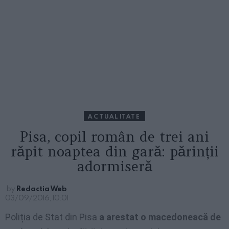
ACTUALITATE
Pisa, copil român de trei ani
răpit noaptea din gară: părinții
adormiseră
by
Redactia Web
03/09/2016, 10:01
Poliția de Stat din Pisa
a arestat o macedoneacă de