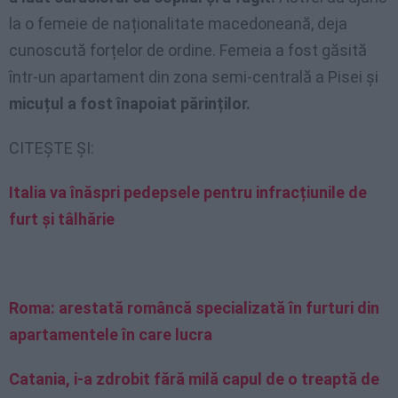
la o femeie de naționalitate macedoneană, deja
cunoscută forțelor de ordine. Femeia a fost găsită
într-un apartament din zona semi-centrală a Pisei și
micuțul a fost înapoiat părinților.
CITEȘTE ȘI:
Italia va înăspri pedepsele pentru infracțiunile de
furt și tâlhărie
Roma: arestată româncă specializată în furturi din
apartamentele în care lucra
Catania, i-a zdrobit fără milă capul de o treaptă de