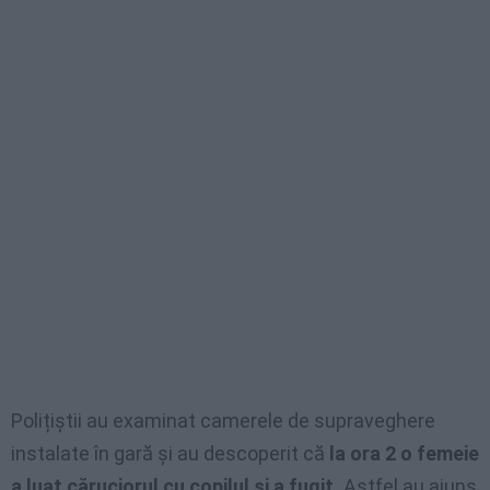
Polițiștii au examinat camerele de supraveghere
instalate în gară și au descoperit că
la ora 2 o femeie
a luat căruciorul cu copilul și a fugit.
Astfel au ajuns