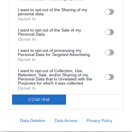
I want to opt-out of the Sharing of my
personal data.
Opted In
I want to opt-out of the Sale of my
Personal Data.
Opted In
Articolul anterior
See
Tragedie la Trevignano, român mort înecat
more
I want to opt-out of processing my
în lacul Bracciano
Personal Data for Targeted Advertising.
Opted In
Următorul articol
I want to opt-out of Collection, Use,
Pescara, striptease în fața bisericii: românul
Retention, Sale, and/or Sharing of my
a fost denunțat pentru acte obscene
Personal Data that Is Unrelated with the
Purposes for which it was collected.
Opted In
AȚI PUTEA DORI DE
CONFIRM
ASEMENEA
Data Deletion
Data Access
Privacy Policy