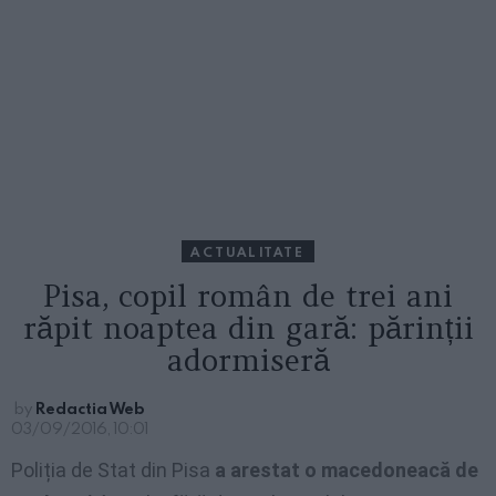
ACTUALITATE
Pisa, copil român de trei ani
răpit noaptea din gară: părinții
adormiseră
by
Redactia Web
03/09/2016, 10:01
Poliția de Stat din Pisa
a arestat o macedoneacă de