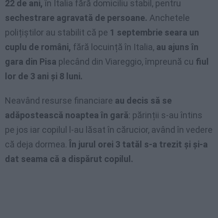
22 de ani,
în Italia fără domiciliu stabil, pentru
sechestrare agravată de persoane.
Anchetele
polițiștilor au stabilit că pe
1 septembrie seara un
cuplu de români,
fără locuință în Italia,
au ajuns în
gara din Pisa
plecând din Viareggio, împreună cu
fiul
lor de 3 ani și 8 luni.
Neavând resurse financiare
au decis să se
adăpostească noaptea în gară
: părinții s-au întins
pe jos iar copilul l-au lăsat în cărucior, având în vedere
că deja dormea.
În jurul orei 3 tatăl s-a trezit și și-a
dat seama că a dispărut copilul.