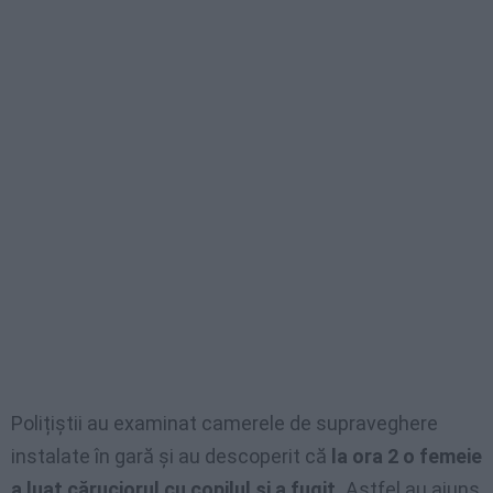
Polițiștii au examinat camerele de supraveghere
instalate în gară și au descoperit că
la ora 2 o femeie
a luat căruciorul cu copilul și a fugit.
Astfel au ajuns