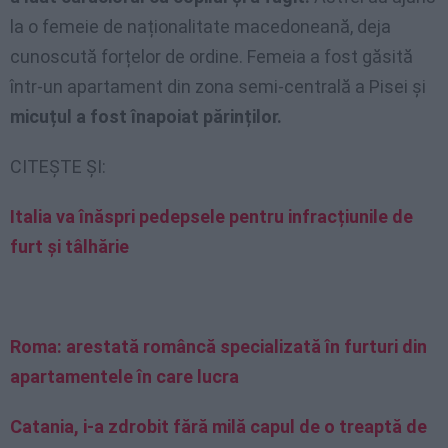
la o femeie de naționalitate macedoneană, deja
cunoscută forțelor de ordine. Femeia a fost găsită
într-un apartament din zona semi-centrală a Pisei și
micuțul a fost înapoiat părinților.
CITEȘTE ȘI:
Italia va înăspri pedepsele pentru infracțiunile de
furt și tâlhărie
Roma: arestată româncă specializată în furturi din
apartamentele în care lucra
Catania, i-a zdrobit fără milă capul de o treaptă de