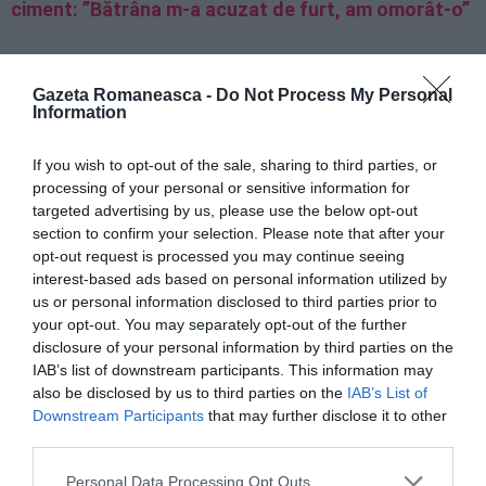
ciment: ”Bătrâna m-a acuzat de furt, am omorât-o”
Noto, român arestat pentru furt de lămâi, mașina
sechestrată, circula fără asigurare auto obligatorie
Gazeta Romaneasca -
Do Not Process My Personal
Information
Sicilia, furturi de 1 milion de euro, zece români
If you wish to opt-out of the sale, sharing to third parties, or
arestaţi în flagrant, alţi 14 au fost denunţaţi
processing of your personal or sensitive information for
targeted advertising by us, please use the below opt-out
section to confirm your selection. Please note that after your
opt-out request is processed you may continue seeing
interest-based ads based on personal information utilized by
us or personal information disclosed to third parties prior to
your opt-out. You may separately opt-out of the further
disclosure of your personal information by third parties on the
IAB’s list of downstream participants. This information may
also be disclosed by us to third parties on the
IAB’s List of
Downstream Participants
that may further disclose it to other
third parties.
Personal Data Processing Opt Outs