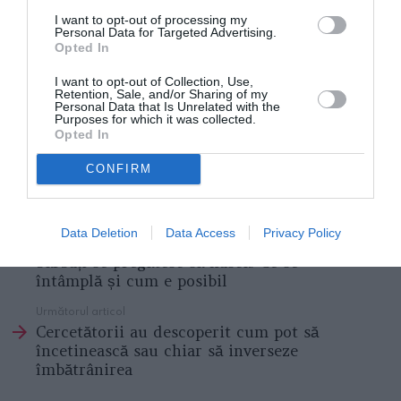
I want to opt-out of processing my
Spumă de căpşuni cu ricotta şi iaurt
Personal Data for Targeted Advertising.
Opted In
Plăcintă cu brânză, chefir şi mărar
I want to opt-out of Collection, Use,
Retention, Sale, and/or Sharing of my
Personal Data that Is Unrelated with the
REȚETA DULCE: Savarine
Purposes for which it was collected.
Opted In
„Prăjitura invizibilă”: un fel de tort cu mere fondant
CONFIRM
Articolul anterior
See
Data Deletion
Data Access
Privacy Policy
Știre șocantă din Marea Britanie: trei
more
bărbați se pregătesc să nască. Ce se
întâmplă și cum e posibil
Următorul articol
Cercetătorii au descoperit cum pot să
încetinească sau chiar să inverseze
îmbătrânirea