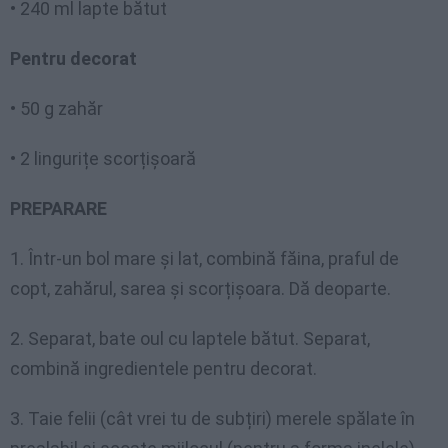
• 240 ml lapte bătut
Pentru decorat
• 50 g zahăr
• 2 lingurițe scorțișoară
PREPARARE
1. Într-un bol mare și lat, combină făina, praful de
copt, zahărul, sarea și scorțișoara. Dă deoparte.
2. Separat, bate oul cu laptele bătut. Separat,
combină ingredientele pentru decorat.
3. Taie felii (cât vrei tu de subțiri) merele spălate în