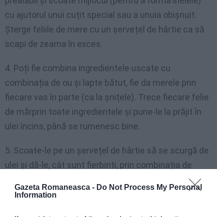
prealabil și scoate mijlocul (pentru a forma inelele)
cu ajutorul unui cuțit special sau a unuia obișnuit.
Șterge feliile de mere cu un șervețel de hârtie ca să
scapi de zeama în exces.
4. Poți fie combina ingredientele uscate cu
combinația de ou și lapte bătut, fie da merele prin
fiecare vas în parte (ca la șnițele). Trece fiecare felie
de mărprin toate ingredientele și pune-le la prăjit în
ulei încins, până se rumenesc bine.
5. Scoate-le pe un șervețel de hârtie să se scurgă de
ulei și dă-le, cât sunt fierbinți, prin combinația de
zahăr cu scorțișoară.
Gazeta Romaneasca -
Do Not Process My Personal
Information
sursa:
unica.ro