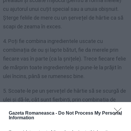
prealabil și scoate mijlocul (pentru a forma inelele)
cu ajutorul unui cuțit special sau a unuia obișnuit.
Șterge feliile de mere cu un șervețel de hârtie ca să
scapi de zeama în exces.
4. Poți fie combina ingredientele uscate cu
combinația de ou și lapte bătut, fie da merele prin
fiecare vas în parte (ca la șnițele). Trece fiecare felie
de mărprin toate ingredientele și pune-le la prăjit în
ulei încins, până se rumenesc bine.
5. Scoate-le pe un șervețel de hârtie să se scurgă de
ulei și dă-le, cât sunt fierbinți, prin combinația de
zahăr cu scorțișoară.
Gazeta Romaneasca -
Do Not Process My Personal
Information
sursa:
unica.ro