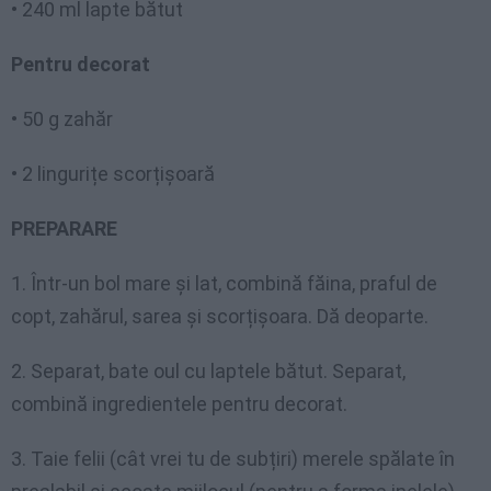
• 240 ml lapte bătut
Pentru decorat
• 50 g zahăr
• 2 lingurițe scorțișoară
PREPARARE
1. Într-un bol mare și lat, combină făina, praful de
copt, zahărul, sarea și scorțișoara. Dă deoparte.
2. Separat, bate oul cu laptele bătut. Separat,
combină ingredientele pentru decorat.
3. Taie felii (cât vrei tu de subțiri) merele spălate în