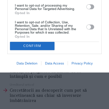
I want to opt-out of processing my
Spumă de căpşuni cu ricotta şi iaurt
Personal Data for Targeted Advertising.
Opted In
Plăcintă cu brânză, chefir şi mărar
I want to opt-out of Collection, Use,
Retention, Sale, and/or Sharing of my
Personal Data that Is Unrelated with the
REȚETA DULCE: Savarine
Purposes for which it was collected.
Opted In
„Prăjitura invizibilă”: un fel de tort cu mere fondant
CONFIRM
Articolul anterior
See
Data Deletion
Data Access
Privacy Policy
Știre șocantă din Marea Britanie: trei
more
bărbați se pregătesc să nască. Ce se
întâmplă și cum e posibil
Următorul articol
Cercetătorii au descoperit cum pot să
încetinească sau chiar să inverseze
îmbătrânirea