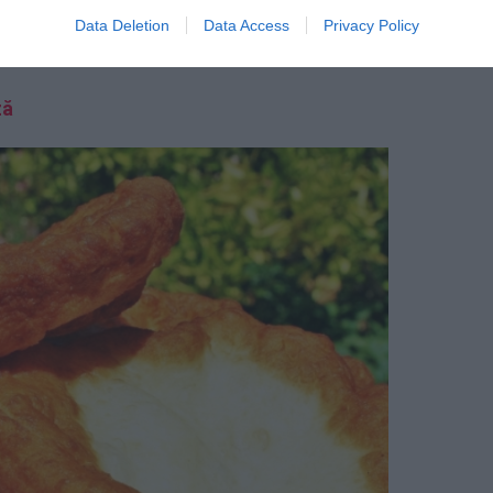
Data Deletion
Data Access
Privacy Policy
arnitură de iaurt şi smochine în vin roşu
ză