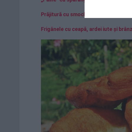
Prăjitură cu smochine şi migdale, cu g
Frigănele cu ceapă, ardei iute și brân