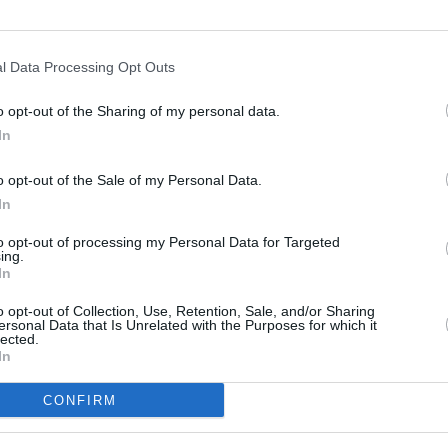
luat, se pune umplutura de brânză, brânză cu
l Data Processing Opt Outs
ipesc marginile, ca într-un plic şi se pun în
o opt-out of the Sharing of my personal data.
e fiecare parte, până devin aurii.
In
să la scurs. Se pudrează cu zahăr sau
o opt-out of the Sale of my Personal Data.
alde.
In
to opt-out of processing my Personal Data for Targeted
ing.
In
o opt-out of Collection, Use, Retention, Sale, and/or Sharing
ersonal Data that Is Unrelated with the Purposes for which it
lected.
val
In
CONFIRM
 uscate şi caşcaval