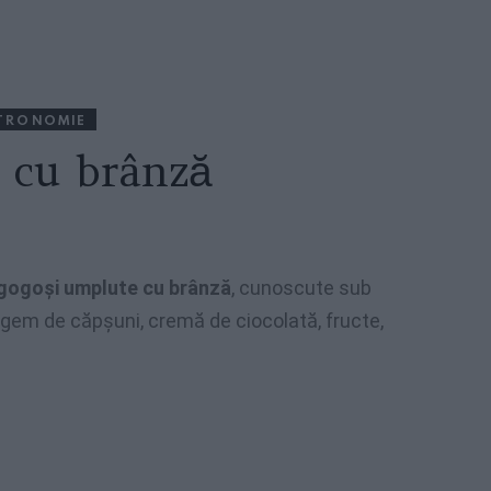
TRONOMIE
 cu brânză
 gogoşi umplute cu brânză
, cunoscute sub
 gem de căpşuni, cremă de ciocolată, fructe,