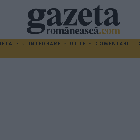
IETATE
INTEGRARE
UTILE
COMENTARII