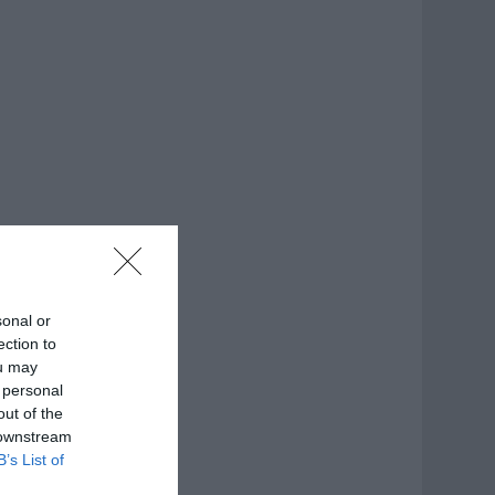
sonal or
ection to
ou may
 personal
out of the
 downstream
B’s List of