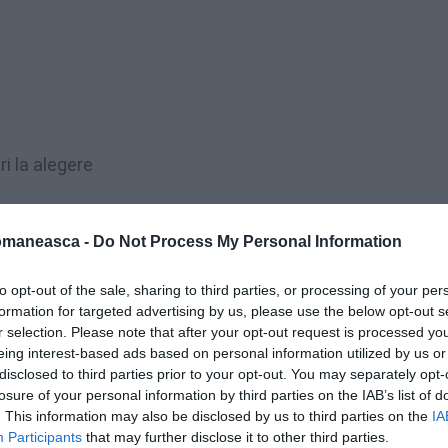
i la alegere
omaneasca -
Do Not Process My Personal Information
e amestecă cu apă călduţă, sare şi zahăr. Se
to opt-out of the sale, sharing to third parties, or processing of your per
formation for targeted advertising by us, please use the below opt-out s
r selection. Please note that after your opt-out request is processed y
ns cu ulei, se acoperă cu o cârpă şi se lasă
eing interest-based ads based on personal information utilized by us or
rca 30 de minute.
disclosed to third parties prior to your opt-out. You may separately opt-
losure of your personal information by third parties on the IAB’s list of
. This information may also be disclosed by us to third parties on the
IA
se desfac cu o lingură, sau cu mâna, bucăţi de
Participants
that may further disclose it to other third parties.