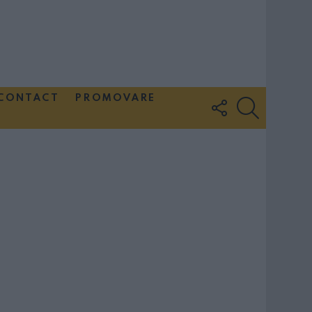
CONTACT
PROMOVARE
FOLLOW
SEARCH
US
Couple Photoshoot Paris