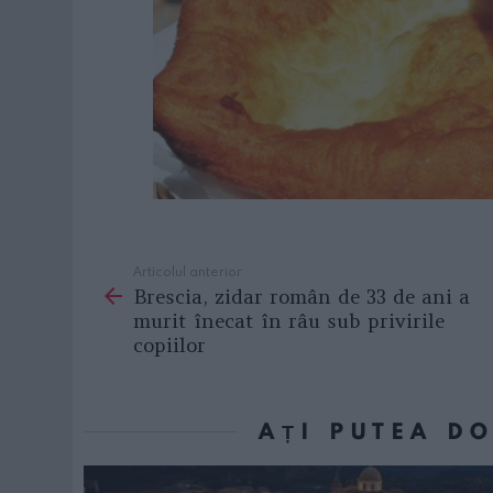
Articolul anterior
See
Brescia, zidar român de 33 de ani a
more
murit înecat în râu sub privirile
copiilor
AȚI PUTEA D