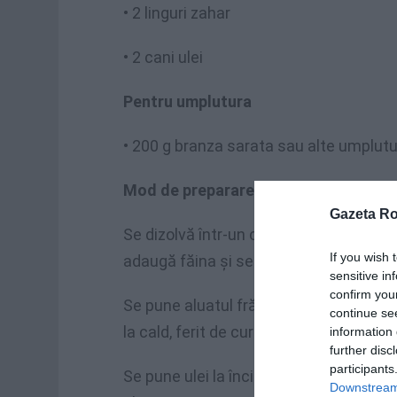
• 2 linguri zahar
• 2 cani ulei
Pentru umplutura
• 200 g branza sarata sau alte umplutur
Mod de preparare:
Gazeta R
Se dizolvă într-un castron drojdia şi s
If you wish 
adaugă făina şi se frământă bine.
sensitive in
confirm you
Se pune aluatul frământat într-un vas u
continue se
la cald, ferit de curent, să crească, ci
information 
further disc
participants
Se pune ulei la încins într-o tigaie şi 
Downstream 