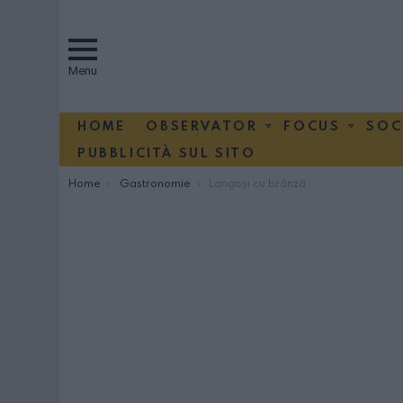
Menu
HOME
OBSERVATOR
FOCUS
SOC
PUBBLICITÀ SUL SITO
You are here:
Home
Gastronomie
Langoși cu brânză