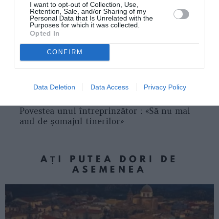
I want to opt-out of Collection, Use,
Rezultate garantate
Retention, Sale, and/or Sharing of my
Personal Data that Is Unrelated with the
Purposes for which it was collected.
Opted In
Articolul anterior
See
Decizie importantă pentru românii din
more
CONFIRM
diaspora: rămâi șomer într-un stat UE,
primești ajutor de șomaj
Data Deletion
Data Access
Privacy Policy
Următorul articol
Tinerii din Italia au chef de muncă?
Povestea unui întreprinzător : «Să nu mai
aud de șomajul tinerilor»
AȚI PUTEA DORI DE
ASEMENEA