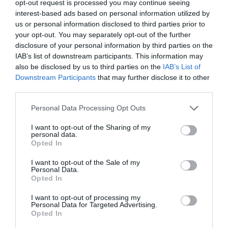
opt-out request is processed you may continue seeing
interest-based ads based on personal information utilized by
CITEȘTE ȘI:
us or personal information disclosed to third parties prior to
your opt-out. You may separately opt-out of the further
Facem zilnic acest lucru, dar poate fi deosebit de
disclosure of your personal information by third parties on the
periculos. Alarma care înspăimântă întreaga lume
IAB’s list of downstream participants. This information may
also be disclosed by us to third parties on the
IAB’s List of
Downstream Participants
that may further disclose it to other
Încearcă dieta cu înghețată! Durează doar patru
third parties.
zile și te ajută să slăbești incredibil de mult
Personal Data Processing Opt Outs
Siluetă ca la 20 de ani? Consumi pepene verde și,
I want to opt-out of the Sharing of my
personal data.
într-o săptămână, pierzi din greutate fără efort
Opted In
Deschide ochii, ridică-te din pat și bea imediat
I want to opt-out of the Sale of my
Personal Data.
această băutură. În 10 zile kilogramele în plus vor
Opted In
dispărea
I want to opt-out of processing my
Personal Data for Targeted Advertising.
Opted In
Ce să faceți înainte de culcare ca să nu mai sforăiți.