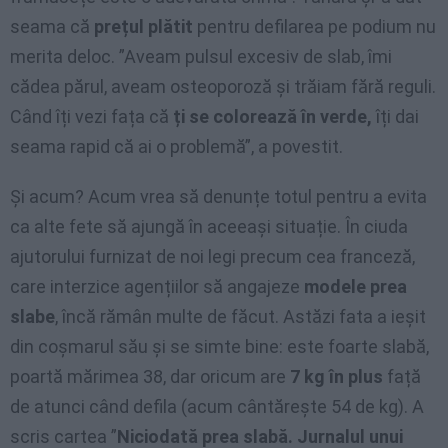
seama că
prețul plătit
pentru defilarea pe podium nu
merita deloc. ”Aveam pulsul excesiv de slab, îmi
cădea părul, aveam osteoporoză și trăiam fără reguli.
Când îți vezi fața că
ți se colorează în verde,
îți dai
seama rapid că ai o problemă”, a povestit.
Și acum? Acum vrea să denunțe totul pentru a evita
ca alte fete să ajungă în aceeași situație. În ciuda
ajutorului furnizat de noi legi precum cea franceză,
care interzice agențiilor să angajeze
modele prea
slabe
, încă rămân multe de făcut. Astăzi fata a ieșit
din coșmarul său și se simte bine: este foarte slabă,
poartă mărimea 38, dar oricum are
7 kg în plus
față
de atunci când defila (acum cântărește 54 de kg). A
scris cartea ”
Niciodată prea slabă. Jurnalul unui