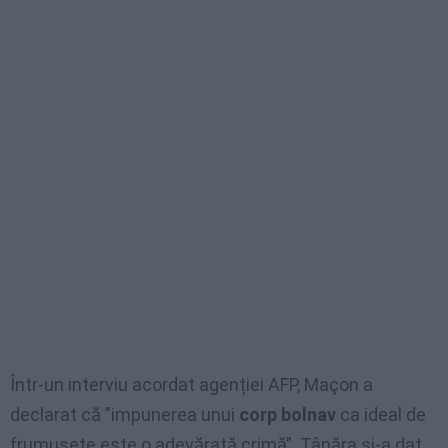
Într-un interviu acordat agenției AFP, Maçon a
declarat că ”impunerea unui
corp bolnav
ca ideal de
frumusețe este o adevărată crimă”. Tânăra și-a dat