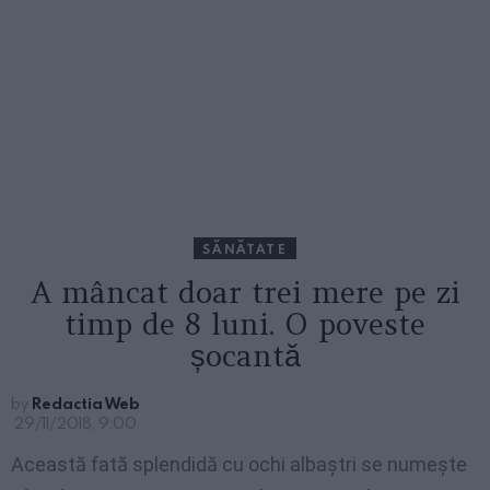
SĂNĂTATE
A mâncat doar trei mere pe zi
timp de 8 luni. O poveste
șocantă
by
Redactia Web
29/11/2018, 9:00
Această fată splendidă cu ochi albaștri se numește