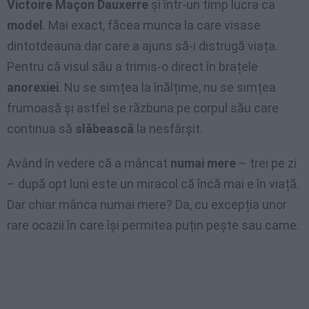
Victoire Maçon Dauxerre
și într-un timp lucra ca
model
. Mai exact, făcea munca la care visase
dintotdeauna dar care a ajuns să-i distrugă viața.
Pentru că visul său a trimis-o direct în brațele
anorexiei
. Nu se simțea la înălțime, nu se simțea
frumoasă și astfel se răzbuna pe corpul său care
continua să
slăbească
la nesfârșit.
Având în vedere că a mâncat
numai mere
– trei pe zi
– după opt luni este un miracol că încă mai e în viață.
Dar chiar mânca numai mere? Da, cu excepția unor
rare ocazii în care își permitea puțin pește sau carne.