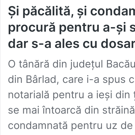
Şi păcălită, şi conda
procură pentru a-şi s
dar s-a ales cu dosa
O tânără din judeţul Bacău
din Bârlad, care i-a spus c
notarială pentru a ieşi din 
se mai întoarcă din străin
condamnată pentru uz de f