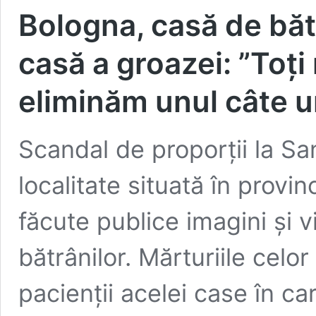
Bologna, casă de băt
casă a groazei: ”Toți 
eliminăm unul câte u
Scandal de proporții la S
localitate situată în provi
făcute publice imagini și v
bătrânilor. Mărturiile celor
pacienții acelei case în care