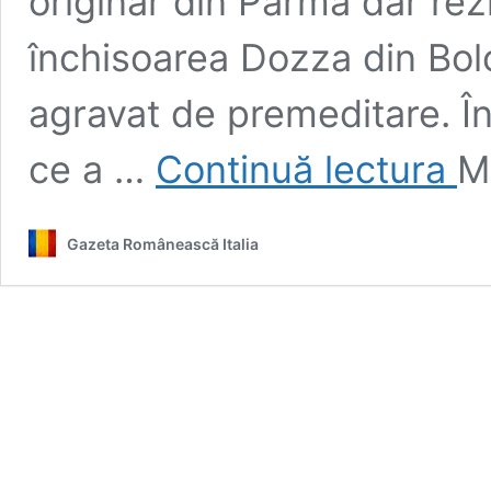
originar din Parma dar rezi
închisoarea Dozza din Bol
agravat de premeditare. Î
Rom
ce a …
Continuă lectura
M
ucis
la
Bolo
Gazeta Românească Italia
cu
un
pisto
pent
porci
ares
vali
pent
un
itali
de