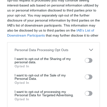
opt-out request is processed you may continue seeing
interest-based ads based on personal information utilized by
us or personal information disclosed to third parties prior to
your opt-out. You may separately opt-out of the further
disclosure of your personal information by third parties on the
IAB’s list of downstream participants. This information may
also be disclosed by us to third parties on the
IAB’s List of
Downstream Participants
that may further disclose it to other
third parties.
DIASPORA
Personal Data Processing Opt Outs
Deputată aleasă în diaspora își anunță
I want to opt-out of the Sharing of my
demisia. „Mandatul meu aparține românilor
personal data.
care m-au trimis în Parlament”
Opted In
I want to opt-out of the Sale of my
Personal Data.
Opted In
I want to opt-out of processing my
Personal Data for Targeted Advertising.
Opted In