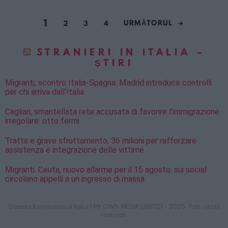
1
URMĂTORUL
2
3
4
STRANIERI IN ITALIA –
ȘTIRI
Migranti, scontro Italia-Spagna: Madrid introduce controlli
per chi arriva dall’Italia
Cagliari, smantellata rete accusata di favorire l’immigrazione
irregolare: otto fermi
Tratta e grave sfruttamento, 36 milioni per rafforzare
assistenza e integrazione delle vittime
Migranti. Ceuta, nuovo allarme per il 15 agosto: sui social
circolano appelli a un ingresso di massa
Gazeta Românească Italia | MY OWN MEDIA LIMITED - 2025. Tutti i diritti
riservati.