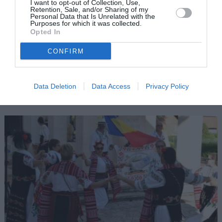
I want to opt-out of Collection, Use,
Retention, Sale, and/or Sharing of my
Personal Data that Is Unrelated with the
Purposes for which it was collected.
Opted In
CONFIRM
DIASPORA
Roma / Iată câștigătorii Festivalului
Concurs Roma-nia, ediția a IV-a
Data Deletion
Data Access
Privacy Policy