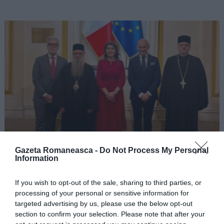
ACTUALITATE
Gazeta Romaneasca -
Do Not Process My Personal
Senatul Republicii Italiene a aprobat
Information
definitiv Acordul dintre Republica Italiană
și Episcopia Ortodoxă Română a Italiei
If you wish to opt-out of the sale, sharing to third parties, or
processing of your personal or sensitive information for
targeted advertising by us, please use the below opt-out
section to confirm your selection. Please note that after your