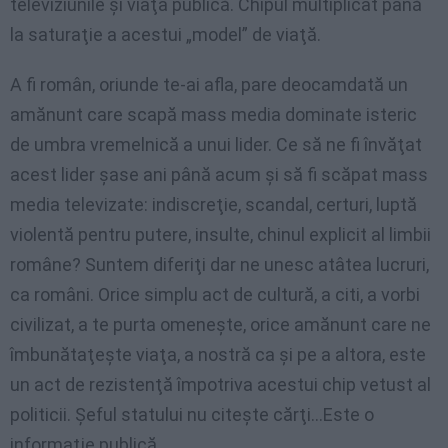
televiziunile şi viaţa publică. Chipul multiplicat până
la saturaţie a acestui „model” de viaţă.
A fi român, oriunde te-ai afla, pare deocamdată un
amănunt care scapă mass media dominate isteric
de umbra vremelnică a unui lider. Ce să ne fi învăţat
acest lider şase ani până acum şi să fi scăpat mass
media televizate: indiscreţie, scandal, certuri, luptă
violentă pentru putere, insulte, chinul explicit al limbii
române? Suntem diferiţi dar ne unesc atâtea lucruri,
ca români. Orice simplu act de cultură, a citi, a vorbi
civilizat, a te purta omeneşte, orice amănunt care ne
îmbunătaţeşte viaţa, a nostră ca şi pe a altora, este
un act de rezistenţă împotriva acestui chip vetust al
politicii. Şeful statului nu citeşte cărţi…Este o
informaţie publică.