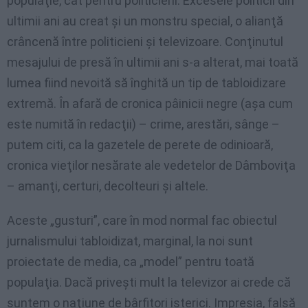
populaţie, cât pentru politicieni. Excesele politicii din
ultimii ani au creat şi un monstru special, o alianţă
crâncenă între politicieni şi televizoare. Conţinutul
mesajului de presă în ultimii ani s-a alterat, mai toată
lumea fiind nevoită să înghită un tip de tabloidizare
extremă. În afară de cronica pâinicii negre (aşa cum
este numită în redacţii) – crime, arestări, sânge –
putem citi, ca la gazetele de perete de odinioară,
cronica vieţilor nesărate ale vedetelor de Dâmboviţa
– amanţi, certuri, decolteuri şi altele.
Aceste „gusturi”, care în mod normal fac obiectul
jurnalismului tabloidizat, marginal, la noi sunt
proiectate de media, ca „model” pentru toată
populaţia. Dacă priveşti mult la televizor ai crede că
suntem o naţiune de bârfitori isterici. Impresia, falsă