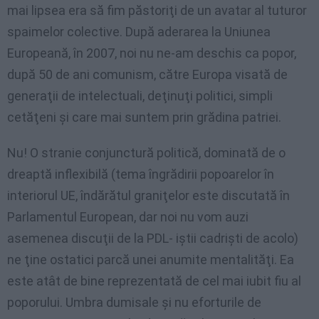
mai lipsea era să fim păstoriţi de un avatar al tuturor
spaimelor colective. După aderarea la Uniunea
Europeană, în 2007, noi nu ne-am deschis ca popor,
după 50 de ani comunism, către Europa visată de
generaţii de intelectuali, deţinuţi politici, simpli
cetăţeni şi care mai suntem prin grădina patriei.
Nu! O stranie conjunctură politică, dominată de o
dreaptă inflexibilă (tema îngrădirii popoarelor în
interiorul UE, îndărătul graniţelor este discutată în
Parlamentul European, dar noi nu vom auzi
asemenea discuţii de la PDL- iştii cadrişti de acolo)
ne ţine ostatici parcă unei anumite mentalităţi. Ea
este atât de bine reprezentată de cel mai iubit fiu al
poporului. Umbra dumisale şi nu eforturile de