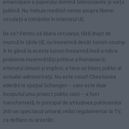
emancipare a poporului domină televizoarele şi viaţa
publică. Nu trebuie meditat serios asupra liberei
circulaţii a românilor în interiorul UE.
De ce? Pentru că libera circulaţie, fără drept de
muncă în ţările UE, nu înseamnă decât turism scump.
A te gândi la aceste lucruri înseamnă însă a ridica
problema însemnătăţii politice a României în
interiorul Uniunii şi implicit, a face un bilanţ politic al
actualei administraţii. Nu este cazul! Chestiunea
aderării la spaţiul Schengen – care este doar
începutul unui proiect politic vast – a fost
transformată, în principal de atitudinea politicienilor
,într-un spectacol umoral, redat regulamentar la TV,
ca defilare cu arestări.