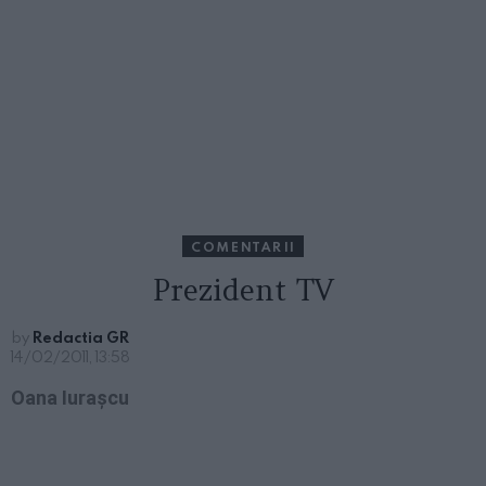
COMENTARII
Prezident TV
by
Redactia GR
14/02/2011, 13:58
Oana Iuraşcu