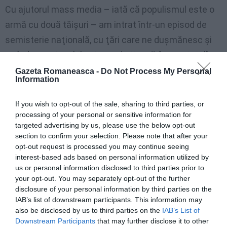
Cu ajutorul mass media – iată că populismul este o
armă cu două tăişuri – am intrat într-un episod de
semisterie naţională, cu ţări care ne duşmănesc şi
cu îndemnuri mobilizatoare de tip „să facem totul”.
Avem din nou spectacole televizate cu arestări de
Gazeta Romaneasca -
Do Not Process My Personal
Information
vameşi, un teatru anti-corupţie de ţi se face părul
măciucă. După episoadele cu caltaboşi şi arestări cu
If you wish to opt-out of the sale, sharing to third parties, or
processing of your personal or sensitive information for
mascaţi, din anii precedenţi, tabloidizarea i-a obligat
targeted advertising by us, please use the below opt-out
pe redactori să ne dea amănunte şi din vieţile private
section to confirm your selection. Please note that after your
ale vameşilor arestaţi. Peste tot acest borş mediatic
opt-out request is processed you may continue seeing
interest-based ads based on personal information utilized by
a răcnit şi „vocea patriotului naţionale”.
us or personal information disclosed to third parties prior to
your opt-out. You may separately opt-out of the further
Deşi un şef de stat nu se ocupă cu amănunte din
disclosure of your personal information by third parties on the
IAB’s list of downstream participants. This information may
anchetele în curs, preşedintele român se ocupă.
also be disclosed by us to third parties on the
IAB’s List of
Dumnealui deja a transmis vameşilor arestaţi, via TV
Downstream Participants
that may further disclose it to other