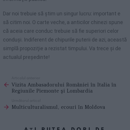
Dar noi trebuie să ştim un singur lucru: important e
să citim noi. O carte veche, a anticilor chinezi spune
că aceia care conduc trebuie să fie superiori celor
conduşi. Indiferent de chipurile puterii de azi, această
simplă propoziţie a rezistat timpului. Va trece şi de
actualul preşedinte!
Articolul anterior
See
Vizita Ambasadorului României în Italia în
more
Regiunile Piemonte şi Lombardia
Următorul articol
Multiculturalismul, ecouri în Moldova
AȚI PUTEA DORI DE