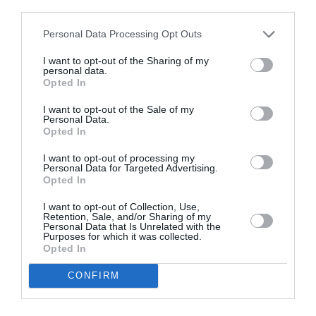
(avem tribunale prezidenţiale deja?) să spună cât au
third parties.
primit şpagă, în schimbul unor pedepse mai mici.
Personal Data Processing Opt Outs
Printre picăturile de venin, am aflat de la preşedintele
I want to opt-out of the Sharing of my
României şi că Omar Hayssam nu are cancer. Acest
personal data.
Opted In
mod de a controla, de a superviza – până şi fişele de
I want to opt-out of the Sale of my
sănătate?! – de a amesteca orice într-un vârtej este
Personal Data.
Opted In
stilul care domină viaţa publică din România.
Apetenţa către amănunt, emotivitatea, înclinaţia
I want to opt-out of processing my
Personal Data for Targeted Advertising.
către insultă – printre arestări, şeful statului s-a
Opted In
ocupat şi de Claudiu Săftoiu, fostul său consilier,
I want to opt-out of Collection, Use,
Retention, Sale, and/or Sharing of my
acum un „nimeni”- nu vin din Europa, oameni buni! Vin
Personal Data that Is Unrelated with the
Purposes for which it was collected.
din bolgiile trecutului, din amintirile despre Elena
Opted In
Ceauşescu, o altă păstoare a neamului care se
CONFIRM
interesa de vieţile private ale cetăţenilor. Ea se
ocupa de Violeta Andrei, preşedintele actual se