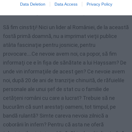
ocupă direct de botezuri, sănătatea altora şi ne dă la
Data Deletion
Data Access
Privacy Policy
televizor reality show-uri cu vameşi..
Să fim cinstiţi! Nici un lider al României, de la această
fostă primă doamnă, nu a imprimat vieţii publice
atâta fascinaţie pentru josnicie, pentru
provocare….Ce nevoie avem noi, ca popor, să fim
informaţi ce e în fişa de sănătate a lui Hayssam? De
unde vin informaţiile de acest gen? Ce nevoie avem
noi, după 20 de ani de tranziţie chinuită, de răfuielile
personale ale unui şef de stat cu o familie de
cetăţeni români cu care a lucrat? Trebuie să ne
bucurăm că sunt arestaţi oameni, tot timpul, pe
bandă rulantă? Simte careva nevoia zilnică a
coborârii în infern? Pentru că asta ne oferă