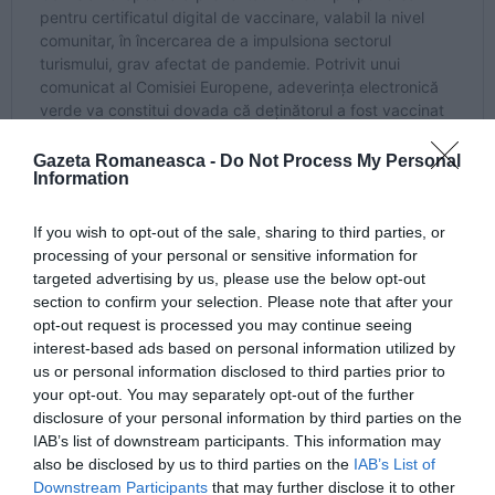
Gazeta Romaneasca -
Do Not Process My Personal
Information
If you wish to opt-out of the sale, sharing to third parties, or
processing of your personal or sensitive information for
targeted advertising by us, please use the below opt-out
section to confirm your selection. Please note that after your
În prezent, Comisia Europeană lucrează la o
opt-out request is processed you may continue seeing
platformă de interoperabilitate între state membre,
interest-based ads based on personal information utilized by
astfel încât datele persoanelor vaccinate să fie
us or personal information disclosed to third parties prior to
your opt-out. You may separately opt-out of the further
aduse într-un registru unic.
disclosure of your personal information by third parties on the
IAB’s list of downstream participants. This information may
„Acest lucru va însemna ca fiecare stat membru să-
also be disclosed by us to third parties on the
IAB’s List of
Downstream Participants
that may further disclose it to other
și pună la punct baza de date astfel încât să