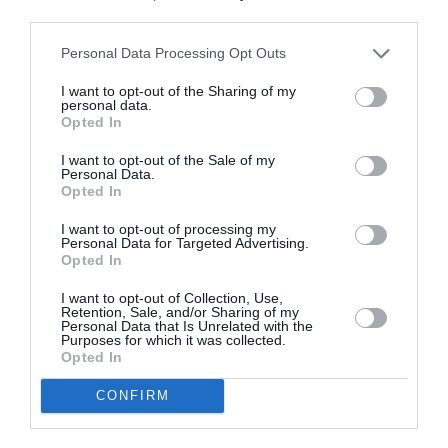
third parties.
corespundă cu cerințele acestui certificat unic”, a
Personal Data Processing Opt Outs
spus Vălean.
I want to opt-out of the Sharing of my
personal data.
După ce baza de date va fi disponibilă, iar platforma
Opted In
Comisiei Europene va prelua toate aceste date,
I want to opt-out of the Sale of my
cetățenii României vor putea solicita eliberarea
Personal Data.
Opted In
certificatului verde fie in formal electronic (să-l poată
arăta direct de pe telefonul mobil), fie pe hârtie, după
I want to opt-out of processing my
Personal Data for Targeted Advertising.
modelul actualului buletin emis după vaccinare.
Opted In
I want to opt-out of Collection, Use,
Reamintim că și Comitetul Național de Coordonare a
Retention, Sale, and/or Sharing of my
Personal Data that Is Unrelated with the
Activităților de vaccinare a anunțat, miercuri, că
Purposes for which it was collected.
Opted In
adeverința electronică verde va acoperi trei tipuri de
CONFIRM
adeverințe – adeverințele de vaccinare, adeverințele
privind testarea pentru SARS-CoV-2 (prin teste RT-