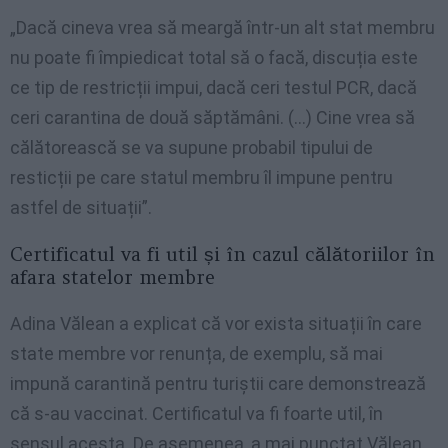
„Dacă cineva vrea să meargă într-un alt stat membru
nu poate fi împiedicat total să o facă, discuția este
ce tip de restricții impui, dacă ceri testul PCR, dacă
ceri carantina de două săptămâni. (…) Cine vrea să
călătorească se va supune probabil tipului de
resticții pe care statul membru îl impune pentru
astfel de situații”.
Certificatul va fi util și în cazul călătoriilor în
afara statelor membre
Adina Vălean a explicat că vor exista situații în care
state membre vor renunța, de exemplu, să mai
impună carantină pentru turiștii care demonstrează
că s-au vaccinat. Certificatul va fi foarte util, în
sensul acesta. De asemenea, a mai punctat Vălean,