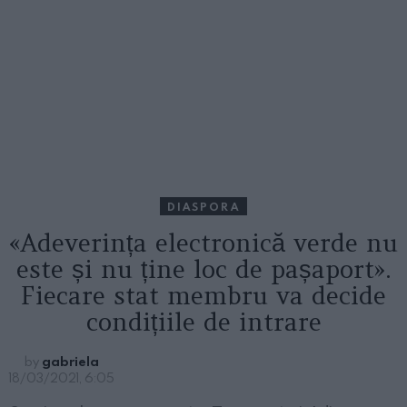
DIASPORA
«Adeverința electronică verde nu
este și nu ține loc de pașaport».
Fiecare stat membru va decide
condițiile de intrare
by
gabriela
18/03/2021, 6:05