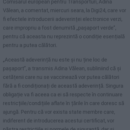
Comisarul european pentru Transporturi, Adina
Vălean, a comentat, miercuri seara, la Digi24, care vor
fi efectele introducerii adeverinței electronice verzi,
care impropriu a fost denumită „pașaport verde”,
pentru că aceasta nu reprezintă o condiție esențială
pentru a putea călători.
„Această adeverință nu este și nu ține loc de
pașaport”, a transmis Adina Vălean, subliniind că și
cetățenii care nu se vaccinează vor putea călători
fără a fi condiționați de această adeverință. Singura
obligație va fi aceea ca ei să respecte în continuare
restricțiile/condițiile aflate în țările în care doresc să
ajungă. Pentru că vor exista state membre care,
indiferent de introducerea acestui certificat, vor
păstra restricțiile și normele de siguranță, dar și