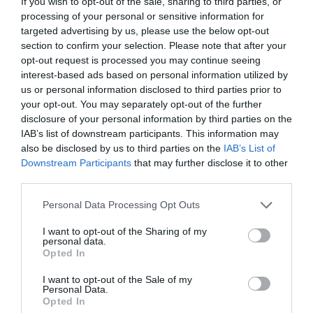
If you wish to opt-out of the sale, sharing to third parties, or
20.42 (21.42 ora României), pe un tronson de cale
processing of your personal or sensitive information for
ferată de mare viteză, într-un viraj foarte strâns, la
targeted advertising by us, please use the below opt-out
section to confirm your selection. Please note that after your
aproximativ patru kilometri de gara Santiago de
opt-out request is processed you may continue seeing
Compostela, oraş de pelerinaj mondial celebru.
interest-based ads based on personal information utilized by
us or personal information disclosed to third parties prior to
Mecanicul garniturii de tren a fost arestat: pe
your opt-out. You may separately opt-out of the further
disclosure of your personal information by third parties on the
porţiunea respectivă
ar fi trebuit să meargă cu 80
IAB’s list of downstream participants. This information may
km pe oră,
în schimb, în momentul accidentului se
also be disclosed by us to third parties on the
IAB’s List of
Downstream Participants
that may further disclose it to other
apropia de 200 km pe oră.
third parties.
Personal Data Processing Opt Outs
Articolul anterior
See
Luna nunţilor în showbizul românesc. Iată
more
I want to opt-out of the Sharing of my
personal data.
vedetele care şi-au unit destinele
Opted In
Următorul articol
I want to opt-out of the Sale of my
Cătuşe, cătuşe
Personal Data.
Opted In