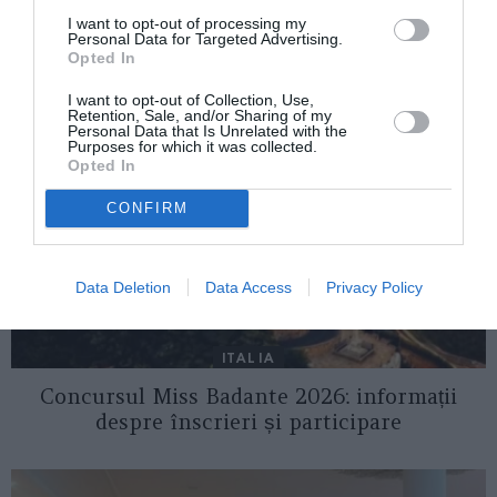
I want to opt-out of processing my
AȚI PUTEA DORI DE
Personal Data for Targeted Advertising.
Opted In
ASEMENEA
I want to opt-out of Collection, Use,
Retention, Sale, and/or Sharing of my
Personal Data that Is Unrelated with the
Purposes for which it was collected.
Opted In
CONFIRM
Data Deletion
Data Access
Privacy Policy
ITALIA
Concursul Miss Badante 2026: informații
despre înscrieri și participare