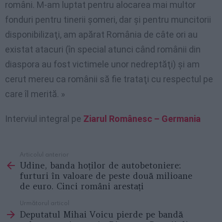
români. M-am luptat pentru alocarea mai multor
fonduri pentru tinerii şomeri, dar şi pentru muncitorii
disponibilizaţi, am apărat România de câte ori au
existat atacuri (în special atunci când românii din
diaspora au fost victimele unor nedreptăţi) şi am
cerut mereu ca românii să fie trataţi cu respectul pe
care îl merită. »
Interviul integral pe
Ziarul Românesc – Germania
Articolul anterior
See
Udine, banda hoților de autobetoniere:
more
furturi în valoare de peste două milioane
de euro. Cinci români arestați
Următorul articol
Deputatul Mihai Voicu pierde pe bandă