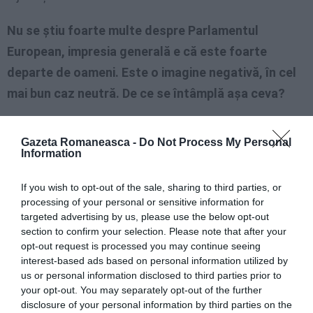
Nu se ştiu foarte multe despre Parlamentul
European, impresia generală e că este foarte
departe de oameni. Este o imagine negativă, în cel
mai bun caz neutră. De ce se întâmplă aşa ceva?
«Parlamentul European
Gazeta Romaneasca -
Do Not Process My Personal
este mai puţin prezent
Information
în dezbaterea publică
If you wish to opt-out of the sale, sharing to third parties, or
de la noi (ca şi în
processing of your personal or sensitive information for
celelalte state UE, ca
targeted advertising by us, please use the below opt-out
să fim corecţi) pentru
section to confirm your selection. Please note that after your
opt-out request is processed you may continue seeing
că temele pe care le dezbatem acolo nu sunt
interest-based ads based on personal information utilized by
neapărat legate de agenda imediată a mass-media.
us or personal information disclosed to third parties prior to
your opt-out. You may separately opt-out of the further
Cu toate acestea, ele au legătură cât se poate de
disclosure of your personal information by third parties on the