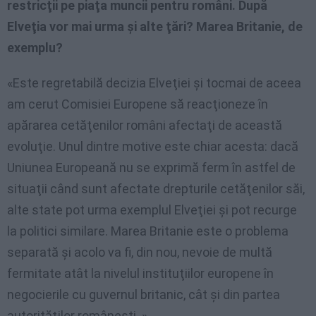
restricţii pe piaţa muncii pentru români. După
Elveţia vor mai urma şi alte ţări? Marea Britanie, de
exemplu?
«Este regretabilă decizia Elveţiei şi tocmai de aceea
am cerut Comisiei Europene să reacţioneze în
apărarea cetăţenilor români afectaţi de această
evoluţie. Unul dintre motive este chiar acesta: dacă
Uniunea Europeană nu se exprimă ferm în astfel de
situaţii când sunt afectate drepturile cetăţenilor săi,
alte state pot urma exemplul Elveţiei şi pot recurge
la politici similare. Marea Britanie este o problema
separată şi acolo va fi, din nou, nevoie de multă
fermitate atât la nivelul instituţiilor europene în
negocierile cu guvernul britanic, cât şi din partea
autorităţilor româneşti. »