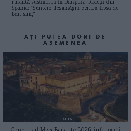
rulantă susținerea în Diaspora. Reacții din
Spania: ”Suntem dezamăgiți pentru lipsa de
bun simț”
AȚI PUTEA DORI DE
ASEMENEA
ITALIA
Concursul Miss Badante 2026: informații