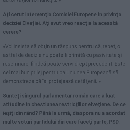
Aţi cerut intervenţia Comisiei Europene în privinţa
deciziei Elveţiei. Aţi avut vreo reacţie la această
cerere?
«Voi insista să obţin un răspuns pentru că, repet, o
astfel de decizie nu poate fi primită cu pasivitate şi
resemnare, fiindcă poate servi drept precedent. Este
cel mai bun prilej pentru ca Uniunea Europeană să
demonstreze că îşi protejează cetăţenii. »
Sunteţi singurul parlamentar român care a luat
atitudine în chestiunea restricţiilor elveţiene. De ce
ieşiţi din rând? Până la urmă, diaspora nu a acordat
multe voturi partidului din care faceţi parte, PSD.