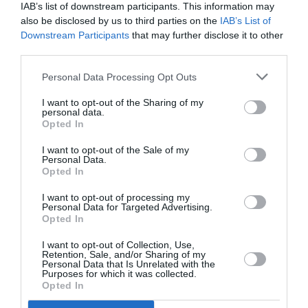
directă cu interesele cetăţenilor – decizii precum
IAB’s list of downstream participants. This information may
also be disclosed by us to third parties on the
IAB’s List of
eliminarea tarifelor de roaming sau alocarea de
Downstream Participants
that may further disclose it to other
fonduri pentru crearea de locuri de muncă destinate
third parties.
tinerilor sunt de maxim interes pentru toată lumea.
Personal Data Processing Opt Outs
Totuşi, ele sunt reflectate mai rar. Personal, am
I want to opt-out of the Sharing of my
încercat, încă de la începutul mandatului, să comunic
personal data.
Opted In
pe larg despre ceea ce fac, inclusiv prin intermediul
reţelelor sociale, unde pot dialoga direct cu oamenii
I want to opt-out of the Sale of my
Personal Data.
şi le răspund intotdeauna la întrebări. »
Opted In
I want to opt-out of processing my
Dumneavoastră, de exemplu, de când aţi fost ales,
Personal Data for Targeted Advertising.
Opted In
foarte pe scurt, ce aţi reuşit să faceţi?
I want to opt-out of Collection, Use,
Retention, Sale, and/or Sharing of my
«Toate proiectele pe care le-am iniţiat ca
Personal Data that Is Unrelated with the
Purposes for which it was collected.
europarlamentar au fost gândite pentru a ajuta
Opted In
România. Mă bucur să pot spune că sunt