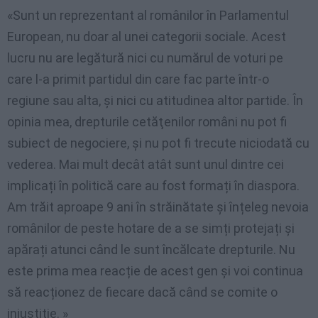
«Sunt un reprezentant al românilor în Parlamentul
European, nu doar al unei categorii sociale. Acest
lucru nu are legătură nici cu numărul de voturi pe
care l-a primit partidul din care fac parte într-o
regiune sau alta, şi nici cu atitudinea altor partide. În
opinia mea, drepturile cetăţenilor români nu pot fi
subiect de negociere, şi nu pot fi trecute niciodată cu
vederea. Mai mult decât atât sunt unul dintre cei
implicați în politică care au fost formați în diaspora.
Am trăit aproape 9 ani în străinătate și înțeleg nevoia
românilor de peste hotare de a se simți protejați și
apărați atunci când le sunt încălcate drepturile. Nu
este prima mea reacție de acest gen și voi continua
să reacționez de fiecare dacă când se comite o
injustiție. »