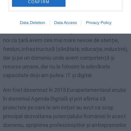
CONFIRM
europarlamentarul care a iniţiat cel mai mare număr
de proiecte aprobate pentru finanţare de la Comisia
Europeană – peste 8 proiecte în valoare de peste 9,3
Data Deletion
Data Access
Privacy Policy
milioane de euro. M-am axat pe acele domenii unde
noi ca ţară avem cea mai mare nevoie de atenţie,
fonduri, infrastructură (sănătate, educaţie, industrie),
dar şi pe un domeniu unde avem competenţă şi
resurse umane, dar nu le folosim la adevărata
capacitate deşi am putea: IT şi digital.
Am fost desemnat în 2015 Europarlamentarul anului
în domeniul Agenda Digitală şi pot afirma că
proiectele pe care le-am iniţiat au avut ca scop
principal dezvoltarea potenţialului României în acest
domeniu, sprijinirea profesioniştilor şi antreprenorilor