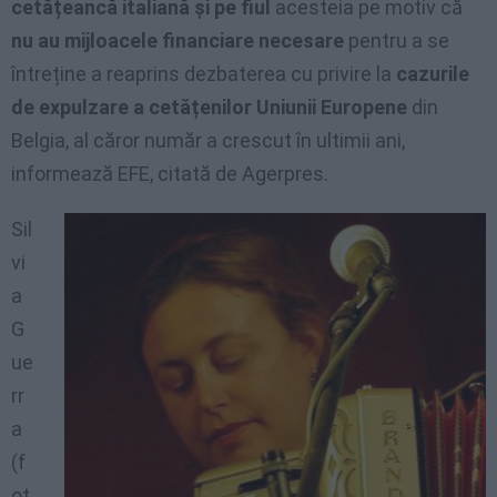
cetățeancă italiană și pe fiul
acesteia pe motiv că
nu au mijloacele financiare necesare
pentru a se
întreține a reaprins dezbaterea cu privire la
cazurile
de expulzare a cetățenilor Uniunii Europene
din
Belgia, al căror număr a crescut în ultimii ani,
informează EFE, citată de Agerpres.
Sil
vi
a
G
ue
rr
a
(f
ot