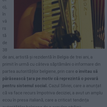
o),
în
vâ
rs
tă
de
38
de ani, artistă și rezidentă în Belgia de trei ani, a
primit în urmă cu câteva săptămâni o informare din
partea autorităților belgiene, prin care
o invitau să
părăsească țara pe motiv că reprezintă o povară
pentru sistemul social.
Cazul Silviei, care a anunțat
că va face recurs împotriva deciziei, a avut un amplu
ecou în presa italiană, care a criticat tendința