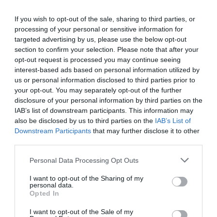
europeni care nu dispun de mijloace suficiente
pentru a se întreține. În timp ce, în 2010, au fost
If you wish to opt-out of the sale, sharing to third parties, or
processing of your personal or sensitive information for
expulzați
343 de cetățeni ai Uniunii Europene
, cifra a
targeted advertising by us, please use the below opt-out
crescut la
965 în 2011
, și s-a
dublat în 2012,
section to confirm your selection. Please note that after your
opt-out request is processed you may continue seeing
ajungând la 1.918 expulzări
. Potrivit ministrului
interest-based ads based on personal information utilized by
belgian pentru azil și imigrație, Maggie De Block, până
us or personal information disclosed to third parties prior to
your opt-out. You may separately opt-out of the further
în septembrie 2013 fuseseră expulzați din Belgia
disclosure of your personal information by third parties on the
1.130 de cetățeni europeni.
IAB’s list of downstream participants. This information may
also be disclosed by us to third parties on the
IAB’s List of
Motivul invocat pentru a justifica majoritatea acestor
Downstream Participants
that may further disclose it to other
third parties.
expulzări, care uneori afectează persoane care
locuiesc de mulți ani în Belgia, este
„povara
Personal Data Processing Opt Outs
irațională”
pentru sistemul social, concept stipulat în
I want to opt-out of the Sharing of my
personal data.
directiva europeană care reglementează libera
Opted In
circulație a cetățenilor în UE.
I want to opt-out of the Sale of my