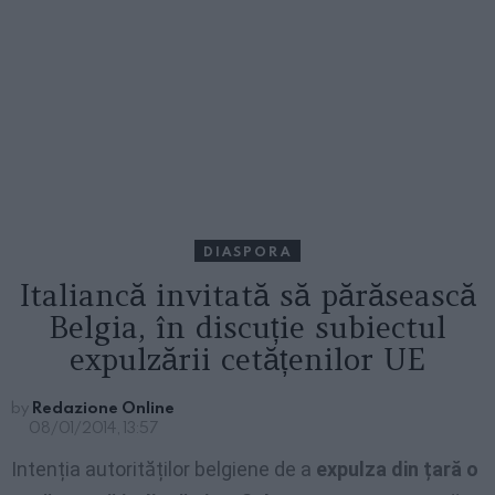
DIASPORA
Italiancă invitată să părăsească
Belgia, în discuție subiectul
expulzării cetățenilor UE
by
Redazione Online
08/01/2014, 13:57
Intenția autorităților belgiene de a
expulza din țară o