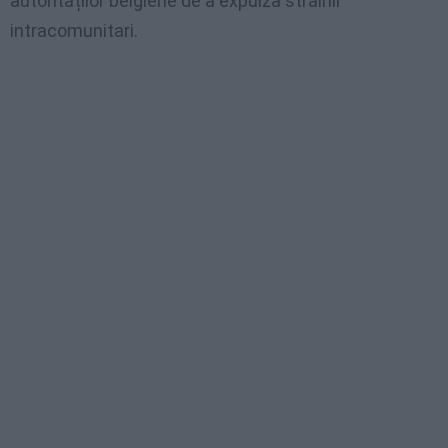
autorităților belgiene de a expulza străinii
intracomunitari.