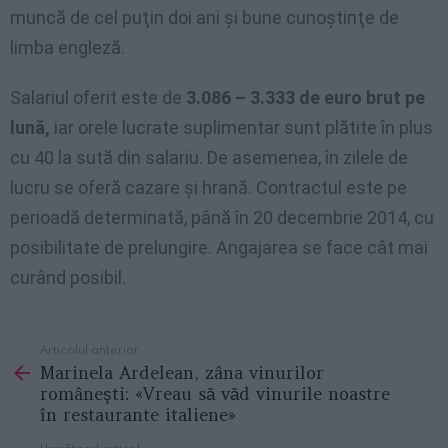
muncă de cel puţin doi ani şi bune cunoştinţe de
limba engleză.
Salariul oferit este de
3.086 – 3.333 de euro brut pe
lună,
iar orele lucrate suplimentar sunt plătite în plus
cu 40 la sută din salariu. De asemenea, în zilele de
lucru se oferă cazare şi hrană. Contractul este pe
perioadă determinată, până în 20 decembrie 2014, cu
posibilitate de prelungire. Angajarea se face cât mai
curând posibil.
Articolul anterior
See
Marinela Ardelean, zâna vinurilor
more
româneşti: «Vreau să văd vinurile noastre
în restaurante italiene»
Următorul articol