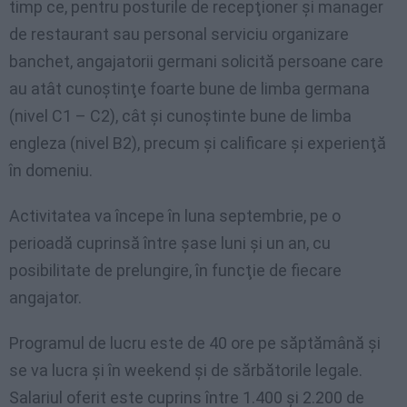
timp ce, pentru posturile de recepţioner şi manager
de restaurant sau personal serviciu organizare
banchet, angajatorii germani solicită persoane care
au atât cunoştinţe foarte bune de limba germana
(nivel C1 – C2), cât şi cunoştinte bune de limba
engleza (nivel B2), precum şi calificare şi experienţă
în domeniu.
Activitatea va începe în luna septembrie, pe o
perioadă cuprinsă între şase luni şi un an, cu
posibilitate de prelungire, în funcţie de fiecare
angajator.
Programul de lucru este de 40 ore pe săptămână şi
se va lucra şi în weekend şi de sărbătorile legale.
Salariul oferit este cuprins între 1.400 şi 2.200 de