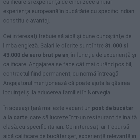
calificare şi experienţă de cinci-zece ani, iar
experienţa europeană în bucătărie cu specific indian
constituie avantaj.
Cei interesaţi trebuie să aibă şi bune cunoştinţe de
limba engleză. Salariile oferite sunt între
31.000 şi
43.000 de euro brut pe an
, în funcţie de experienţă şi
calificare. Angajarea se face cât mai curând posibil,
contractul fiind permanent, cu normă întreagă.
Angajatorul menţionează că poate ajuta la găsirea
locuinţei şi la aducerea familiei în Norvegia.
În aceeaşi ţară mai este vacant un
post de bucătar
a la carte
, care să lucreze într-un restaurant de înaltă
clasă, cu specific italian. Cei interesaţi ar trebui să
aibă calificare de bucătar şef, experienţă relevantă în