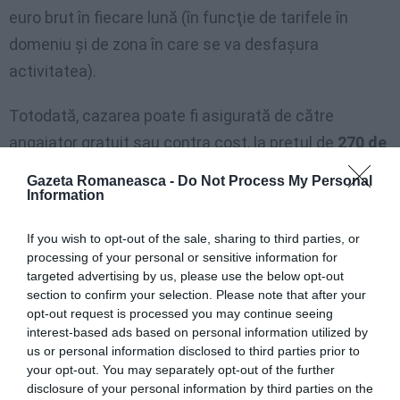
euro brut în fiecare lună (în funcţie de tarifele în
domeniu şi de zona în care se va desfaşura
activitatea).
Totodată, cazarea poate fi asigurată de către
angajator gratuit sau contra cost, la preţul de
270 de
euro pe lună
, iar în ceea ce priveşte întreţinerea,
Gazeta Romaneasca -
Do Not Process My Personal
aceasta poate fi gratuită, negociabilă sau pe cont
Information
propriu.
If you wish to opt-out of the sale, sharing to third parties, or
processing of your personal or sensitive information for
• Franţa
targeted advertising by us, please use the below opt-out
section to confirm your selection. Please note that after your
O companie din Franţa caută 10 medici dentişti,
opt-out request is processed you may continue seeing
interest-based ads based on personal information utilized by
pentru clinici situate în zone foarte accesibile
us or personal information disclosed to third parties prior to
transportului public. Candidaţii trebuie să fie
your opt-out. You may separately opt-out of the further
disclosure of your personal information by third parties on the
licenţiaţi în stomatologie şi să vorbească limba