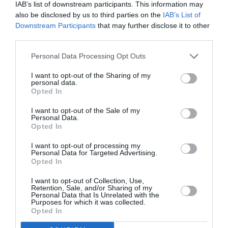
IAB’s list of downstream participants. This information may
franceză la nivel mediu. Durata contractelor este
also be disclosed by us to third parties on the
IAB’s List of
nederminată, iar nivelul de salarizare nu este
Downstream Participants
that may further disclose it to other
third parties.
precizat.
Personal Data Processing Opt Outs
• Norvegia
I want to opt-out of the Sharing of my
personal data.
Opted In
O fermă din sud-vestul Norvegiei care produce lapte,
carne de bovine, porcine şi ovine angajează un
I want to opt-out of the Sale of my
Personal Data.
veterinar.
„De asemenea, la fermă se cultivă iarbă.
Opted In
Munca de zi cu zi va include hrănirea animalelor şi
I want to opt-out of processing my
activităţi veterinare. Candidatul va lucra ca asistent
Personal Data for Targeted Advertising.
Opted In
de fermier şi ca veterinar”, se arată în anunţul de
I want to opt-out of Collection, Use,
angajare.
Retention, Sale, and/or Sharing of my
Personal Data that Is Unrelated with the
Purposes for which it was collected.
Candidaţii trebuie să fie absolvenţi ai Facultăţii de
Opted In
Medicină Veterinară, iar cei care au cel puţin cinci ani