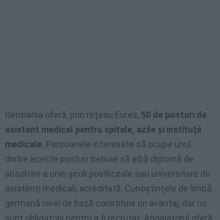
Germania oferă, prin reţeau Eures,
50 de posturi de
asistent medical pentru spitale, azile şi instituţii
medicale.
Persoanele interesate să ocupe unul
dintre aceste posturi trebuie să aibă diplomă de
absolvire a unei şcoli postliceale sau universitare de
asistenţi medicali, acreditată. Cunoştinţele de limbă
germană nivel de bază constituie un avantaj, dar nu
sunt obligatorii pentru a fi recrutat. Angajatorul oferă