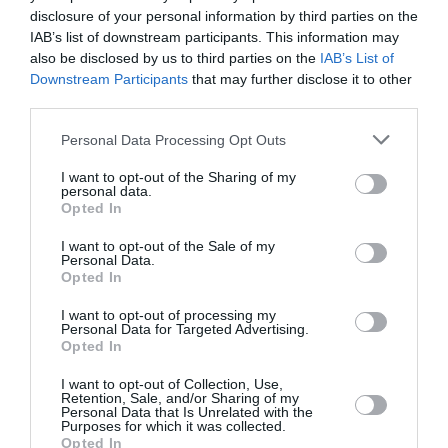
disclosure of your personal information by third parties on the
Gândul: „Vot în galop”
IAB’s list of downstream participants. This information may
also be disclosed by us to third parties on the
IAB’s List of
Downstream Participants
that may further disclose it to other
Cotidianul „
Gândul”
a publicat cronica audierii
third parties.
ministrului diasporei, afirmând că „a fost avizat
Personal Data Processing Opt Outs
printr-un vot dat din galop de Comisie”. Fostul
membru al grupului muzical Song, poreclit „Coco”,
I want to opt-out of the Sharing of my
personal data.
Bogdan Stanoevici a fost votat „în mod fantomatic”
Opted In
de Comisie, mai scrie Gândul: „mai întâi scorul a fost
I want to opt-out of the Sale of my
Personal Data.
12 la 6 pentru, apoi 13 la 6 pentru, aflându-se că un
Opted In
parlamentar plecase din sală lăsând cu limbă de
I want to opt-out of processing my
moarte că el votează pentru. Un alt parlamentar
a
Personal Data for Targeted Advertising.
Opted In
votat şi pentru, şi împotrivă
.”
I want to opt-out of Collection, Use,
Retention, Sale, and/or Sharing of my
Mai aflăm că Stanoevici a fost întrerupt în timp ce
Personal Data that Is Unrelated with the
Purposes for which it was collected.
vorbea, de
deputatul PNL Mircea Dolha
, care i-a
Opted In