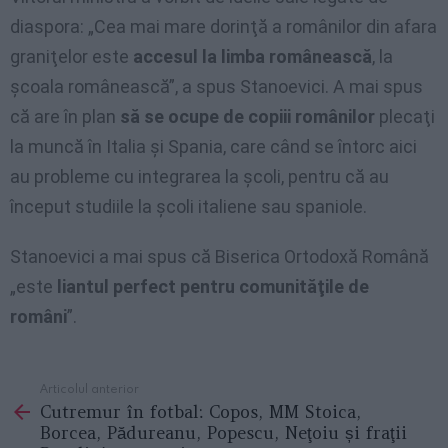
diaspora: „Cea mai mare dorinţă a românilor din afara
graniţelor este
accesul la limba românească
, la
şcoala românească”, a spus Stanoevici. A mai spus
că are în plan
să se ocupe de copiii românilor
plecaţi
la muncă în Italia şi Spania, care când se întorc aici
au probleme cu integrarea la şcoli, pentru că au
început studiile la şcoli italiene sau spaniole.
Stanoevici a mai spus că Biserica Ortodoxă Română
„este
liantul perfect pentru comunităţile de
români
”.
Articolul anterior
See
Cutremur în fotbal: Copos, MM Stoica,
more
Borcea, Pădureanu, Popescu, Neţoiu și fraţii