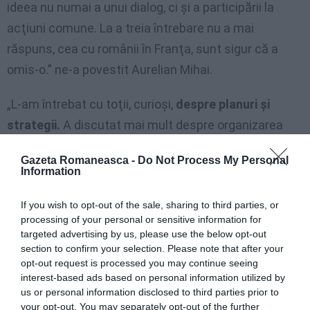
ideea nu numai a unui dialog, ci şi a participării la
acţiuni comune. La a treia întrebare nu a mai
răspuns, cea cu românii în Franţa, sunt sigur că a
omis-o.” ne-a povestit Aurelian Mihai.
„L-am întrebat cu toţii, curioşi,
despre planuri şi
strategii.
A discutat mai mult despre organizarea
Congresului Românilor de Pretutindeni.”, a completat
Gazeta Romaneasca -
Do Not Process My Personal
deputatul.
Information
Despre
fostul ministru, Cristian David
, deputatul
If you wish to opt-out of the sale, sharing to third parties, or
processing of your personal or sensitive information for
Aurelian afirmă că „punctul forte al dumnealui era
targeted advertising by us, please use the below opt-out
discursul pe care îl avea. Unul dintre cele mai bine
section to confirm your selection. Please note that after your
pregătite.”
opt-out request is processed you may continue seeing
interest-based ads based on personal information utilized by
us or personal information disclosed to third parties prior to
(A.R.)
your opt-out. You may separately opt-out of the further