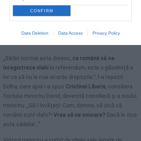
spus în mod brutal: „
Sunteţi varză de Bruxelles
!
CONFIRM
Sunteţi pe lângă subiect total”. Candidatul la postul
de ministru afirmase că românii din Serbia sunt vlahi,
ceea ce ar fi contra politicii României faţă de
Data Deletion
Data Access
Privacy Policy
minoritatea română din Serbia.
„Sârbii tocmai asta doresc,
ca românii să se
înregistreze vlahi
la referendum, este o găselniţă a
lor ca să nu le mai acorde drepturile.”, l-a repezit
Dolha, care apoi i-a spus
Cristinei Liberis
, consiliera
fostului ministru David, devenită consilieră şi a noului
ministru: „Să-l învăţaţi! Cum, domne, să zică că
românii sunt vlahi?!
Vrea să ne omoare?
Dacă le zice
asta sârbilor…”.
Viitorul ministru a vorbit de ideile sale legate de