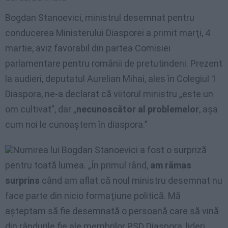
Bogdan Stanoevici, ministrul desemnat pentru
conducerea Ministerului Diasporei a primit marţi, 4
martie, aviz favorabil din partea Comisiei
parlamentare pentru românii de pretutindeni. Prezent
la audieri, deputatul Aurelian Mihai, ales în Colegiul 1
Diaspora, ne-a declarat că viitorul ministru „este un
om cultivat”, dar „
necunoscător al problemelor
, aşa
cum noi le cunoaştem în diaspora.”
Numirea lui Bogdan Stanoevici a fost o surpriză
pentru toată lumea. „În primul rând,
am rămas
surprins
când am aflat că noul ministru desemnat nu
face parte din nicio formaţiune politică. Mă
aşteptam să fie desemnată o persoană care să vină
din rândurile fie ale membrilor PSD Diaspora, lideri