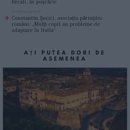
Becali, în puşcărie
Următorul articol
Constantin Şorici, asociaţia părinţilor
români: „Mulţi copii au probleme de
adaptare în Italia”
AȚI PUTEA DORI DE
ASEMENEA