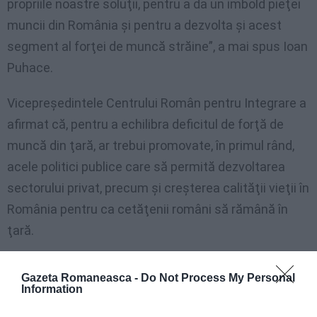
propriile noastre soluţii, pentru a da un imbold pieţei
muncii din România şi pentru a dezvolta şi acest
segment al forţei de muncă străine”, a mai spus Ioan
Puhace.
Vicepreşedintele Centrului Român pentru Integrare a
afirmat că, pentru a echilibra deficitul de forţă de
muncă din ţară, ar trebui promovate, în primul rând,
acele politici publice care să permită dezvoltarea
sectorului privat, precum şi creşterea calităţii vieţii în
România pentru ca cetăţenii români să rămână în
ţară.
Vicepreşedintele Uniunii Europene a IMM-urilor, Florin
Gazeta Romaneasca -
Do Not Process My Personal
Jianu, a arătat că în acest moment România are un
Information
deficit pe piaţa forţei de muncă de aproximativ un