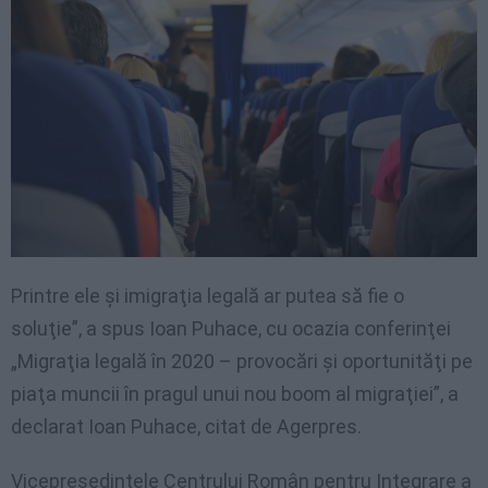
Printre ele şi imigraţia legală ar putea să fie o
soluţie”, a spus Ioan Puhace, cu ocazia conferinţei
„Migraţia legală în 2020 – provocări şi oportunităţi pe
piaţa muncii în pragul unui nou boom al migraţiei”, a
declarat Ioan Puhace, citat de Agerpres.
Vicepreşedintele Centrului Român pentru Integrare a