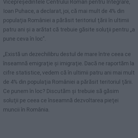
Vicepreşedintele Centrului Român pentru Integrare,
Ioan Puhace, a declarat, joi, că mai mult de 4% din
populaţia României a părăsit teritoriul ţării în ultimii
patru ani și a arătat că trebuie găsite soluţii pentru „a
pune ceva în loc”.
„Există un dezechilibru destul de mare între ceea ce
înseamnă emigraţie şi imigraţie. Dacă ne raportăm la
cifre statistice, vedem că în ultimii patru ani mai mult
de 4% din populaţia României a părăsit teritoriul ţării.
Ce punem în loc? Discutăm şi trebuie să găsim
soluţii pe ceea ce înseamnă dezvoltarea pieţei
muncii în România.