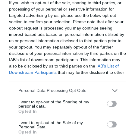
If you wish to opt-out of the sale, sharing to third parties, or
milion de oameni.
processing of your personal or sensitive information for
targeted advertising by us, please use the below opt-out
„În alte ţări, aceste probleme s-au rezolvat în ultimele
section to confirm your selection. Please note that after your
opt-out request is processed you may continue seeing
decenii cu ajutorul imigranţilor. Polonia a importat
interest-based ads based on personal information utilized by
anul trecut un milion de lucrători ucraineni. Cred că şi
us or personal information disclosed to third parties prior to
România trebuie să se uite cu foarte multă atenţie
your opt-out. You may separately opt-out of the further
disclosure of your personal information by third parties on the
de unde poate atrage forţă de muncă.
IAB’s list of downstream participants. This information may
also be disclosed by us to third parties on the
IAB’s List of
Eu nu m-aş uita atât de mult spre zonele asiatice,
Downstream Participants
that may further disclose it to other
third parties.
spre zone cu o cultură total diferită de cea
europeană şi de cea română, în particular, ci m-aş
Personal Data Processing Opt Outs
uita la vecini, tot la zonele în care sunt etnici români,
I want to opt-out of the Sharing of my
personal data.
la Serbia de exemplu, în zona Ucraina şi de ce nu, cu
Opted In
foarte multă atenţie, la Moldova”, a declarat Jianu.
I want to opt-out of the Sale of my
Personal Data.
Înscrie-te pe pagina noastră de Facebook:
GAZETA
Opted In