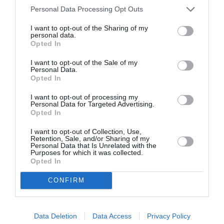
Personal Data Processing Opt Outs
I want to opt-out of the Sharing of my
personal data.
Opted In
I want to opt-out of the Sale of my
Personal Data.
Opted In
I want to opt-out of processing my
Personal Data for Targeted Advertising.
ITALIA
Opted In
Concursul Miss Badante 2026: informații
I want to opt-out of Collection, Use,
despre înscrieri și participare
Retention, Sale, and/or Sharing of my
Personal Data that Is Unrelated with the
Purposes for which it was collected.
Opted In
CONFIRM
Data Deletion
Data Access
Privacy Policy