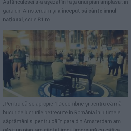
Astănculesei s-a așezat în fața unui pian amplasat în
gara din Amsterdam și
a început să cânte imnul
național
, scrie B1.ro.
„Pentru că se apropie 1 Decembrie și pentru că mă
bucur de lucrurile petrecute în România în ultimele
săptămâni și pentru că în gara din Amsterdam am
găsit un pian, am cântat imnul împreună cu câțiva