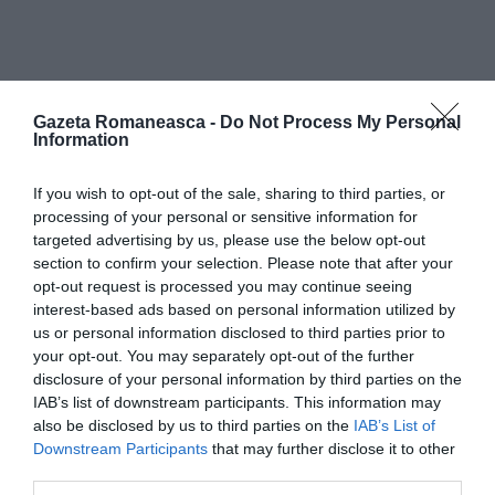
Gazeta Romaneasca -
Do Not Process My Personal
Information
Articolul anterior
See
If you wish to opt-out of the sale, sharing to third parties, or
Elena Olariu, în Italia de 27 de ani,
more
processing of your personal or sensitive information for
florăreasă lângă Bergamo: «Românii au
targeted advertising by us, please use the below opt-out
nevoie de solidaritate»
section to confirm your selection. Please note that after your
opt-out request is processed you may continue seeing
Următorul articol
interest-based ads based on personal information utilized by
Energiile risipite în dreptatea fiecăruia din
us or personal information disclosed to third parties prior to
comunitatea românească
your opt-out. You may separately opt-out of the further
disclosure of your personal information by third parties on the
IAB’s list of downstream participants. This information may
AȚI PUTEA DORI DE
also be disclosed by us to third parties on the
IAB’s List of
ASEMENEA
Downstream Participants
that may further disclose it to other
third parties.