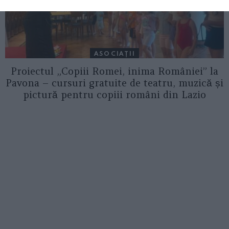
ASOCIAŢII
Proiectul „Copiii Romei, inima României” la
Pavona – cursuri gratuite de teatru, muzică și
pictură pentru copiii români din Lazio