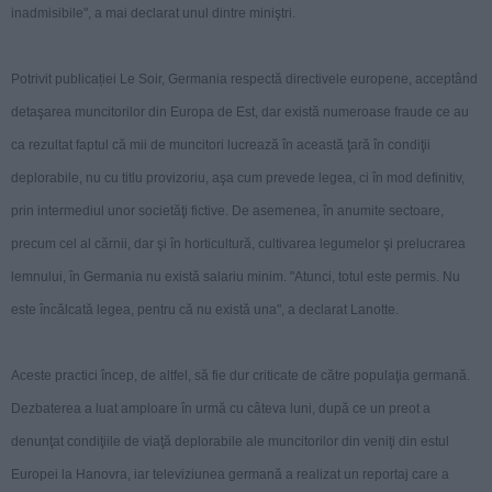
inadmisibile", a mai declarat unul dintre miniştri.
Potrivit publicației Le Soir, Germania respectă directivele europene, acceptând
detaşarea muncitorilor din Europa de Est, dar există numeroase fraude ce au
ca rezultat faptul că mii de muncitori lucrează în această ţară în condiţii
deplorabile, nu cu titlu provizoriu, aşa cum prevede legea, ci în mod definitiv,
prin intermediul unor societăţi fictive. De asemenea, în anumite sectoare,
precum cel al cărnii, dar şi în horticultură, cultivarea legumelor şi prelucrarea
lemnului, în Germania nu există salariu minim. "Atunci, totul este permis. Nu
este încălcată legea, pentru că nu există una", a declarat Lanotte.
Aceste practici încep, de altfel, să fie dur criticate de către populaţia germană.
Dezbaterea a luat amploare în urmă cu câteva luni, după ce un preot a
denunţat condiţiile de viaţă deplorabile ale muncitorilor din veniţi din estul
Europei la Hanovra, iar televiziunea germană a realizat un reportaj care a