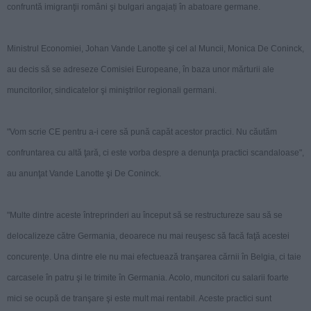
confruntă imigranţii români şi bulgari angajați în abatoare germane.
Ministrul Economiei, Johan Vande Lanotte şi cel al Muncii, Monica De Coninck,
au decis să se adreseze Comisiei Europeane, în baza unor mărturii ale
muncitorilor, sindicatelor şi miniştrilor regionali germani.
"Vom scrie CE pentru a-i cere să pună capăt acestor practici. Nu căutăm
confruntarea cu altă ţară, ci este vorba despre a denunţa practici scandaloase",
au anunţat Vande Lanotte şi De Coninck.
"Multe dintre aceste întreprinderi au început să se restructureze sau să se
delocalizeze către Germania, deoarece nu mai reuşesc să facă faţă acestei
concurenţe. Una dintre ele nu mai efectuează tranşarea cărnii în Belgia, ci taie
carcasele în patru şi le trimite în Germania. Acolo, muncitori cu salarii foarte
mici se ocupă de tranşare şi este mult mai rentabil. Aceste practici sunt