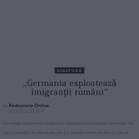
DIASPORA
„Germania exploatează
imigranţii români”
by
Redazione Online
20/03/2013, 18:41
Doi miniştri belgieni vor să depună o plângere la CE împotriva Germaniei, din
cauza condiţiilor de muncă precare şi a salariilor extrem de mici cu care se