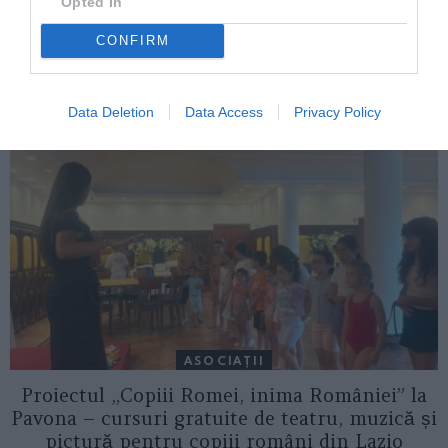
Opted In
ITALIA
CONFIRM
Concursul Miss Badante 2026: informații
despre înscrieri și participare
Data Deletion
Data Access
Privacy Policy
ASOCIAŢII
Proiectul „Copiii Romei, inima României” la
Pavona – cursuri gratuite de teatru, muzică și
pictură pentru copiii români din Lazio