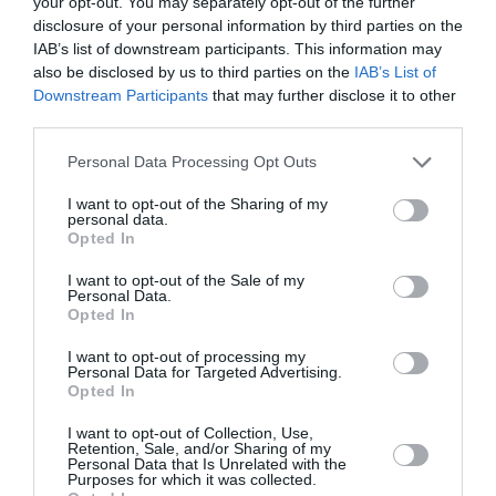
your opt-out. You may separately opt-out of the further
Români în vizor/ Execuţie în stil mafiot şi
more
disclosure of your personal information by third parties on the
o maşină încendiată intenţionat
IAB’s list of downstream participants. This information may
also be disclosed by us to third parties on the
IAB’s List of
Următorul articol
Downstream Participants
that may further disclose it to other
Audiența Papei Francisc cu reprezentanţii
third parties.
Bisericii Ortodoxe Române
Personal Data Processing Opt Outs
I want to opt-out of the Sharing of my
AȚI PUTEA DORI DE
personal data.
ASEMENEA
Opted In
I want to opt-out of the Sale of my
Personal Data.
Opted In
I want to opt-out of processing my
Personal Data for Targeted Advertising.
Opted In
I want to opt-out of Collection, Use,
Retention, Sale, and/or Sharing of my
Personal Data that Is Unrelated with the
Purposes for which it was collected.