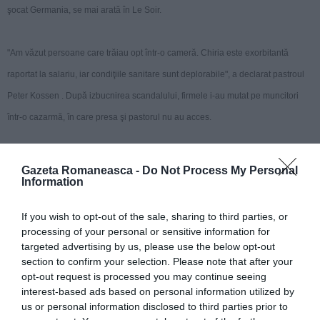
şocat Germania, se mai arată în Le Soir.
"Am văzut persoane care trăiau opt într-o cameră. Chiria este exorbitantă
raportat la salariu, iar condiţiile sanitare sunt deplorabile", a declarat pastroul
Peter Kossen . După izbucnirea scandalului, firmele i-au mutat pe muncitori
într-o cazarmă, în care presa şi pastorul nu au acces.
Ministrul Economiei din landul Saxonia Inferioară, acolo unde se întâmplă cele
Gazeta Romaneasca -
Do Not Process My Personal
Information
relatate mai sus, Olaf Lies, spune că este neputincios, adăugând că "problema
există de patru ani, dar ia proporţii enorme". În opinia sa, "dacă problema
If you wish to opt-out of the sale, sharing to third parties, or
devine europeană, presiunea va fi mai puternică, iar situaţia poate evolua. A
processing of your personal or sensitive information for
targeted advertising by us, please use the below opt-out
venit vremea. Menirea Europei sociale este să reducă diferenţele. Aici le
section to confirm your selection. Please note that after your
adânceşte".
opt-out request is processed you may continue seeing
interest-based ads based on personal information utilized by
us or personal information disclosed to third parties prior to
Articolul anterior
See