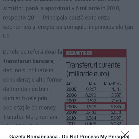
simţitor până la aproximativ 6 miliarde în 2010,
respectiv 2011. Principala cauză este criza
economică şi creşterea şomajului în principalele ţări
UE.
Datele se referă
doar la
transferuri bancare
,
deci nu sunt luate în
consideraţie alte forme
de trimiteri de bani,
cum ar fi cele prin
societăţile de money
transfer. Mulţi români
stabiliţi în Italia mai
preferă, de asemenea,
Gazeta Romaneasca -
Do Not Process My Personal