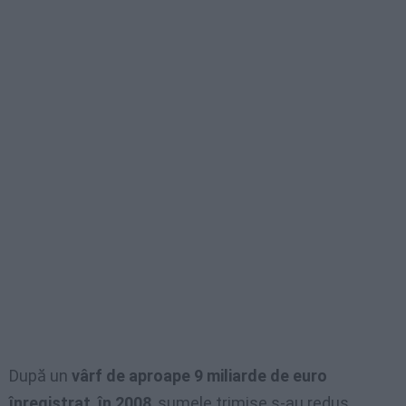
După un
vârf de aproape 9 miliarde de euro
înregistrat în 2008
, sumele trimise s-au redus