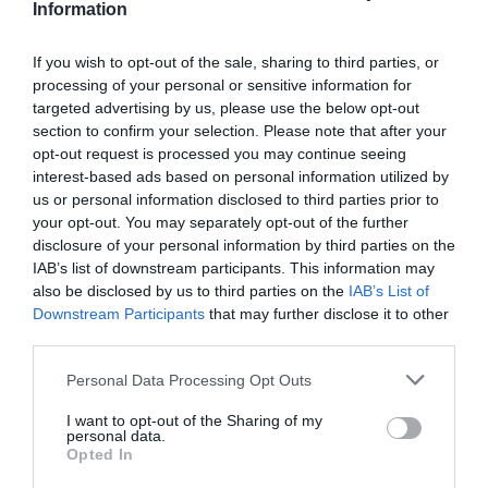
Information
să trimită bani prin
cunoştinţe sau prin firmele de transport.
If you wish to opt-out of the sale, sharing to third parties, or
processing of your personal or sensitive information for
Urmărind evoluţia remiterilor în următoarele luni,
targeted advertising by us, please use the below opt-out
section to confirm your selection. Please note that after your
experţii vor putea constata dacă românii din
opt-out request is processed you may continue seeing
străinătate au depăşit, într-adevăr greutăţile
interest-based ads based on personal information utilized by
us or personal information disclosed to third parties prior to
economice. Creşterea înregistrată în ianuarie a
your opt-out. You may separately opt-out of the further
ajutat, oricum, la echilibrarea contului curent, calculat
disclosure of your personal information by third parties on the
IAB’s list of downstream participants. This information may
în baza intrărilor şi ieşirilor de valută, ceea ce a dus
also be disclosed by us to third parties on the
IAB’s List of
indirect şi la
aprecierea monedei naţionale
.
Downstream Participants
that may further disclose it to other
third parties.
Citeşte o analiză detaliată pe
Evenimentul Zilei.
Personal Data Processing Opt Outs
I want to opt-out of the Sharing of my
personal data.
Articolul anterior
See
Opted In
Alegeri 2012/ Vânătoare de candidaţi
more
români: cazul Castellamonte