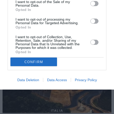
I want to opt-out of the Sale of my
Personal Data.
Următorul articol
Opted In
Cum investesc elveţienii în agricultură BIO
pe pământ românesc
I want to opt-out of processing my
Personal Data for Targeted Advertising.
Opted In
I want to opt-out of Collection, Use,
AȚI PUTEA DORI DE
Retention, Sale, and/or Sharing of my
ASEMENEA
Personal Data that Is Unrelated with the
Purposes for which it was collected.
Opted In
CONFIRM
Data Deletion
Data Access
Privacy Policy
ITALIA