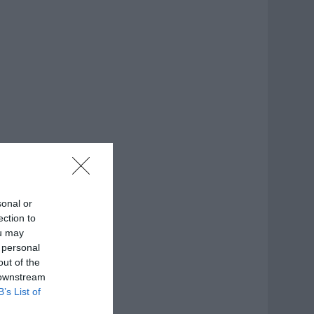
sonal or
ection to
ou may
 personal
out of the
 downstream
B’s List of