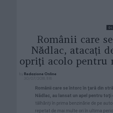
D
Românii care se
Nădlac, atacați de
opriţi acolo pentru 
by
Redazione Online
30/07/2018, 11:18
Românii care se întorc în ţară din str
Nădlac, au lansat un apel pentru toţi 
tâlhăriţi în prima benzinărie de pe aut
repetat de mai multe ori în ultima per