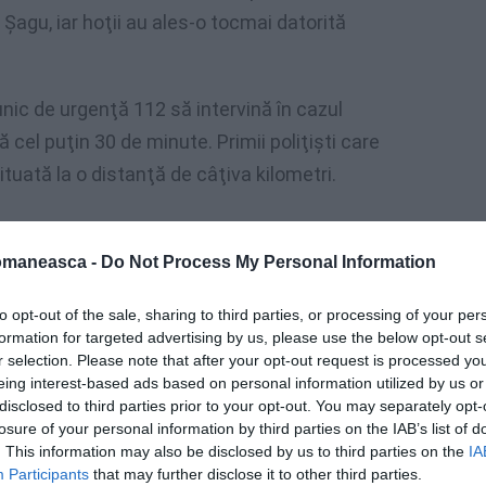
 Şagu, iar hoţii au ales-o tocmai datorită
unic de urgenţă 112 să intervină în cazul
pă cel puţin 30 de minute. Primii poliţişti care
situată la o distanţă de câţiva kilometri.
omaneasca -
Do Not Process My Personal Information
to opt-out of the sale, sharing to third parties, or processing of your per
formation for targeted advertising by us, please use the below opt-out s
r selection. Please note that after your opt-out request is processed y
eing interest-based ads based on personal information utilized by us or
disclosed to third parties prior to your opt-out. You may separately opt-
losure of your personal information by third parties on the IAB’s list of
. This information may also be disclosed by us to third parties on the
IA
Participants
that may further disclose it to other third parties.