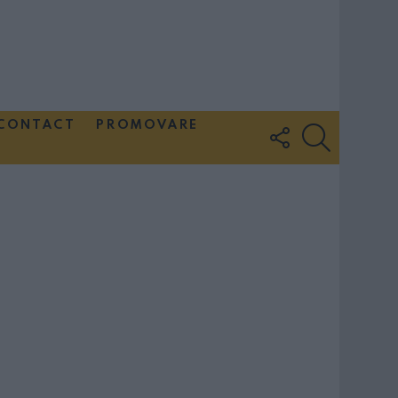
CONTACT
PROMOVARE
FOLLOW
SEARCH
US
Couple Photoshoot Paris