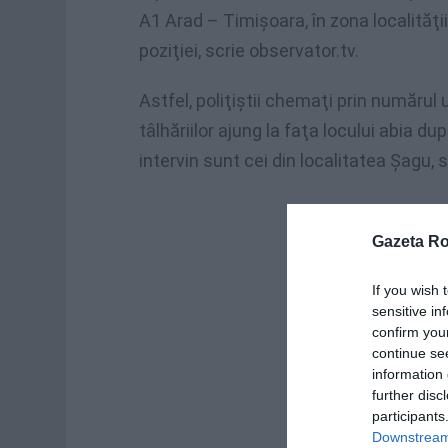
A1 Arad – Timişoara, în zona localităţii
poziţiei, scrie observator.tv.
Astfel, poliţiştii chemaţi prin numărul 
tâlhăriilor ajung la faţa locului abia du
intervin sunt cei din localitatea Şagu, 
Gazeta R
If you wish 
sensitive in
confirm you
continue se
information 
further disc
participants
Downstream 