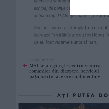
ultimele 2 săptămâni, au fost 4 cazuri de
echipaj de poliție care sa controleze z
acționa rapid ! Atenție mare!!!”
, se arat
Acelaşi lucru s-a întâmplat, nu de mult,
lucrează în străinătate au fost lăsaţi f
ce au fost victimele unor tâlhari.
Articolul anterior
See
MAI se pregătește pentru venirea
more
românilor din diaspora: serviciul
pașapoarte face ore suplimentare
AȚI PUTEA D