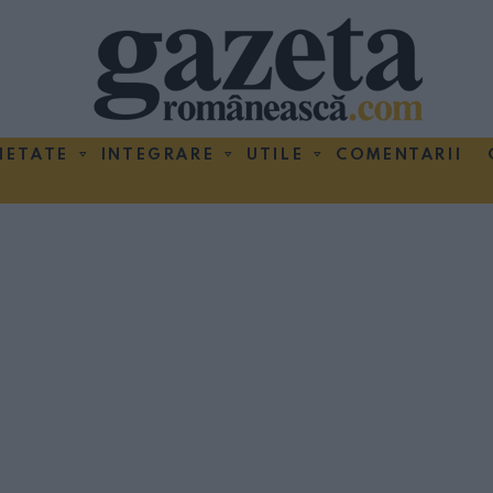
IETATE
INTEGRARE
UTILE
COMENTARII