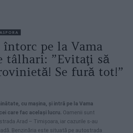
IASPORA
 întorc pe la Vama
 tâlhari: ”Evitaţi să
rovinietă! Se fură tot!”
ăinătate, cu maşina, şi intră pe la Vama
cei care fac acelaşi lucru.
Oamenii sunt
ostrada Arad – Timişoara, iar cazurile s-au
ioadă. Benzinăria este situată pe autostrada