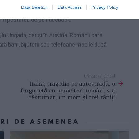
 furt in aceasta benzinarie și totusi niciun
Data Deletion
Data Access
Privacy Policy
ona sau măcar sa fie mai aproape ca sa poate
ă în postarea de pe Facebook.
 în Ungaria, dar şi în Austria. Românii care
ără bani, bijuterii sau telefoane mobile după
Următorul articol
Italia, tragedie pe autostradă, o
furgonetă cu muncitori români s-a
răsturnat, un mort și trei răniți
ORI DE ASEMENEA