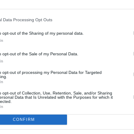
l Data Processing Opt Outs
tru rovinietă! Se fură tot!”
o opt-out of the Sharing of my personal data.
a benzinărie, hoţii sunt plecaţi de multă
In
ă şi le-au fost furate bunurile sunt nevoiţi să
o opt-out of the Sale of my Personal Data.
ne o plângere.
In
 țară acum, pe autostrada Nădlac – Timișoara,
to opt-out of processing my Personal Data for Targeted
ing.
 prima benzinarie Mol, se fură TOT! Incercati
In
i nu aveti de ales, sa faceti cu schimbul de
o opt-out of Collection, Use, Retention, Sale, and/or Sharing
ersonal Data that Is Unrelated with the Purposes for which it
el mai rău este ca atunci cand anunti politia
lected.
In
e ora sau mai mult pentru ca vin de la 100 km
sa depuneți plângere trebuie sa va întoarceți
CONFIRM
nou ca sa va întoarceți pe autostrada. In