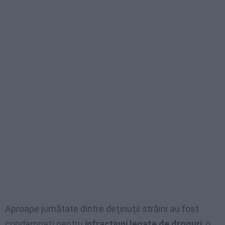
Aproape jumătate dintre deţinuţii străini au fost
condamnaţi pentru
infracţiuni legate de droguri
, o