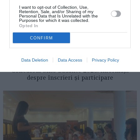
I want to opt-out of Collection, Use,
Retention, Sale, and/or Sharing of my
Personal Data that Is Unrelated with the
Purposes for which it was collected.
Opted In
CONFIRM
ITALIA
Data Deletion
Data Access
Privacy Policy
Concursul Miss Badante 2026: informații
despre înscrieri și participare