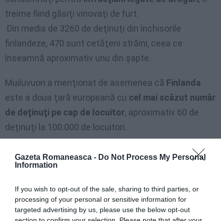
treime fiind găsiţi vinovaţi de furt.
Din media de 3260 de deţinuţi din închisorile
finlandeze, 470 sunt cetăţeni străini, ceea ce
înseamnă aproximativ unu din şapte.
Muiluvuori a menţionat de asemenea că
Finlanda
este a doua ţară europeană cu
cel mai scăzut număr
de deţinuţi pe cap de locuitor
, aproximativ 60 de
deţinuţi la 100.000 de locuitori.
În Islanda sunt 40, în timp ce în Rusia sunt 621 la
Gazeta Romaneasca -
Do Not Process My Personal
Information
100.000 de locuitori. Cea mai crescută rată de
încarcerări este în SUA: 743 de deţinuţi la 100.000 de
If you wish to opt-out of the sale, sharing to third parties, or
locuitori. (Agerpres)
processing of your personal or sensitive information for
targeted advertising by us, please use the below opt-out
Citeşte şi:
section to confirm your selection. Please note that after your