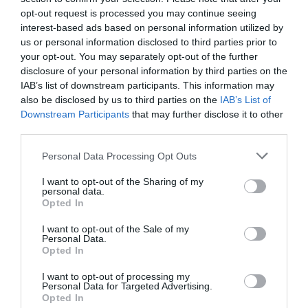
opt-out request is processed you may continue seeing
interest-based ads based on personal information utilized by
us or personal information disclosed to third parties prior to
your opt-out. You may separately opt-out of the further
disclosure of your personal information by third parties on the
IAB’s list of downstream participants. This information may
Articolul anterior
See
also be disclosed by us to third parties on the
IAB’s List of
Mihai Eminescu, omagiat în Parlamentul
more
Downstream Participants
that may further disclose it to other
European
third parties.
Următorul articol
Personal Data Processing Opt Outs
Comentarii rasiste după arestarea unei
românce acuzată de furt: “Nu am cunoscut
I want to opt-out of the Sharing of my
niciun român bun”
personal data.
Opted In
I want to opt-out of the Sale of my
Personal Data.
AȚI PUTEA DORI DE
Opted In
ASEMENEA
I want to opt-out of processing my
Personal Data for Targeted Advertising.
Opted In