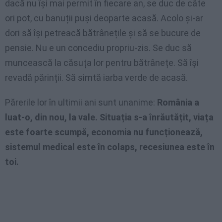
dacă nu își mai permit în fiecare an, se duc de câte
ori pot, cu banuții puși deoparte acasă. Acolo și-ar
dori să își petreacă bătrânețile și să se bucure de
pensie. Nu e un concediu propriu-zis. Se duc să
muncească la căsuța lor pentru bătrânețe. Să își
revadă părinții. Să simtă iarba verde de acasă.
Părerile lor în ultimii ani sunt unanime:
România a
luat-o, din nou, la vale. Situația s-a înrăutățit, viața
este foarte scumpă, economia nu funcționează,
sistemul medical este în colaps, recesiunea este în
toi.