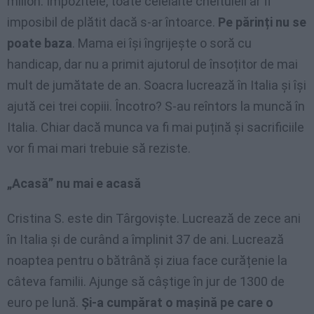
milion. Impozitele, toate celelalte cheltuieli ar fi
imposibil de plătit dacă s-ar întoarce.
Pe părinți nu se
poate baza
. Mama ei își îngrijește o soră cu
handicap, dar nu a primit ajutorul de însoțitor de mai
mult de jumătate de an. Soacra lucrează în Italia și își
ajută cei trei copiii. Încotro? S-au reîntors la muncă în
Italia. Chiar dacă munca va fi mai puțină și sacrificiile
vor fi mai mari trebuie să reziste.
„Acasă” nu mai e acasă
Cristina S. este din Târgoviște. Lucrează de zece ani
în Italia și de curând a împlinit 37 de ani. Lucrează
noaptea pentru o bătrână și ziua face curățenie la
câteva familii. Ajunge să câștige în jur de 1300 de
euro pe lună.
Și-a cumpărat o mașină pe care o