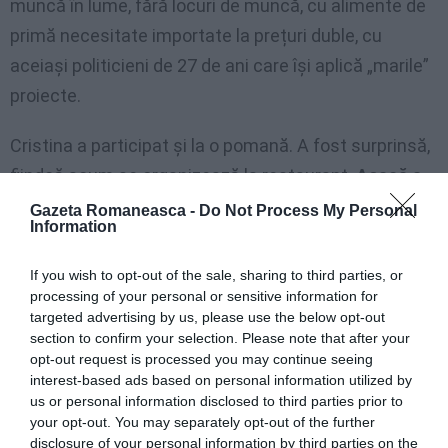
muncă în lume, fără locuri de muncă, cu alimente de
primă necesitate importate la prețuri duble, cu
aceiași politicieni de 27 de ani care își aplică „marile”
proiecte.
Cristina a participat și la o pomană. A fost surprinsă,
fiindcă acum se organizează la restaurant.
Acasă a
început să nu mai fie acasă.
A început să se simtă
Gazeta Romaneasca -
Do Not Process My Personal
Information
străină și neînțeleasă. Poate că e o schimbare
neașteptată care a ajutat-o să se integreze perfect
If you wish to opt-out of the sale, sharing to third parties, or
într-o altă societate.
processing of your personal or sensitive information for
targeted advertising by us, please use the below opt-out
section to confirm your selection. Please note that after your
Casă în Sicilia
opt-out request is processed you may continue seeing
interest-based ads based on personal information utilized by
Geanina D. lucrează în Italia de 9 ani împreună cu
us or personal information disclosed to third parties prior to
your opt-out. You may separately opt-out of the further
soțul ei. El lucrează într-o croitorie cu contract de
disclosure of your personal information by third parties on the