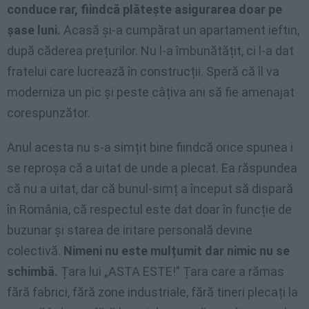
conduce rar, fiindcă plătește asigurarea doar pe
șase luni.
Acasă și-a cumpărat un apartament ieftin,
după căderea prețurilor. Nu l-a îmbunătățit, ci l-a dat
fratelui care lucrează în construcții. Speră că îl va
moderniza un pic și peste câțiva ani să fie amenajat
corespunzător.
Anul acesta nu s-a simțit bine fiindcă orice spunea i
se reproșa că a uitat de unde a plecat. Ea răspundea
că nu a uitat, dar că bunul-simț a început să dispară
în România, că respectul este dat doar în funcție de
buzunar și starea de iritare personală devine
colectivă.
Nimeni nu este mulțumit dar nimic nu se
schimbă.
Țara lui „ASTA ESTE!” Țara care a rămas
fără fabrici, fără zone industriale, fără tineri plecați la