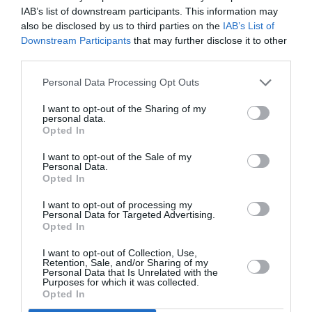
muncă. Ea ca baby-sitter sau la ore. Au doi copiii
IAB’s list of downstream participants. This information may
micuți și vor să își cumpere o casă. S-au gândit că în
also be disclosed by us to third parties on the
IAB’s List of
Downstream Participants
that may further disclose it to other
România e mai ieftin, dar au pus în balanță faptul că
third parties.
vor să mai stea în Italia și nu are nici un sens să
Personal Data Processing Opt Outs
investească acolo din moment ce locuiesc aici,
plătesc chirie și au copiii de crescut și purtat la
I want to opt-out of the Sharing of my
personal data.
școală.
Opted In
I want to opt-out of the Sale of my
O casă la periferie sau la țară costă în Sicilia până în
Personal Data.
Opted In
50.000 de euro, cu puțin teren. Măcar dacă vor face
I want to opt-out of processing my
un credit vor plăti rata la bancă și nu vor mai plăti
Personal Data for Targeted Advertising.
Opted In
chiria. Va fi greu fiindcă aici nu au nici un alt ajutor,
familia fiind în România. Dar
peste ani daca vor dori
I want to opt-out of Collection, Use,
Retention, Sale, and/or Sharing of my
să se reîntoarcă vor vinde casa și își vor lua în
Personal Data that Is Unrelated with the
Purposes for which it was collected.
România.
Opted In