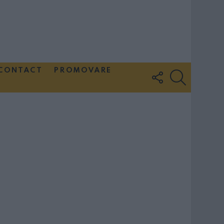
CONTACT
PROMOVARE
FOLLOW
SEARCH
US
Couple Photoshoot Paris