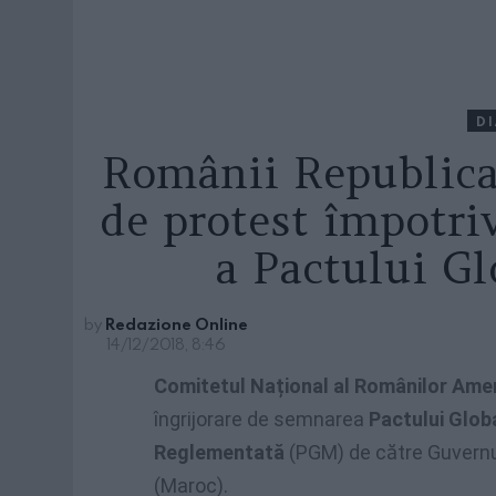
D
Românii Republica
de protest împotr
a Pactului Gl
by
Redazione Online
14/12/2018, 8:46
Comitetul Național al Românilor Amer
îngrijorare de semnarea
Pactului Glob
Reglementată
(PGM) de către Guvernul
(Maroc).