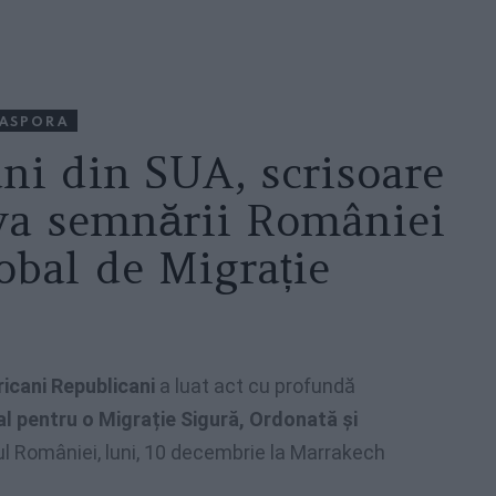
IASPORA
ni din SUA, scrisoare
iva semnării României
obal de Migrație
icani Republicani
a luat act cu profundă
al pentru o Migrație Sigură, Ordonată și
 României, luni, 10 decembrie la Marrakech