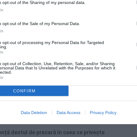
o opt-out of the Sharing of my personal data.
In
ei masive și schimbarea semnificativă a
ate avea loc prin pacte
pentru care
o opt-out of the Sale of my Personal Data.
numai prin informarea onestă și consultarea
In
to opt-out of processing my Personal Data for Targeted
ing.
In
u Migrație propune
limitarea dreptului la
o opt-out of Collection, Use, Retention, Sale, and/or Sharing
nilor români
(obiectivele 16 și 17 din Pact).
ersonal Data that Is Unrelated with the Purposes for which it
lected.
 dreptul la exprimare și libertatea prin
In
CONFIRM
e implice în măsuri care
să ajute cetățenii
 ei acasă,
iar nu să faciliteze strămutarea
Data Deletion
Data Access
Privacy Policy
ență destul de precară în ceea ce privește