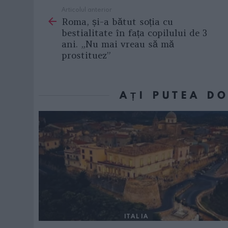
Articolul anterior
See
Roma, și-a bătut soția cu
more
bestialitate în fața copilului de 3
ani. „Nu mai vreau să mă
prostituez”
AȚI PUTEA D
ITALIA