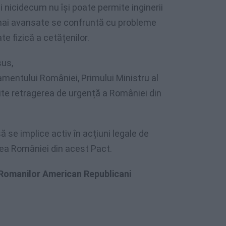
i nicidecum nu își poate permite inginerii
 mai avansate se confruntă cu probleme
e fizică a cetățenilor.
sus,
amentului României, Primului Ministru al
tuite retragerea de urgență a României din
ă se implice activ în acțiuni legale de
irea României din acest Pact.
 Romanilor American Republicani