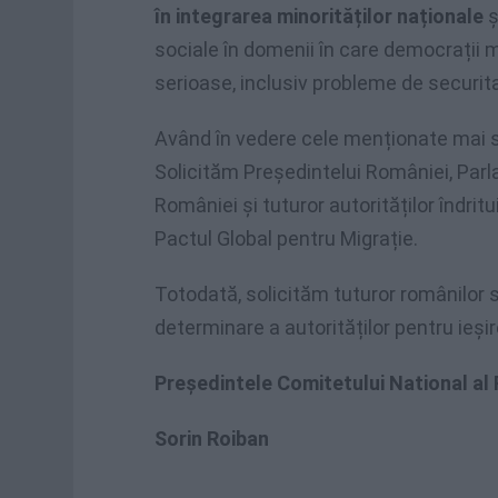
în integrarea minorităților naționale
ș
sociale în domenii în care democrații
serioase, inclusiv probleme de securitat
Având în vedere cele menționate mai 
Solicităm Președintelui României, Parl
României și tuturor autorităților îndri
Pactul Global pentru Migrație.
Totodată, solicităm tuturor românilor s
determinare a autorităților pentru ieș
Președintele Comitetului National al
Sorin Roiban