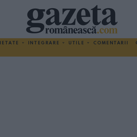
IETATE
INTEGRARE
UTILE
COMENTARII