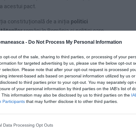
a acestui pact.
ția constituțională de a iniția
politici
tățenilor
români în România și politici care
ățenilor români plecați din cauza condițiilor
omaneasca -
Do Not Process My Personal Information
 române nu fac sau fac extrem de prost;
to opt-out of the sale, sharing to third parties, or processing of your per
tățenii români nu se găsesc.
formation for targeted advertising by us, please use the below opt-out s
r selection. Please note that after your opt-out request is processed y
zintă poporul român atunci când aderă la
eing interest-based ads based on personal information utilized by us or
țenilor români din România
și migrația
disclosed to third parties prior to your opt-out. You may separately opt-
losure of your personal information by third parties on the IAB’s list of
. This information may also be disclosed by us to third parties on the
IA
Participants
that may further disclose it to other third parties.
Pactul Global pentru migrație
încalcă
 incompatibile cu Constituția României și au
eme sociale, economice și culturale cărora
l Data Processing Opt Outs
 facă față.