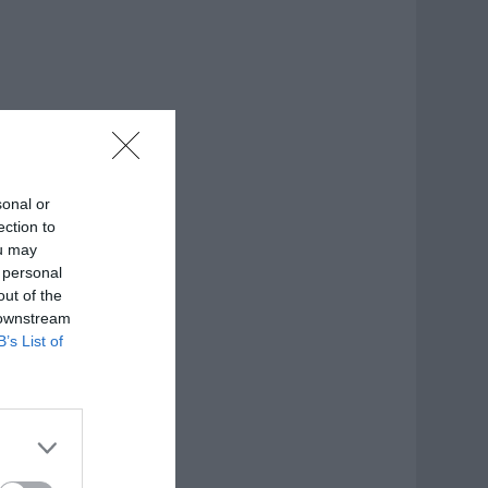
sonal or
ection to
ou may
 personal
out of the
 downstream
B’s List of