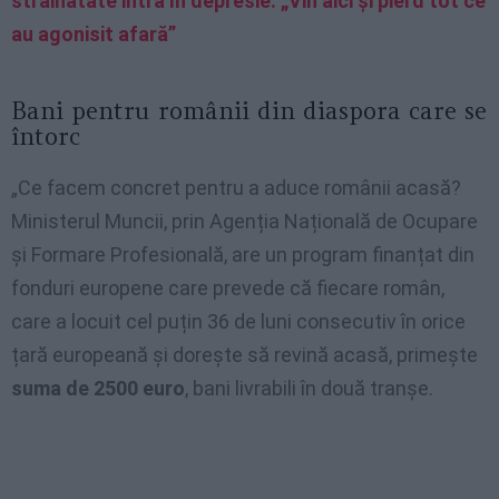
străinătate intră în depresie: „Vin aici și pierd tot ce
au agonisit afară”
Bani pentru românii din diaspora care se
întorc
„Ce facem concret pentru a aduce românii acasă?
Ministerul Muncii, prin Agenția Națională de Ocupare
și Formare Profesională, are un program finanțat din
fonduri europene care prevede că fiecare român,
care a locuit cel puțin 36 de luni consecutiv în orice
țară europeană și dorește să revină acasă, primește
suma de 2500 euro
, bani livrabili în două tranșe.