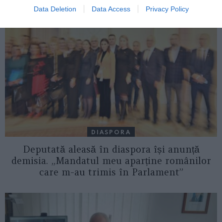
ASEMENEA
Data Deletion
Data Access
Privacy Policy
DIASPORA
Deputată aleasă în diaspora își anunță
demisia. „Mandatul meu aparține românilor
care m-au trimis în Parlament”