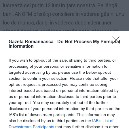
lucrează cel puțin 12 luni în țara noastră. Pe lângă
bani, ANOFM oferă și consiliere în vederea găsirii unui
loc de muncă, dar și în vederea deschiderii unei
afaceri dacă un cetățean român este interesat de
acest lucru”, a spus Cristian Vasilcoiu, citat de
Gazeta Romaneasca -
Do Not Process My Personal
Information
Bugetul.ro
.
If you wish to opt-out of the sale, sharing to third parties, or
processing of your personal or sensitive information for
Trebuie să dovedești că ai stat 36 de luni
targeted advertising by us, please use the below opt-out
afară
section to confirm your selection. Please note that after your
opt-out request is processed you may continue seeing
„În 30 de zile de la revenirea în țară, cetățeanul poate
interest-based ads based on personal information utilized by
merge la Agenția Județeană de Ocupare și Formare
us or personal information disclosed to third parties prior to
your opt-out. You may separately opt-out of the further
Profesională și poate depune o cerere în sensul că
disclosure of your personal information by third parties on the
trebuie să fii interesat că vrei să te angajezi. De
IAB’s list of downstream participants. This information may
also be disclosed by us to third parties on the
IAB’s List of
asemenea, trebuie să faci dovada că ai locuit 36 de
Downstream Participants
that may further disclose it to other