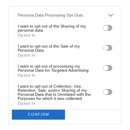
luni, consecutiv, în orice țară europeană”, a adăugat
third parties.
Cristian Vasilcoiu.
Personal Data Processing Opt Outs
>>>
După casele de 1 euro, vin casele de 1 leu:
I want to opt-out of the Sharing of my
„Pentru românii din diaspora care se întorc”
personal data.
Opted In
ROMANI IN DIASPORA
I want to opt-out of the Sale of my
Personal Data.
Opted In
Articolul anterior
See
Inflația zdrobește Italia, rata la credite a
more
I want to opt-out of processing my
crescut cu 44%, prețuri absurde la
Personal Data for Targeted Advertising.
combustibili și alimente
Opted In
Următorul articol
I want to opt-out of Collection, Use,
Consulate itinerante la Reggio Calabria și
Retention, Sale, and/or Sharing of my
Personal Data that Is Unrelated with the
Cosenza, vor fi efectuate următoarele
Purposes for which it was collected.
servicii consulare
Opted In
CONFIRM
AȚI PUTEA DORI DE