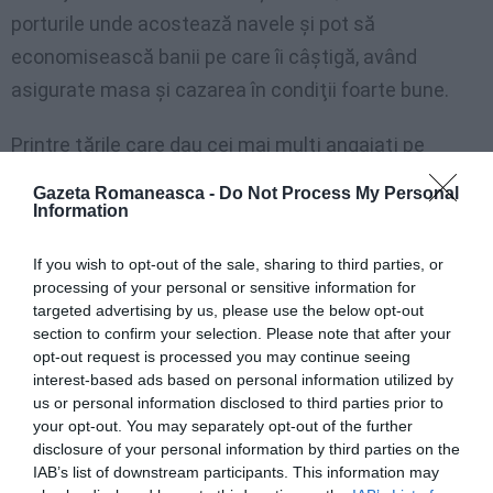
porturile unde acostează navele şi pot să
economisească banii pe care îi câştigă, având
asigurate masa şi cazarea în condiţii foarte bune.
Printre ţările care dau cei mai mulţi angajaţi pe
navele de croazieră se numără şi Filipine, Nepal,
Gazeta Romaneasca -
Do Not Process My Personal
Serbia, Portugalia, Thailanda, Costa Rica şi Bulgaria”,
Information
a mai spus Demetriade.
If you wish to opt-out of the sale, sharing to third parties, or
processing of your personal or sensitive information for
Potrivit reprezentanţilor Perfect Tour, croazierele
targeted advertising by us, please use the below opt-out
sunt produsul turistic cu cea mai mare rată de
section to confirm your selection. Please note that after your
opt-out request is processed you may continue seeing
creştere în ultimii trei ani, urcând rapid în preferinţele
interest-based ads based on personal information utilized by
de vacanţă ale românilor.
us or personal information disclosed to third parties prior to
your opt-out. You may separately opt-out of the further
disclosure of your personal information by third parties on the
Viaţa pe mări şi oceane
IAB’s list of downstream participants. This information may