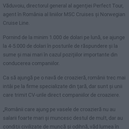
Văduvoiu, directorul general al agenţiei Perfect Tour,
agent în România al liniilor MSC Cruises şi Norwegian
Cruise Line.
Pornind de la minim 1.000 de dolari pe lună, se ajunge
la 4-5.000 de dolari în posturile de răspundere şi la
sume şi mai mari în cazul poziţiilor importante din
conducerea companiilor.
Ca să ajungă pe o navă de croazieră, românii trec mai
intâi pe la firme specializate din ţară, dar sunt şi unii
care trimit CV-urile direct companiilor de croaziere.
„Românii care ajung pe vasele de croazieră nu au
salarii foarte mari şi muncesc destul de mult, dar au
condiţii civilizate de muncă şi odihnă, văd lumea în