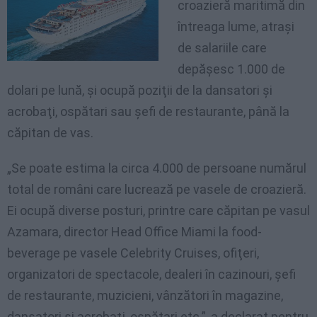
croazieră maritimă din
întreaga lume, atraşi
de salariile care
depăşesc 1.000 de
dolari pe lună, şi ocupă poziţii de la dansatori şi
acrobaţi, ospătari sau şefi de restaurante, până la
căpitan de vas.
„Se poate estima la circa 4.000 de persoane numărul
total de români care lucrează pe vasele de croazieră.
Ei ocupă diverse posturi, printre care căpitan pe vasul
Azamara, director Head Office Miami la food-
beverage pe vasele Celebrity Cruises, ofiţeri,
organizatori de spectacole, dealeri în cazinouri, şefi
de restaurante, muzicieni, vânzători în magazine,
dansatori şi acrobaţi, ospătari etc.”, a declarat pentru