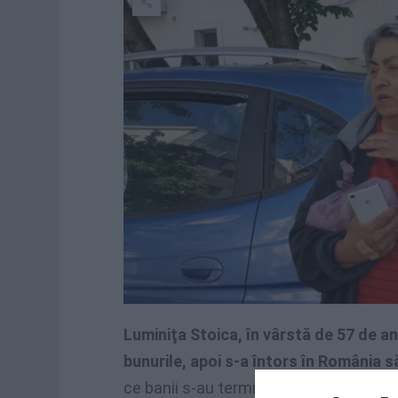
Luminiţa Stoica, în vârstă de 57 de ani
bunurile, apoi s-a întors în România să
ce banii s-au terminat au început şi pr