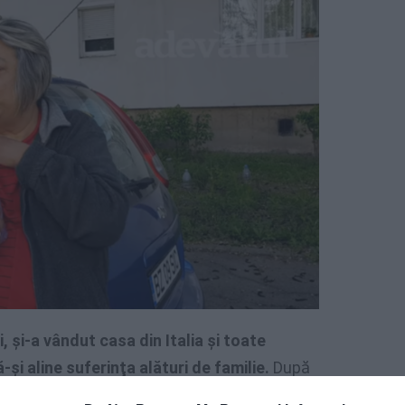
, şi-a vândut casa din Italia şi toate
-şi aline suferinţa alături de familie.
După
oblemele văduvei care, susţine ea, a fost