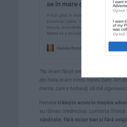
I want 
Advertis
Opted 
I want t
of my P
was col
Opted 
”Nu le-am făcut nimic. Ei au vrut să mă
din Italia le-am trimis mereu bani. Am d
mama, care e bolnavă, să mă izgoneasc
Femeia
trăieşte acum în maşina adusă 
au rămas credincioşi. Luminiţa Stoica 
sănătate, fără niciun ban şi fără asi