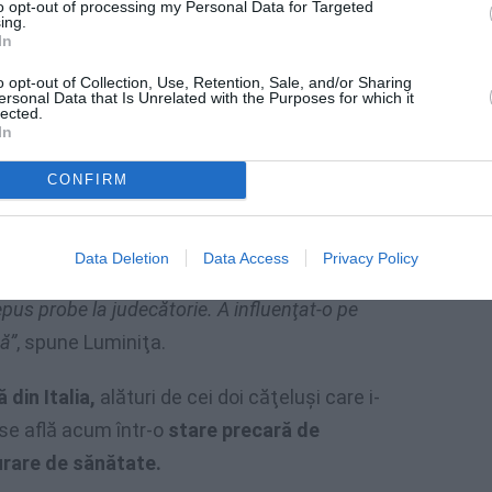
to opt-out of processing my Personal Data for Targeted
ing.
In
o opt-out of Collection, Use, Retention, Sale, and/or Sharing
ersonal Data that Is Unrelated with the Purposes for which it
lected.
In
CONFIRM
Data Deletion
Data Access
Privacy Policy
 dea afară pentru că nu le-am mai dat bani. Eu
epus probe la judecătorie. A influenţat-o pe
ă”
, spune Luminiţa.
din Italia,
alături de cei doi căţeluşi care i-
se află acum într-o
stare precară de
gurare de sănătate.