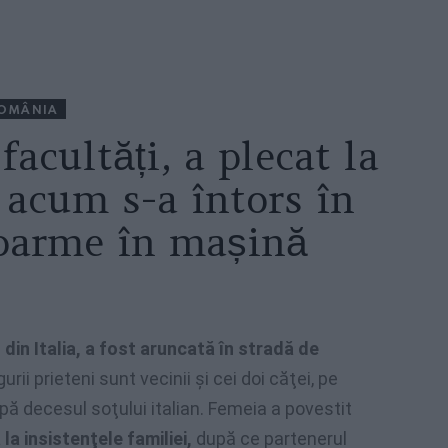
OMÂNIA
facultăți, a plecat la
 acum s-a întors în
oarme în mașină
din Italia, a fost aruncată în stradă de
gurii prieteni sunt vecinii şi cei doi căţei, pe
ă decesul soţului italian. Femeia a povestit
la insistenţele familiei,
după ce partenerul