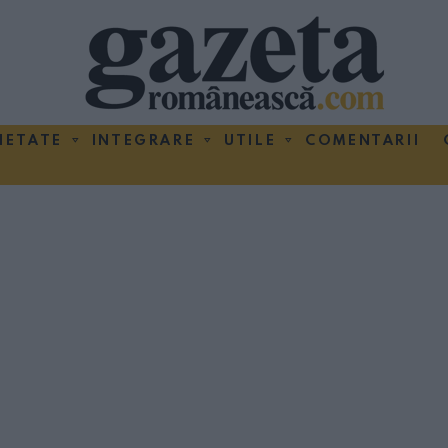
IETATE
INTEGRARE
UTILE
COMENTARII