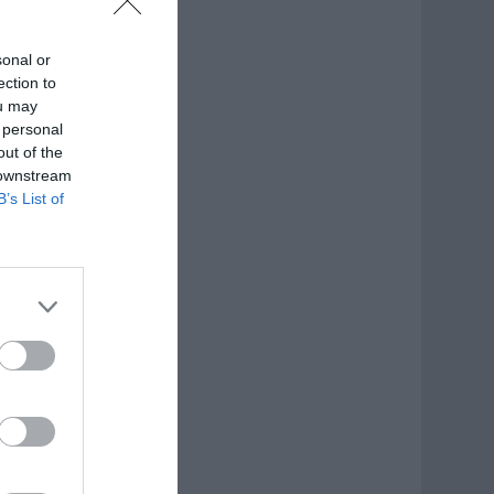
sonal or
ection to
ou may
 personal
out of the
 downstream
B’s List of