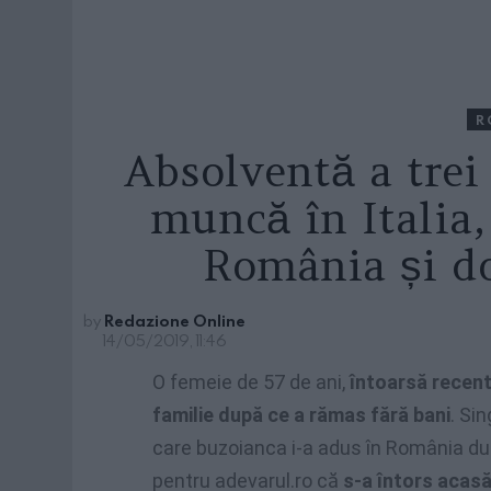
R
Absolventă a trei 
muncă în Italia,
România și d
by
Redazione Online
14/05/2019, 11:46
O femeie de 57 de ani,
întoarsă recent 
familie după ce a rămas fără bani
. Sin
care buzoianca i-a adus în România dup
pentru adevarul.ro că
s-a întors acasă 