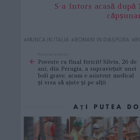
S-a întors acasă după 1
căpșuna
MUNCA IN ITALIA
ROMANI IN DIASPORA
R
Articolul anterior
See
Poveste cu final fericit! Silviu, 26 de
more
ani, din Perugia, a supraviețuit unei
boli grave, acum e asistent medical
și vrea să ajute și pe alții
AȚI PUTEA D