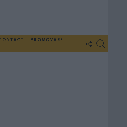
CONTACT
PROMOVARE
FOLLOW
SEARCH
US
Couple Photoshoot Paris