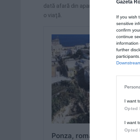
Gazeta R
dată afară din apartament de fratele e
o viaţă.
If you wish 
sensitive in
confirm you
continue se
information 
further disc
participants
Downstream 
Persona
I want t
Opted 
I want t
Opted 