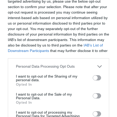
targeted advertising by us, please use the below opt-out
Mondial, la care a fost ataşat un dispozitiv mecanic
section to confirm your selection. Please note that after your
artizanal pentru declanşare. Dacă obozul ar fi
opt-out request is processed you may continue seeing
interest-based ads based on personal information utilized by
explodat, amfiteatrul ar fi fost spulberat, spun
us or personal information disclosed to third parties prior to
anchetatorii aflaţi la Universitatea „Al. I. Cuza”.
your opt-out. You may separately opt-out of the further
disclosure of your personal information by third parties on the
IAB’s list of downstream participants. This information may
De asemenea, bărbatul ar fi avut într-o geantă un
also be disclosed by us to third parties on the
IAB’s List of
bidon de cinci litri cu benzină, iar în altă geantă ar fi
Downstream Participants
that may further disclose it to other
third parties.
fost găsite trei sticle de 2,5 litri fiecare, pline cu
benzină.
Personal Data Processing Opt Outs
I want to opt-out of the Sharing of my
Ponta: Nu s-a întâmplat nimic grav
personal data.
Opted In
Concluzia premierului Victor Ponta, la două ore de la
I want to opt-out of the Sale of my
Personal Data.
incident, a fost aceea că “nu s-a întâmplat nimic
Opted In
foarte rău”. „Înţeleg că nu s-a întâmplat nimic foarte
I want to opt-out of processing my
rău. Asemenea momente probabil că sunt greu de
Personal Data for Targeted Advertising.