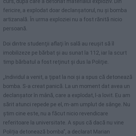
curs, după care a detonat materialul exploziv. Din
fericire, a explodat doar declanșatorul, nu și bomba
artizanală. În urma exploziei nu a fost rănită nicio
persoană.
Doi dintre studenţii aflaţi în sală au reuşit să îl
imobilizeze pe bărbat şi au sunat la 112, iar la scurt
timp bărbatul a fost reţinut şi dus la Poliţie.
„Individul a venit, a ţipat la noi şi a spus că detonează
bomba. S-a creat panică. La un moment dat avea un
declanşator în mână, care a explodat, l-a lovit. Eu am
sărit atunci repede pe el, m-am umplut de sânge. Nu
știm cine este, nu a făcut nicio revendicare
referitoare la universitate. A spus că dacă nu vine
Poliția detonează bomba”, a declarat Marian