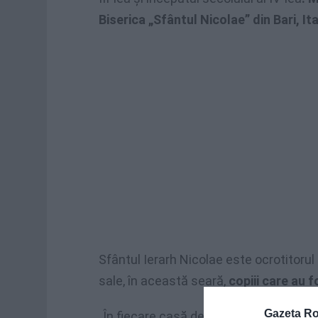
Biserica „Sfântul Nicolae” din Bari, Ita
Sfântul Ierarh Nicolae este ocrotitorul c
sale, în această seară,
copiii care au 
Gazeta R
„În fiecare casă de creştin, nu numai la