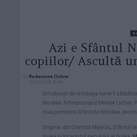
R
Azi e Sfântul N
copiilor/ Ascultă u
by
Redazione Online
06/12/2011, 8:46
Ortodocşii din întreaga lume îl sărbăto
Nicolae, Arhiepiscopul Mirelor Lichiei.
ziua pomenirii Sfântului Nicolae, onom
Originar din Orientul Mijlociu, Sfântul Ie
III-lea şi începutul secolului al IV-lea
. 