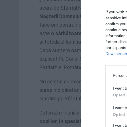
seara de Sfântul Nicolae
vine ca o bun
If you wish 
Naşterii Domnului
. Este de fapt o pre
sensitive in
confirm you
face om pentru noi şi pentru a noastr
continue se
este
o sărbătoare a bunătăţii, a gener
information 
şi totodată lumina aceasta a Sfântulu
further disc
participants
Dacă suntem oameni ai darului atunci S
Downstream 
explicat Pr. Cons. Nicolae Dascălu, dir
Patriarhiei Române pentru TRINITAS T
Persona
Nu se ştie cu exactitate anul în care S
I want t
surse indicând anul 340, altele 350. Se 
Opted 
cinstim pe Sfântul Nicolae, 6 decembri
I want t
Datorită minunilor pe care le-a făcut, 
Opted 
copiilor, în special al celor săraci, dar 
I want 