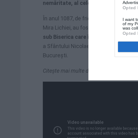
nemăritate, al celor acuzaţi pe nedre
Advertis
Opted 
În anul 1087, de frica expansiunii mu
I want t
of my P
Mira Lichiei, au fost transferate la
Bari
was col
Opted 
sub Biserica care îi este dedicată în a
a Sfântului Nicolae se află în ţara noa
Bucureşti.
Citeşte mai multe despre
Viaţa
Sfântului