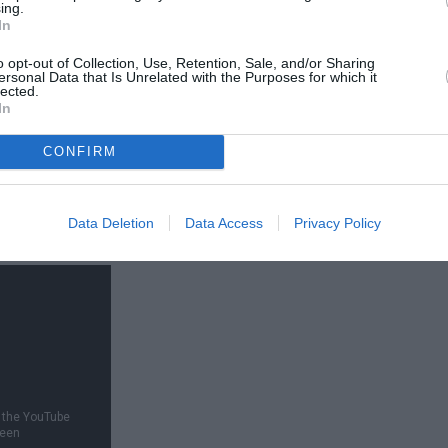
pt
.
ing.
In
sulmane, moaştele sale, care rămăseseră în
o opt-out of Collection, Use, Retention, Sale, and/or Sharing
ersonal Data that Is Unrelated with the Purposes for which it
, în Italia, unde sunt păstrate într-o criptă
lected.
In
cest oraş italian
. O parte din mâna dreaptă
stră la Biserica „Sf. Gheorghe“ Nou din
CONFIRM
Data Deletion
Data Access
Privacy Policy
 Nicolae pe Basilica.ro