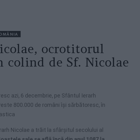
OMÂNIA
icolae, ocrotitorul
n colind de Sf. Nicolae
resc azi, 6 decembrie, pe Sfântul Ierarh
 Peste 800.000 de români îşi sărbătoresc, în
astica
rarh Nicolae a trăit la sfârşitul secolului al
Moaştele sale se află încă din anul 1087 la