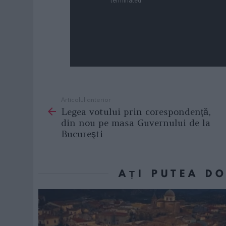
Articolul anterior
See
Legea votului prin corespondenţă,
more
din nou pe masa Guvernului de la
Bucureşti
AȚI PUTEA D