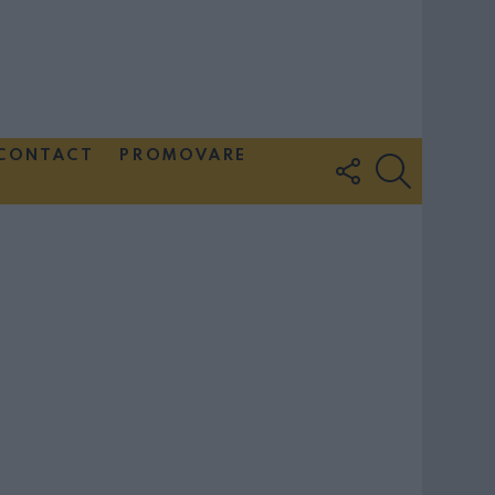
CONTACT
PROMOVARE
FOLLOW
SEARCH
US
Couple Photoshoot Paris