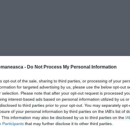
omaneasca -
Do Not Process My Personal Information
vacuări ale populaţiei. Asta pentru că digul
 după inundaţiile din urmă cu doi ani, nu a
to opt-out of the sale, sharing to third parties, or processing of your per
formation for targeted advertising by us, please use the below opt-out s
r selection. Please note that after your opt-out request is processed y
eing interest-based ads based on personal information utilized by us or
disclosed to third parties prior to your opt-out. You may separately opt-
losure of your personal information by third parties on the IAB’s list of
. This information may also be disclosed by us to third parties on the
IA
e Terca şi Ploştina a fost distrusă, iar în
Participants
that may further disclose it to other third parties.
tonal. Avem diguri de protecţie pe pârâul