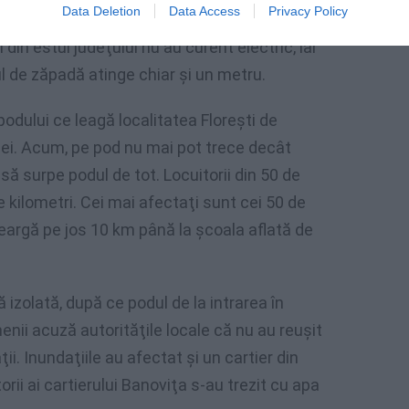
Data Deletion
Data Access
Privacy Policy
uă zile au rupt două poduri şi au inundat mai
din estul judeţului nu au curent electric, iar
ul de zăpadă atinge chiar şi un metru.
odului ce leagă localitatea Floreşti de
i. Acum, pe pod nu mai pot trece decât
să surpe podul de tot. Locuitorii din 50 de
 kilometri. Cei mai afectaţi sunt cei 50 de
 meargă pe jos 10 km până la şcoala aflată de
 izolată, după ce podul de la intrarea în
menii acuză autorităţile locale că nu au reuşit
i. Inundaţiile au afectat şi un cartier din
rii ai cartierului Banoviţa s-au trezit cu apa