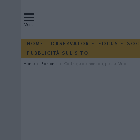
Menu
HOME
OBSERVATOR
FOCUS
SOC
PUBBLICITÀ SUL SITO
You are here:
Home
România
Cod roşu de inundaţii, pe Jiu. Mii de oameni izolaţi şi case luate de ape