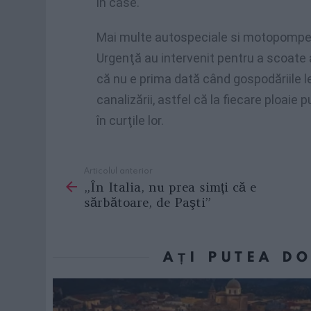
în case.
Mai multe autospeciale si motopompe a
Urgenţă au intervenit pentru a scoate a
că nu e prima dată când gospodăriile l
canalizării, astfel că la fiecare ploaie 
în curţile lor.
Articolul anterior
See
„În Italia, nu prea simţi că e
more
sărbătoare, de Paşti”
AȚI PUTEA D