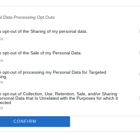
 picioare de punţi pietonale distruse.
entralizăm pagubele şi transmitem situaţia
l Data Processing Opt Outs
enţă Buzău. Dacă ploile se opresc am putea
o opt-out of the Sharing of my personal data.
 nu, Dumnezeu ştie”, a declarat primarul
In
o opt-out of the Sale of my Personal Data.
antitatea de precipitaţii înregistrată este
In
22 de litri pe metrul pătrat de precipitaţii, la
to opt-out of processing my Personal Data for Targeted
ing.
t, iar la Bisoca 30,8 litri pe metrul pătrat.
In
, pe pârâul Slănic s-a depăşit cota de
o opt-out of Collection, Use, Retention, Sale, and/or Sharing
ţia hidrometrică de la Varlaam-Bâsca Mică s-
ersonal Data that Is Unrelated with the Purposes for which it
lected.
etri.
In
CONFIRM
igoare, de asemenea, o avertizare de inundaţii