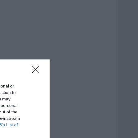
sonal or
ection to
ou may
 personal
out of the
 downstream
B’s List of