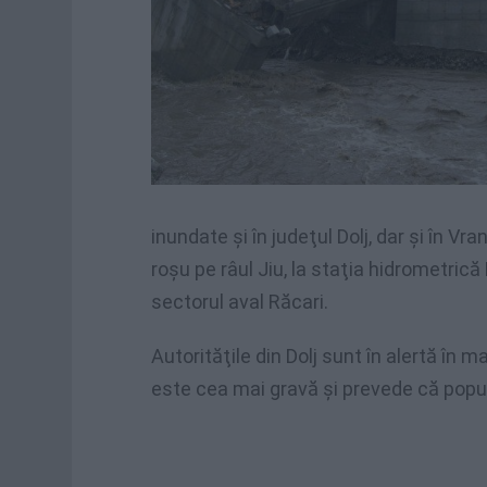
inundate şi în judeţul Dolj, dar şi în V
roşu pe râul Jiu, la staţia hidrometrică 
sectorul aval Răcari.
Autorităţile din Dolj sunt în alertă în 
este cea mai gravă şi prevede că popul