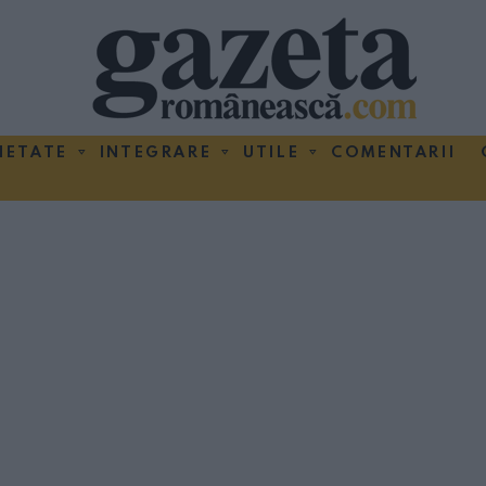
IETATE
INTEGRARE
UTILE
COMENTARII