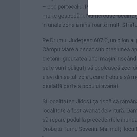
– cod portocaliu. Ploile din ultimele do
multe gospodării. Numeroase localităţi 
în unele zone a nins foarte mult. Strat
Pe Drumul Judeţean 607 C, un pilon al p
Câmpu Mare a cedat sub presiunea ape
pietonii, greutatea unei maşini riscând 
sate sunt obligaţi să ocolească zeci de
elevi din satul izolat, care trebuie să
cealaltă parte a podului avariat.
Şi localitatea Jidostiţa riscă să rămână
localitate a fost avariat de viitură. Oa
să repare podul la precedentele inundaţi
Drobeta Turnu Severin. Mai mulţi locuito