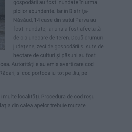
gospodării au fost inundate în urma
ploilor abundente. Iar în Bistriţa-
Năsăud, 14 case din satul Parva au
fost inundate, iar una a fost afectată
de o alunecare de teren. Două drumuri
judeţene, zeci de gospodării şi sute de
hectare de culturi şi păşuni au fost
rancea. Autorităţile au emis avertizare cod
Răcari, şi cod portocaliu tot pe Jiu, pe
mai multe localităţi. Procedura de cod roşu
aţia din calea apelor trebuie mutate.