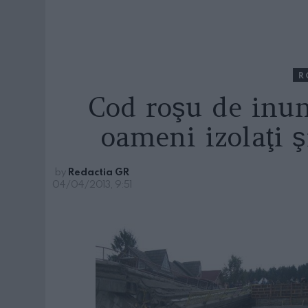
R
Cod roşu de inund
oameni izolaţi ş
by
Redactia GR
04/04/2013, 9:51