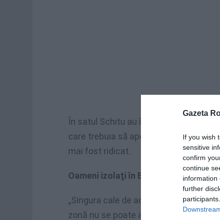
Gazeta R
În satul Schitu au început să se facă e
care trebuia să apere locuitorii satului,
If you wish 
sensitive in
mai fost ridicat.
confirm you
continue se
Oameni izolaţi în Buzău
information 
further disc
participants
„Singura cale de acces către localităţil
Downstream 
zonă nu se poate ajunge nici măcar pie