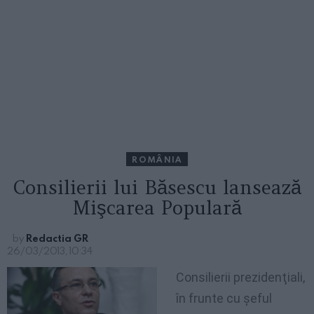
ROMÂNIA
Consilierii lui Băsescu lansează
Mişcarea Populară
by
Redactia GR
26/03/2013, 10:34
Consilierii prezidenţiali,
în frunte cu şeful