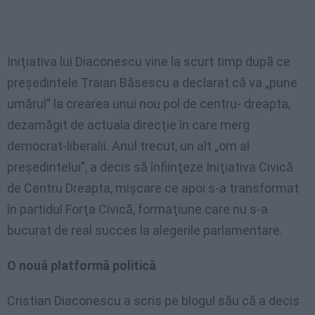
Iniţiativa lui Diaconescu vine la scurt timp după ce
preşedintele Traian Băsescu a declarat că va „pune
umărul” la crearea unui nou pol de centru- dreapta,
dezamăgit de actuala direcţie în care merg
democrat-liberalii. Anul trecut, un alt „om al
preşedintelui”, a decis să înfiinţeze Iniţiativa Civică
de Centru Dreapta, mişcare ce apoi s-a transformat
în partidul Forţa Civică, formaţiune care nu s-a
bucurat de real succes la alegerile parlamentare.
O nouă platformă politică
Cristian Diaconescu a scris pe blogul său că a decis