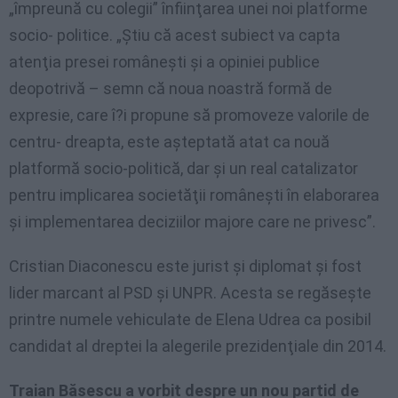
„împreună cu colegii” înfiinţarea unei noi platforme
socio- politice. „Ştiu că acest subiect va capta
atenţia presei româneşti şi a opiniei publice
deopotrivă – semn că noua noastră formă de
expresie, care î?i propune să promoveze valorile de
centru- dreapta, este aşteptată atat ca nouă
platformă socio-politică, dar şi un real catalizator
pentru implicarea societăţii româneşti în elaborarea
şi implementarea deciziilor majore care ne privesc”.
Cristian Diaconescu este jurist şi diplomat şi fost
lider marcant al PSD şi UNPR. Acesta se regăseşte
printre numele vehiculate de Elena Udrea ca posibil
candidat al dreptei la alegerile prezidenţiale din 2014.
Traian Băsescu a vorbit despre un nou partid de