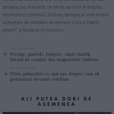
dreapta, ba, mai mult, un fel de apostol al dreptei,
împreună cu domnul Lăzăroiu, desigur, al unei drepte
aşteptate de milioane de oameni. Asta e foarte
jenant”, a declarat Antonescu.
Articolul anterior
See
Periuţe, pantofi, lenjerie, căşti: marfă
more
furată de români din magazinele italiene
Următorul articol
Pilda paharului cu apă sau despre cum să
gestionezi stressul cotidian
AȚI PUTEA DORI DE
ASEMENEA