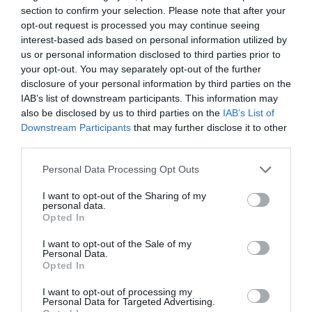
educaţie, instruire, divertisment, servicii ştiinţifice şi
section to confirm your selection. Please note that after your
tehnologice, crearea calculatoarelor, servicii juridice,
opt-out request is processed you may continue seeing
interest-based ads based on personal information utilized by
personale şi sociale.
us or personal information disclosed to third parties prior to
your opt-out. You may separately opt-out of the further
Crin Antonescu: E jenant
disclosure of your personal information by third parties on the
IAB’s list of downstream participants. This information may
Liderul PNL, Crin Antonescu, a declarat, că înfiinţarea
also be disclosed by us to third parties on the
IAB’s List of
Downstream Participants
that may further disclose it to other
Fundaţiei „Mişcarea Populară” de către consilierul
third parties.
prezidenţial Cristian Diaconescu face parte dintr-un
Personal Data Processing Opt Outs
„episod foarte jenant” al lui Traian Băsescu.
I want to opt-out of the Sharing of my
personal data.
„Fapt fără precedent în istoria politică, şi anume
Opted In
acela că nişte consilieri prezidenţiali care continuă
I want to opt-out of the Sale of my
să fie, adică nu au demisionat (…) au biroul şi
Personal Data.
Opted In
lucrează consilieri ai preşedintelui României,
I want to opt-out of processing my
echidistant politic şi întemeiază în acelaşi timp tot
Personal Data for Targeted Advertising.