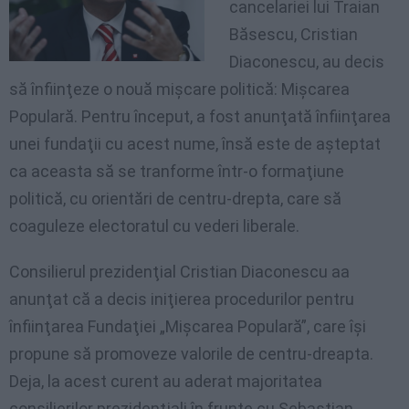
cancelariei lui Traian
Băsescu, Cristian
Diaconescu, au decis
să înfiinţeze o nouă mişcare politică: Mişcarea
Populară. Pentru început, a fost anunţată înfiinţarea
unei fundaţii cu acest nume, însă este de aşteptat
ca aceasta să se tranforme într-o formaţiune
politică, cu orientări de centru-drepta, care să
coaguleze electoratul cu vederi liberale.
Consilierul prezidenţial Cristian Diaconescu aa
anunţat că a decis iniţierea procedurilor pentru
înfiinţarea Fundaţiei „Mişcarea Populară”, care îşi
propune să promoveze valorile de centru-dreapta.
Deja, la acest curent au aderat majoritatea
consilierilor prezidenţiali în frunte cu Sebastian