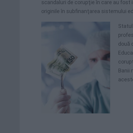
scandaluri de corupţie în care au fost 
originile în subfinanţarea sistemului ed
Statul
profes
două 
Educaţ
corupţ
Banii 
aceste