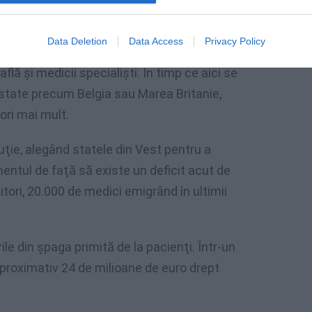
şesc să supravieţuiască din leafă. În timp
 (200 de euro), un coleg cu experienţă
Data Deletion
Data Access
Privacy Policy
i mai mult (1.100 de euro pe lună- media
află şi medicii specialişti. În timp ce aici se
 state precum Belgia sau Marea Britanie,
ori mai mult.
uţie, alegând statele din Vest pentru a
entul de faţă să existe un deficit acut de
tori, 20.000 de medici emigrând în ultimii
ile din şpaga primită de la pacienţi. Într-un
aproximativ 24 de milioane de euro drept