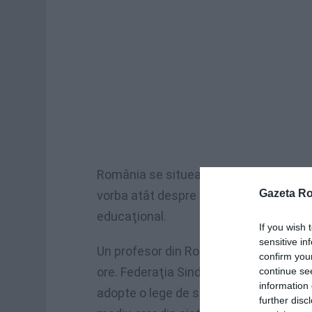
România se situează pe unul dintre ult
Gazeta R
vorba atât despre salarii, cât şi despr
educaţional.
If you wish 
sensitive in
Un profesor din România câştigă pe lu
confirm you
ore. Federaţia Sindicatelor Libere din 
continue se
information 
adopte o lege de salarizare a personalu
further disc