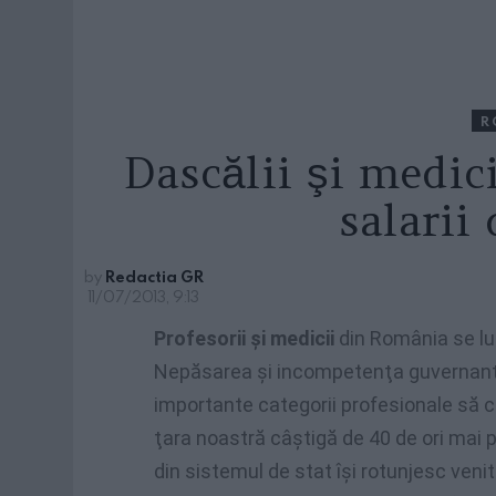
R
Dascălii şi medici
salarii
by
Redactia GR
11/07/2013, 9:13
Profesorii şi medicii
din România se lup
Nepăsarea şi incompetenţa guvernanţil
importante categorii profesionale să câ
ţara noastră câştigă de 40 de ori mai 
din sistemul de stat îşi rotunjesc venit