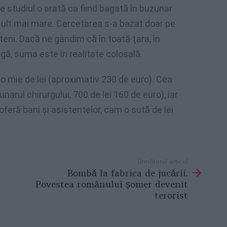
 studiul o arată ca fiind bagată în buzunar
mult mai mare. Cercetarea s-a bazat doar pe
şteni. Dacă ne gândim că în toată ţara, în
agă, suma este în realitate colosală.
t o mie de lei (aproximativ 230 de euro). Cea
rul chirurgului, 700 de lei 160 de euro), iar
oferă bani şi asistentelor, cam o sută de lei
Următorul articol
Bombă la fabrica de jucării.
Povestea românului șomer devenit
terorist