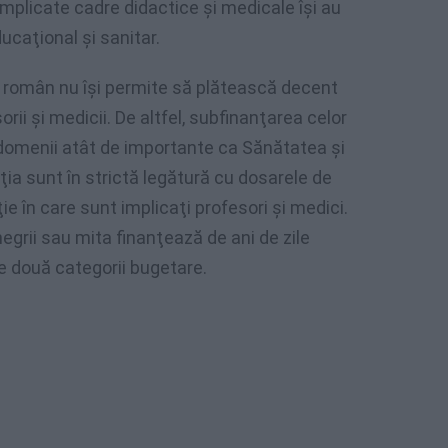
implicate cadre didactice şi medicale îşi au
ucaţional şi sanitar.
 român nu îşi permite să plătească decent
orii şi medicii. De altfel, subfinanţarea celor
domenii atât de importante ca Sănătatea şi
ia sunt în strictă legătură cu dosarele de
ie în care sunt implicaţi profesori şi medici.
negrii sau mita finanţează de ani de zile
 două categorii bugetare.