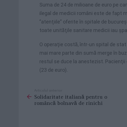
Suma de 24 de milioane de euro pe care
ilegal de medicii români este de fapt 
”atenţiile” oferite în spitale de bucure
toate unităţile sanitare medicii iau şp
O operaţie costă, într-un spital de sta
mai mare parte din sumă merge în buzuna
restul se duce la anestezist. Pacienţii 
(23 de euro).
Articolul anterior
See
Solidaritate italiană pentru o
more
româncă bolnavă de rinichi