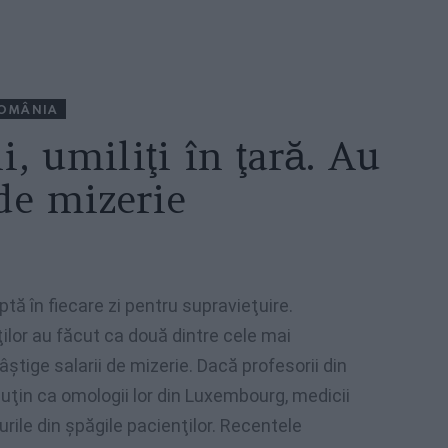
OMÂNIA
i, umiliţi în ţară. Au
 de mizerie
tă în fiecare zi pentru supravieţuire.
or au făcut ca două dintre cele mai
ştige salarii de mizerie. Dacă profesorii din
puţin ca omologii lor din Luxembourg, medicii
urile din şpăgile pacienţilor. Recentele