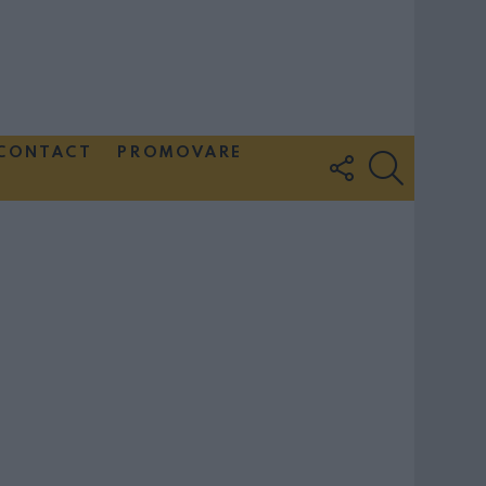
CONTACT
PROMOVARE
FOLLOW
SEARCH
US
Couple Photoshoot Paris