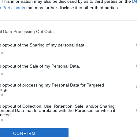
net (2,09 euro), ceea ce înseamnă că un
. This information may also be disclosed by us to third parties on the
IA
Participants
that may further disclose it to other third parties.
ru didactic din Luxemburg în patru ore.
rii de şcoala generală este în Luxemburg,
l Data Processing Opt Outs
rca – 57 de euro, Germania – 54 de euro şi
o opt-out of the Sharing of my personal data.
In
e ora brut (1,59 euro), iar un profesor cu
o opt-out of the Sale of my Personal Data.
ă 14 lei pe oră brut (3,14 euro) şi 9,73 lei
In
FSLI.
to opt-out of processing my Personal Data for Targeted
ing.
l preuniversitar, cu gradul I, peste 15 ani
In
ă mai mult de 1.700 lei pe lună – sub 380
o opt-out of Collection, Use, Retention, Sale, and/or Sharing
ersonal Data that Is Unrelated with the Purposes for which it
lected.
In
CONFIRM