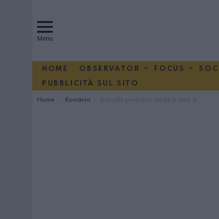
Menu
HOME
OBSERVATOR
FOCUS
SOC
PUBBLICITÀ SUL SITO
You are here:
Home
România
Dascălii şi medicii, umiliţi în ţară. Au salarii de mizerie