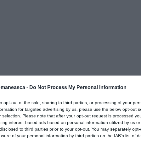
imele locuri în Uniunea Europeană când vine
omaneasca -
Do Not Process My Personal Information
e bugetul alocat de Guvern sectorului
to opt-out of the sale, sharing to third parties, or processing of your per
formation for targeted advertising by us, please use the below opt-out s
nă cât un cadru didactic din Luxemburg în 4
r selection. Please note that after your opt-out request is processed y
Învăţământ (FSLI) a cerut Guvernului să
eing interest-based ads based on personal information utilized by us or
disclosed to third parties prior to your opt-out. You may separately opt-
lui din învăţământ, arătând că salariul
losure of your personal information by third parties on the IAB’s list of