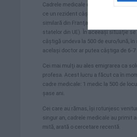
Cadrele medicale din România abia reu
ce un rezident câştigă 9 milioane/lună
similară din Franţa câştigă de cinci or
statelor din UE). În aceeaşi situaţie se 
câştigă undeva la 500 de euro/lună, în
acelaşi doctor ar putea câştiga de 6-7 
Cei mai mulţi au ales emigrarea ca sol
profesa. Acest lucru a făcut ca în mom
cadre medicale: 1 medic la 500 de locui
şase ani.
Cei care au rămas, îşi rotunjesc venitur
singur an, cadrele medicale au primit 
mită, arată o cercetare recentă.