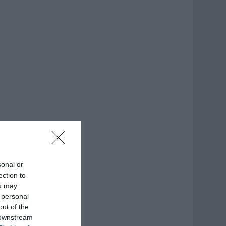
sonal or
ection to
ou may
 personal
out of the
 downstream