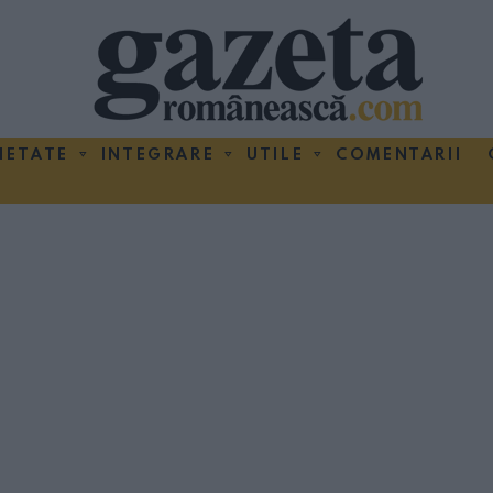
IETATE
INTEGRARE
UTILE
COMENTARII