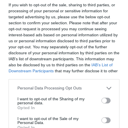
la Schengen.
If you wish to opt-out of the sale, sharing to third parties, or
processing of your personal or sensitive information for
Ministrul de Externe, Titus Corlăţean, a făcut un
targeted advertising by us, please use the below opt-out
section to confirm your selection. Please note that after your
anunţ surprinzător: „România va renunţa la aderarea
opt-out request is processed you may continue seeing
la spaţiul Schengen dacă nu va fi primită la Consiliul
interest-based ads based on personal information utilized by
de Justiţie şi Afaceri Interne (JAI) care va avea loc la
us or personal information disclosed to third parties prior to
your opt-out. You may separately opt-out of the further
Bruxelles, între 7 şi 8 martie“.
disclosure of your personal information by third parties on the
IAB’s list of downstream participants. This information may
„Dacă noi nu vom obţine o decizie corectă, legitimă,
also be disclosed by us to third parties on the
IAB’s List of
Downstream Participants
that may further disclose it to other
înseamnă faptul că acest proces bazat pe nişte
third parties.
criterii de vechime, pe un Tratat European, nu mai
Personal Data Processing Opt Outs
este credibil. Nu mai este credibil, nu mai sunt
interesat să fac parte din acest proces“, a explicat
I want to opt-out of the Sharing of my
personal data.
Corlăţean. „Cum am trăit fără Schengen, putem să
Opted In
trăim în continuare”, a concluzionat ministrul de
I want to opt-out of the Sale of my
Personal Data.
Externe. Declaraţia a atras critici de la Palatul
Opted In