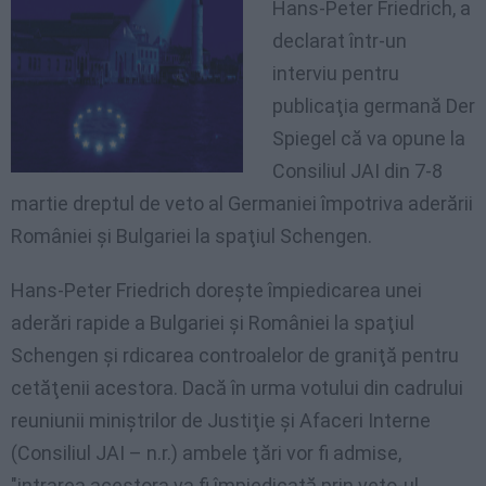
Hans-Peter Friedrich, a
declarat într-un
interviu pentru
publicaţia germană Der
Spiegel că va opune la
Consiliul JAI din 7-8
martie dreptul de veto al Germaniei împotriva aderării
României şi Bulgariei la spaţiul Schengen.
Hans-Peter Friedrich doreşte împiedicarea unei
aderări rapide a Bulgariei şi României la spaţiul
Schengen şi rdicarea controalelor de graniţă pentru
cetăţenii acestora. Dacă în urma votului din cadrului
reuniunii miniştrilor de Justiţie şi Afaceri Interne
(Consiliul JAI – n.r.) ambele ţări vor fi admise,
"intrarea acestora va fi împiedicată prin veto-ul