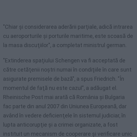
"Chiar şi considerarea aderării parţiale, adică intrarea
cu aeroporturile şi porturile maritime, este scoasă de
la masa discuţiilor", a completat ministrul german.
"Extinderea spaţiului Schengen va fi acceptată de
către cetăţenii noştri numai în condiţiile în care sunt
asigurate premisele de bază", a spus Friedrich. "În
momentul de faţă nu este cazul", a adăugat el.
Rheinische Post mai arată că România şi Bulgaria
fac parte din anul 2007 din Uniunea Europeană, dar
având în vedere deficienţele în sistemul judiciar, în
lupta anticorupţie şi a crimei organizate, a fost
instituit un mecanism de cooperare şi verificare unic