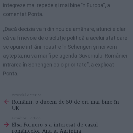
integreze mai repede şi mai bine în Europa“, a
comentat Ponta.
„Dacă decizia va fi din nou de amânare, atunci e clar
că va fi nevoie de o soluţie politică a acelui stat care
se opune intrării noastre în Schengen şi noi vom
aştepta, nu va mai fi pe agenda Guvernului României
intrarea în Schengen ca o prioritate“, a explicat
Ponta.
Articolul anterior
See
Românii: o ducem de 50 de ori mai bine în
more
UK
Următorul articol
Elsa Fornero s-a interesat de cazul
româncelor Ana şi Agripina