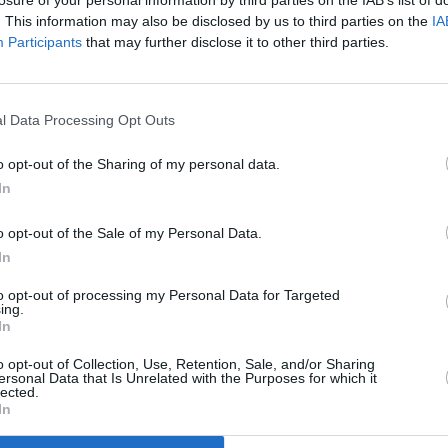
losure of your personal information by third parties on the IAB’s list of
. This information may also be disclosed by us to third parties on the
IA
Participants
that may further disclose it to other third parties.
l Data Processing Opt Outs
costă, în fiecare lună întreţinerea unui
cei 2.400 de lei alocaţi pentru fiecare
o opt-out of the Sharing of my personal data.
te reprezintă cheltuieli cu personalul,
In
o opt-out of the Sale of my Personal Data.
In
nitenciarelor pe 2013 este de 900 de
to opt-out of processing my Personal Data for Targeted
milioane sunt din veniturile proprii ale
ing.
In
lioane de lei sunt bani de la bugetul de stat.
o opt-out of Collection, Use, Retention, Sale, and/or Sharing
vă, dar nu rezolvă problema, de- abia îi ajută
ersonal Data that Is Unrelated with the Purposes for which it
lected.
plimentare. Să nu fiţi în locul meu, când ai
In
tru tribunale, să îi aloci pentru penitenciare.