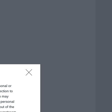
sonal or
ection to
ou may
 personal
out of the