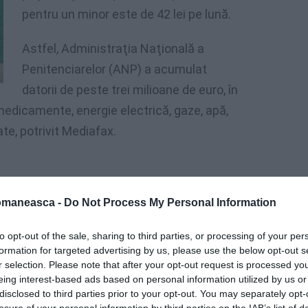
pentru un minor este de 42 lei pe lună.
Astfel, Administraţia Naţională a
Penitenciarelor (ANP) a acumulat
datorii de peste trei milioane de euro, în
 medicamente, energie electrică, gaze, apă,
ate, potrivit Mediafax.
omaneasca -
Do Not Process My Personal Information
to opt-out of the sale, sharing to third parties, or processing of your per
formation for targeted advertising by us, please use the below opt-out s
r selection. Please note that after your opt-out request is processed y
eing interest-based ads based on personal information utilized by us or
disclosed to third parties prior to your opt-out. You may separately opt-