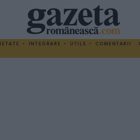
IETATE
INTEGRARE
UTILE
COMENTARII