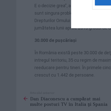
E o decizie grea”, a spus premierul Vict
sunt singura problemă. România ar pu
Drepturilor Omului pentru că sistemul
jumătatea lunii aprilie 2013 gradul de 
30.000 de puşcăriaşi
În România există peste 30.000 de deţin
intregul teritoriu, 35 cu regim de maximă
reeducare pentru tineri. În primele cinci
crescut cu 1.442 de persoane.
Articolul anterior
See
Dan Diaconescu a cumpărat mai
more
multe posturi TV în Italia şi Spania