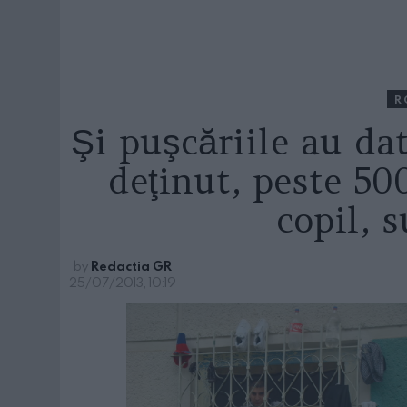
R
Şi puşcăriile au dat
deţinut, peste 50
copil, 
by
Redactia GR
25/07/2013, 10:19