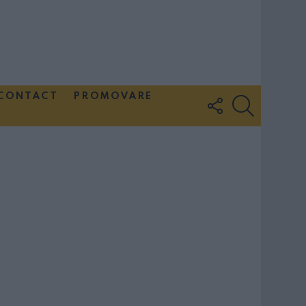
CONTACT
PROMOVARE
FOLLOW
SEARCH
US
Couple Photoshoot Paris