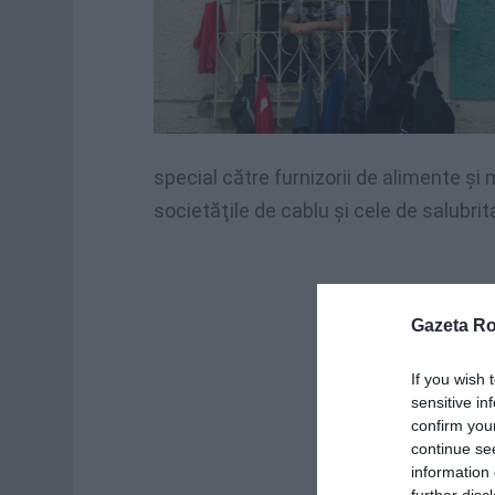
special către furnizorii de alimente şi
societăţile de cablu şi cele de salubrit
Gazeta R
If you wish 
sensitive in
confirm you
continue se
information 