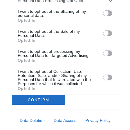
Personal Data Processing Opt Outs
național care s-au accentuat în contextul pandemiei
COVID-19. Raportul Curţii de Conturi privind achizițiile
I want to opt-out of the Sharing of my
personal data.
derulate pentru combaterea pandemiei au arătat
Opted In
grave deficiențe atât în administrația locală cât și
I want to opt-out of the Sale of my
Personal Data.
cea centrală.
Opted In
Practicile corupte din companii, care la nivel
I want to opt-out of processing my
Personal Data for Targeted Advertising.
declarativ își asumă politici de integritate, au fost de
Opted In
natură a afecta credibilitatea mediului de afaceri, iar
I want to opt-out of Collection, Use,
Retention, Sale, and/or Sharing of my
campaniile de cosmetizare a imaginii au avut ca
Personal Data that Is Unrelated with the
Purposes for which it was collected.
efect reducerea vigilenței publice.
Opted In
CONFIRM
Societatea românească și-a pierdut semnificativ
aplombul în a sancționa corupția și lipsa de
integritate ca flagel general și s-a manifestat mai
Data Deletion
Data Access
Privacy Policy
degrabă secvențial, comentează Transparency