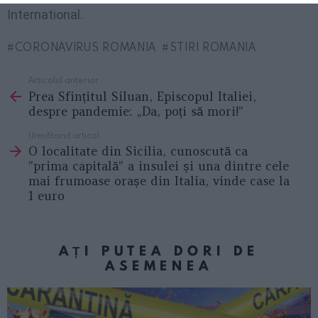
International.
CORONAVIRUS ROMANIA
STIRI ROMANIA
Articolul anterior
See
Prea Sfințitul Siluan, Episcopul Italiei,
more
despre pandemie: „Da, poți să mori!”
Următorul articol
O localitate din Sicilia, cunoscută ca
”prima capitală” a insulei și una dintre cele
mai frumoase orașe din Italia, vinde case la
1 euro
AȚI PUTEA DORI DE
ASEMENEA