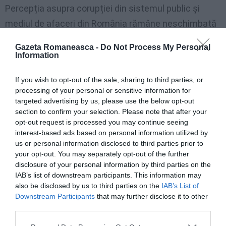
Percepția asupra corupției din sistemul public și
mediul de afaceri din România rămâne neschimbată
comparativ cu 2019, la fel și în cazul Ungariei, în timp
Gazeta Romaneasca -
Do Not Process My Personal
ce Bulgaria are un punct în plus față de anul anterior.
Information
De altfel, țara noastră înregistrează același scor ca în
If you wish to opt-out of the sale, sharing to third parties, or
anul 2012, ceea ce arată că măsurile luate în aproape
processing of your personal or sensitive information for
10 ani nu au fost constante și nu au reușit să
targeted advertising by us, please use the below opt-out
section to confirm your selection. Please note that after your
schimbe percepția pe care experți independenți și
opt-out request is processed you may continue seeing
din mediul de afaceri o au cu privire la corupția din
interest-based ads based on personal information utilized by
us or personal information disclosed to third parties prior to
România.
your opt-out. You may separately opt-out of the further
disclosure of your personal information by third parties on the
Lipsa de transparență în achizițiile publice,
IAB’s list of downstream participants. This information may
subfinanțarea sistemului medical, lipsa unor măsuri
also be disclosed by us to third parties on the
IAB’s List of
Downstream Participants
that may further disclose it to other
consecvente pentru digitalizarea proceselor
third parties.
administrative sunt probleme constante la nivel