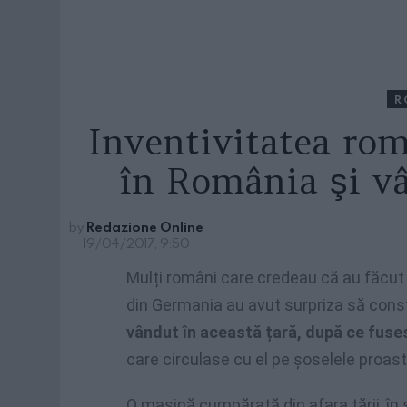
R
Inventivitatea rom
în România şi v
by
Redazione Online
19/04/2017, 9:50
Mulți români care credeau că au făcut 
din Germania au avut surpriza să const
vândut în această țară, după ce fuses
care circulase cu el pe șoselele proast
O mașină cumpărată din afara țării, în