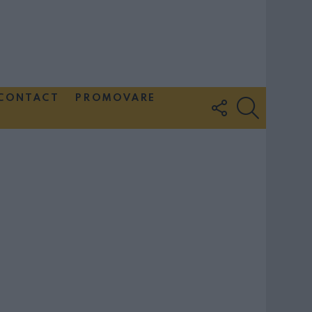
CONTACT
PROMOVARE
FOLLOW
SEARCH
US
Couple Photoshoot Paris