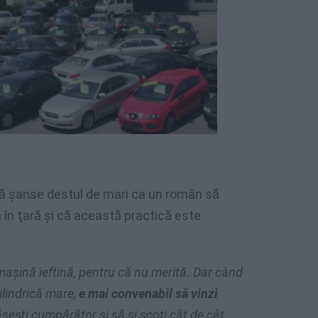
tă şanse destul de mari ca un român să
în ţară şi că această practică este
aşină ieftină, pentru că nu merită. Dar când
ilindrică mare,
e mai convenabil să vinzi
eşti cumpărător şi să şi scoţi cât de cât