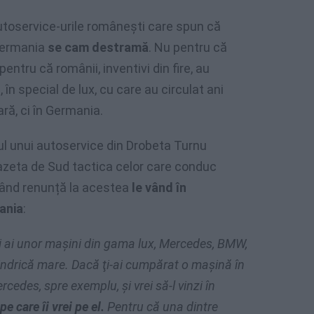
utoservice-urile românești care spun că
Germania
se cam destramă
. Nu pentru că
pentru că românii, inventivi din fire, au
în special de lux, cu care au circulat ani
ară, ci în Germania.
ul unui autoservice din Drobeta Turnu
zeta de Sud tactica celor care conduc
când renunță la acestea
le vând în
ania
:
ri ai unor maşini din gama lux, Mercedes, BMW,
lindrică mare. Dacă ţi-ai cumpărat o maşină în
cedes, spre exemplu, şi vrei să-l vinzi în
e care îi vrei pe el.
Pentru că una dintre