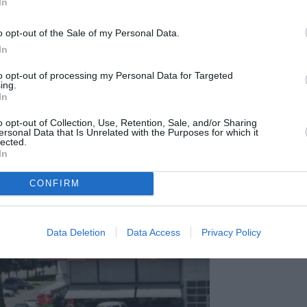
ermană. Tu îţi doreşti o maşină din afară,
In
a, ajungi într-un showroom din Germania şi ţi
o opt-out of the Sale of my Personal Data.
şina e rulată ani buni în România, ci ţi se
In
dusă de soţia sau mama unui patron neamț,
to opt-out of processing my Personal Data for Targeted
ing.
In
a bord până în 150.000 – 160.000.
O cumperi
o opt-out of Collection, Use, Retention, Sale, and/or Sharing
ersonal Data that Is Unrelated with the Purposes for which it
in Germania,
fără să bănuiești vreo clipă că ea
lected.
In
n ţara noastră.
CONFIRM
Data Deletion
Data Access
Privacy Policy