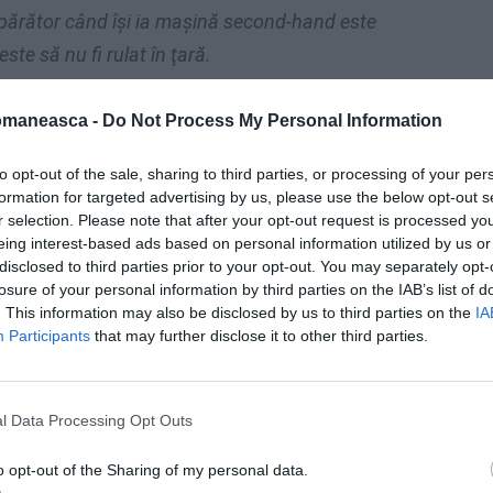
mpărător când îşi ia maşină second-hand este
este să nu fi rulat în ţară.
de maşina aici, ci
o duce în Germania,
omaneasca -
Do Not Process My Personal Information
e foarte bine pe proprietarii marilor
de târg sunt în general patronii turci. Aceştia
to opt-out of the sale, sharing to third parties, or processing of your per
formation for targeted advertising by us, please use the below opt-out s
ntru vânzare, ca el să arate impecabil, şi
îi
r selection. Please note that after your opt-out request is processed y
numele unei persoane cu cetăţenie şi
eing interest-based ads based on personal information utilized by us or
disclosed to third parties prior to your opt-out. You may separately opt-
ermană, maşina primeşte şi documente noi,
losure of your personal information by third parties on the IAB’s list of
t un eventual cumpărător să nu poată bănui din
. This information may also be disclosed by us to third parties on the
IA
Participants
that may further disclose it to other third parties.
decât dacă verifică datele legate de cartea de
l Data Processing Opt Outs
 români sau la bulgari sunt destul de mari,
ntem cei mai importanţi achizitori de
o opt-out of the Sharing of my personal data.