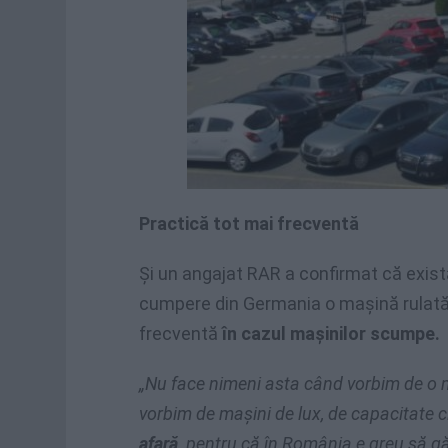
Practică tot mai frecventă
Şi un angajat RAR a confirmat că exis
cumpere din Germania o maşină rulată 
frecventă
în cazul maşinilor scumpe.
„Nu face nimeni asta când vorbim de o m
vorbim de maşini de lux, de capacitate c
afară,
pentru că în România e greu să găs