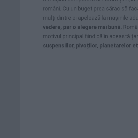
români. Cu un buget prea sărac să facă
mulți dintre ei apelează la mașinile ad
vedere, par o alegere mai bună.
Români
motivul principal fiind că în această ța
suspensiilor, pivoților, planetarelor e