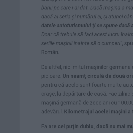
banii pe care i-ai dat. Dacă maşina a mai
dacă ai seria şi numărul ei, şi atunci câ
datele autoturismului ţi se spune dacă a
Doar că trebuie să faci acest lucru înaint
seriile maşinii înainte să o cumperi“
, sp
Român.
De altfel, nici mitul maşinilor germane 
picioare.
Un neamţ circulă de două or
pentru că acolo sunt foarte multe autost
oraşe, la depărtare de casă. Fac zilnic
maşină germană de zece ani cu 100.000
adevărul.
Kilometrajul acelei maşini a 
Ea
are cel puţin dublu, dacă nu mai mu