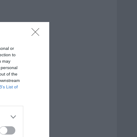
sonal or
ection to
ou may
 personal
out of the
 downstream
B’s List of