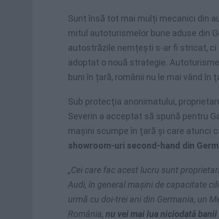
Sunt însă tot mai mulți mecanici din a
mitul autoturismelor bune aduse din 
autostrăzile nemțești s-ar fi stricat, ci 
adoptat o nouă strategie. Autoturisme, 
buni în țară, românii nu le mai vând în ţ
Sub protecţia anonimatului, proprietar
Severin a acceptat să spună pentru Ga
mașini scumpe în ţară și care atunci 
showroom-uri second-hand din Germ
„Cei care fac acest lucru sunt proprieta
Audi, în general maşini de capacitate ci
urmă cu doi-trei ani din Germania, un Mer
România,
nu vei mai lua niciodată banii p