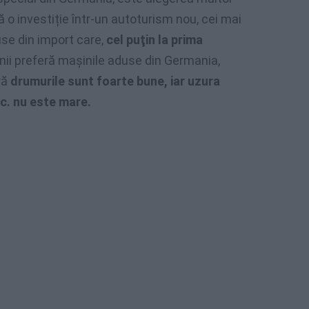
 o investiție într-un autoturism nou, cei mai
use din import care,
cel puţin la prima
i preferă mașinile aduse din Germania,
ră
drumurile sunt foarte bune, iar uzura
tc. nu este mare.