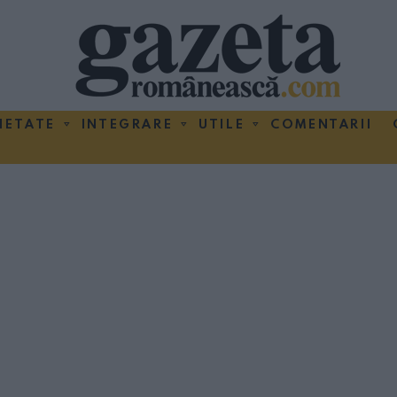
IETATE
INTEGRARE
UTILE
COMENTARII