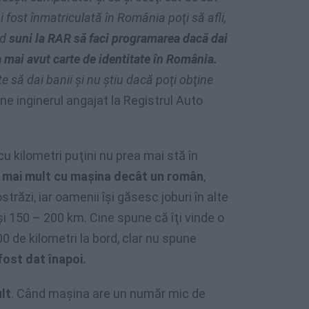
 fost înmatriculată în România poţi să afli,
nd
suni la RAR să faci programarea dacă dai
 mai avut carte de identitate în România.
e să dai banii şi nu ştiu dacă poţi obţine
une inginerul angajat la Registrul Auto
cu kilometri puţini nu prea mai stă în
i mai mult cu maşina decât un român
,
răzi, iar oamenii îşi găsesc joburi în alte
 şi 150 – 200 km. Cine spune că îţi vinde o
 de kilometri la bord, clar nu spune
fost dat înapoi.
lt
. Când maşina are un număr mic de