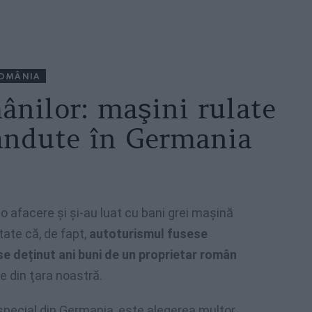
OMÂNIA
ânilor: maşini rulate
ândute în Germania
o afacere și și-au luat cu bani grei mașină
ate că, de fapt,
autoturismul fusese
e deținut ani buni de un proprietar român
e din ţara noastră.
 special din Germania, este alegerea multor