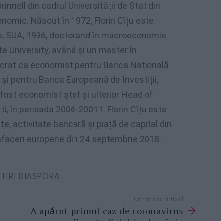
Grinnell din cadrul Universității de Stat din
nomic. Născut în 1972, Florin Cîțu este
ege, SUA, 1996, doctorand în macroeconomie
e University, având și un master în
ucrat ca economist pentru Banca Națională
 și pentru Banca Europeană de Investiții,
fost economist ștef și ulterior Head of
i, în perioada 2006-20011. Florin Cîțu este
, activitate bancară și piață de capital din
 afaceri europene din 24 septembrie 2018.
STIRI DIASPORA
Următorul articol
A apărut primul caz de coronavirus