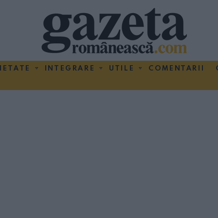
IETATE
INTEGRARE
UTILE
COMENTARII