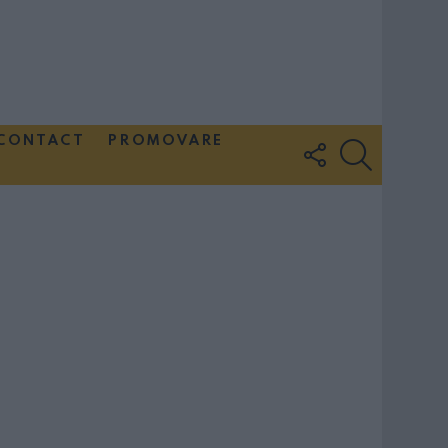
CONTACT
PROMOVARE
FOLLOW
SEARCH
US
Couple Photoshoot Paris