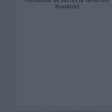
eveniment de succes la Guvernul
României
Gazeta Românească Italia | MY OWN MEDIA LIMITED - 2025. Tutti i 