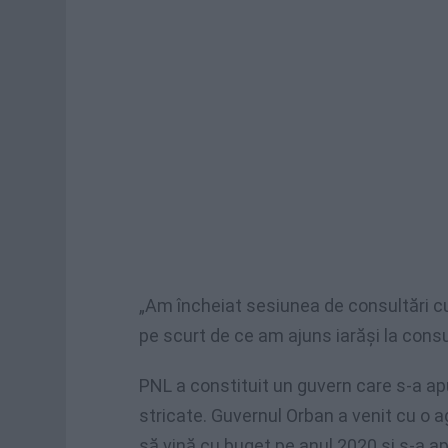
„Am încheiat sesiunea de consultări cu
pe scurt de ce am ajuns iarăși la consu
PNL a constituit un guvern care s-a apu
stricate. Guvernul Orban a venit cu o 
să vină cu buget pe anul 2020 și s-a ap