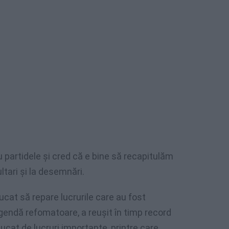
 partidele și cred că e bine să recapitulăm
ltari și la desemnări.
cat să repare lucrurile care au fost
agendă refomatoare, a reușit în timp record
ucat de lucruri importante, printre care