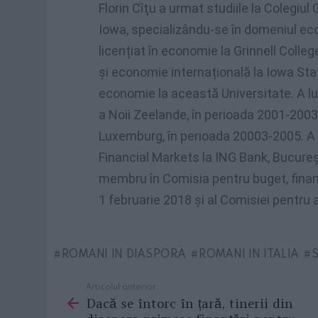
Florin Cîţu a urmat studiile la Colegiul 
Iowa, specializându-se în domeniul eco
licențiat în economie la Grinnell Coll
și economie internațională la Iowa Stat
economie la această Universitate. A l
a Noii Zeelande, în perioada 2001-2003
Luxemburg, în perioada 20003-2005. A 
Financial Markets la ING Bank, Bucureșt
membru în Comisia pentru buget, finanțe
1 februarie 2018 și al Comisiei pentru
ROMANI IN DIASPORA
ROMANI IN ITALIA
Articolul anterior
See
Dacă se întorc în țară, tinerii din
more