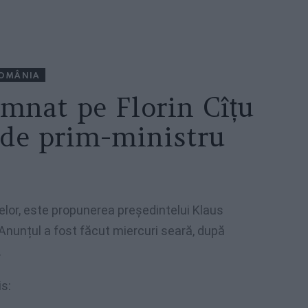
OMÂNIA
emnat pe Florin Cîțu
 de prim-ministru
nțelor, este propunerea președintelui Klaus
Anunțul a fost făcut miercuri seară, după
.
is: