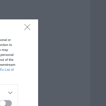
sonal or
ection to
ou may
 personal
out of the
 downstream
B’s List of