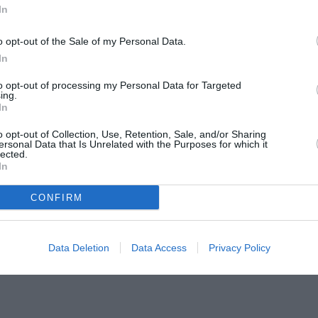
In
amentală și cu un program de guvernare.”
o opt-out of the Sale of my Personal Data.
ota pe Florin Cîțu”, a spus Marcel Ciolacu,
In
ultările cu șeful statului.
to opt-out of processing my Personal Data for Targeted
ing.
In
ea PSD şi a decis luni că există un conflict
n ceea ce priveşte nominalizarea lui Ludovic
o opt-out of Collection, Use, Retention, Sale, and/or Sharing
ersonal Data that Is Unrelated with the Purposes for which it
lected.
In
 să facă o nouă nominalizare de premier,
CONFIRM
candidatului la funcţia de prim-ministru
gulării unei majorităţi parlamentare în
Data Deletion
Data Access
Privacy Policy