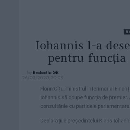
R
Iohannis l-a des
pentru funcția
by
Redactia GR
26/02/2020, 20:09
Florin Cîțu, ministrul interimar al Fina
Iohannis să ocupe funcția de premier. 
consultările cu partidele parlamentare
Declarațiile președintelui Klaus Iohann