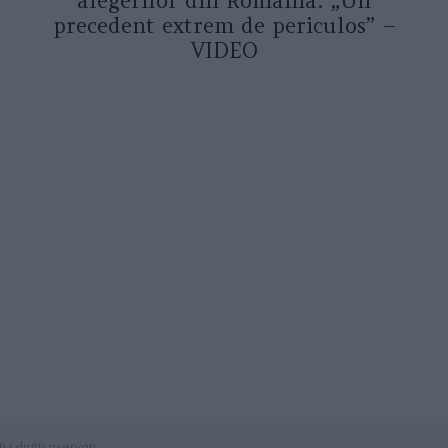
alegerilor din România: „Un
precedent extrem de periculos” –
VIDEO
diritti riservati.