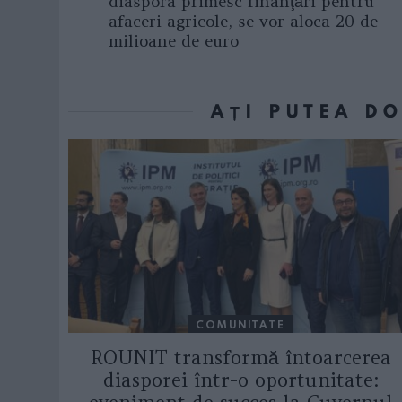
diaspora primesc finanţări pentru
afaceri agricole, se vor aloca 20 de
milioane de euro
AȚI PUTEA D
COMUNITATE
ROUNIT transformă întoarcerea
diasporei într-o oportunitate: