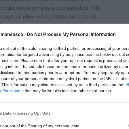
 locale. Acest lucru nu a fost agreat de PSD,
eușit să adune o majoritate care a trecut o
omaneasca -
Do Not Process My Personal Information
e situația. Am convocat consultări, am
eplăcută – PSD a început de tergiverseze
to opt-out of the sale, sharing to third parties, or processing of your per
formation for targeted advertising by us, please use the below opt-out s
re ar fi trebuit să aibă un vot, nu s-a votat și
r selection. Please note that after your opt-out request is processed y
otal în Parlament. Pentru a depăși blocajul,
eing interest-based ads based on personal information utilized by us or
disclosed to third parties prior to your opt-out. You may separately opt-
losure of your personal information by third parties on the IAB’s list of
. This information may also be disclosed by us to third parties on the
IA
oi ne dorim să mergem mai departe, să
Participants
that may further disclose it to other third parties.
să fac o desemnare. Așadar, am decis să
l Data Processing Opt Outs
ru pe domnul Vasile Florin Cîțu,
o opt-out of the Sharing of my personal data.
e se va prezenta, sper, într-un timp scurt în