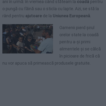
ani în urmă: în vremea când stăteam la
coadă
pentru
o pungă cu făină sau o sticla cu lapte. Azi, se stă la
rând pentru
ajutoare
de la
Uniunea Europeană
.
Oamenii pierd şirul
orelor state la coadă
pentru a-şi primi
alimentele şi se călcă
în picioare de frică că
nu vor apuca să primească produsele gratuite.