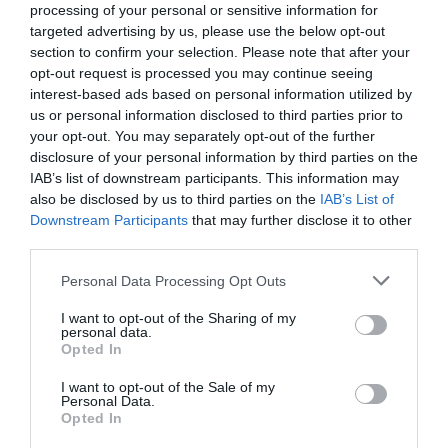
processing of your personal or sensitive information for
persoane beneficiare de venit minim garantat.
targeted advertising by us, please use the below opt-out
section to confirm your selection. Please note that after your
Românul, tot negustor
opt-out request is processed you may continue seeing
interest-based ads based on personal information utilized by
us or personal information disclosed to third parties prior to
Mălai la un leu kilogramul şi făină cu doar un leu şi
your opt-out. You may separately opt-out of the further
jumătate. Minunea se petrece chiar la uşa Centrului
disclosure of your personal information by third parties on the
IAB’s list of downstream participants. This information may
Social Nectarie din sectorul 6 al Capitalei, iar
also be disclosed by us to third parties on the
IAB’s List of
comercianţii de ocazie sunt chiar beneficiarii
Downstream Participants
that may further disclose it to other
ajutoarelor de la Uniunea Europeană.
third parties.
Personal Data Processing Opt Outs
O femeia are de vânzare trei baxuri a câte 10
I want to opt-out of the Sharing of my
kilograme de făină. Chiar dacă i se oferă un preţ
personal data.
foarte mic, acceptă fără să clipească. „Nici nu-i bună
Opted In
făina. Eu şi-aşa nu mănânc decât făină neagră,
I want to opt-out of the Sale of my
Personal Data.
graham, secară. Mai mult mă încurcă făina asta
Opted In
albă”, a spus un nevoiaş.