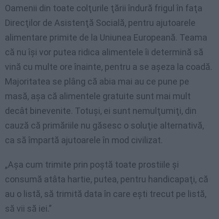
Oamenii din toate colţurile ţării îndură frigul în faţa
Direcţilor de Asistenţă Socială, pentru ajutoarele
alimentare primite de la Uniunea Europeană. Teama
că nu îşi vor putea ridica alimentele îi determină să
vină cu multe ore înainte, pentru a se aşeza la coadă.
Majoritatea se plâng că abia mai au ce pune pe
masă, aşa că alimentele gratuite sunt mai mult
decât binevenite. Totuşi, ei sunt nemulţumiţi, din
cauză că primăriile nu găsesc o soluţie alternativă,
ca să împartă ajutoarele în mod civilizat.
„Aşa cum trimite prin poştă toate prostiile şi
consumă atâta hartie, putea, pentru handicapaţi, că
au o listă, să trimită data în care eşti trecut pe listă,
să vii să iei.”