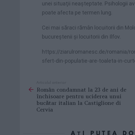
unei situaţii neaşteptate. Psihologii av
poate afecta pe termen lung.
Cei mai săraci rămân locuitorii din Mold
bucureştenii şi locuitorii din Ilfov.
https://ziarulromanesc.de/romania/ro
sfert-din-populatie-are-toaleta-in-curt
Articolul anterior
See
Român condamnat la 23 de ani de
more
închisoare pentru uciderea unui
bucătar italian la Castiglione di
Cervia
AȚI PUTEA D