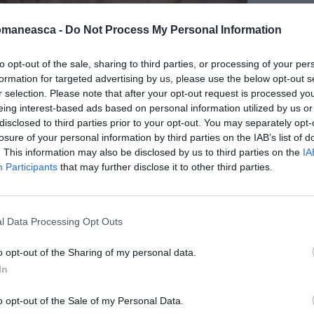
omaneasca -
Do Not Process My Personal Information
to opt-out of the sale, sharing to third parties, or processing of your per
formation for targeted advertising by us, please use the below opt-out s
r selection. Please note that after your opt-out request is processed y
eing interest-based ads based on personal information utilized by us or
disclosed to third parties prior to your opt-out. You may separately opt-
losure of your personal information by third parties on the IAB’s list of
. This information may also be disclosed by us to third parties on the
IA
Participants
that may further disclose it to other third parties.
l Data Processing Opt Outs
ermite accesul la bunuri pentru traiul zilnic,
o opt-out of the Sharing of my personal data.
ă parte, semnificativă, dar mult mai mică, își
In
canțe. Nu putem să spunem că nu avem o
o opt-out of the Sale of my Personal Data.
ecât ar fi de dorit. Deși înregistrăm creștere