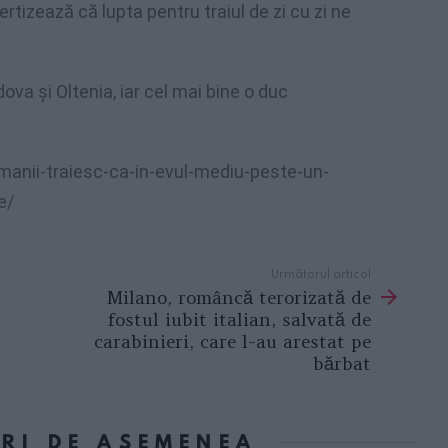
ertizează că lupta pentru traiul de zi cu zi ne
ova şi Oltenia, iar cel mai bine o duc
manii-traiesc-ca-in-evul-mediu-peste-un-
e/
Următorul articol
Milano, româncă terorizată de
fostul iubit italian, salvată de
carabinieri, care l-au arestat pe
bărbat
ORI DE ASEMENEA