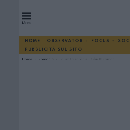
Menu
HOME
OBSERVATOR
FOCUS
SOC
PUBBLICITÀ SUL SITO
You are here:
Home
România
La limita sărăciei! 7 din 10 români nu au bani suficienți să își cumpere mâncare