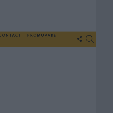
CONTACT
PROMOVARE
FOLLOW
SEARCH
US
Couple Photoshoot Paris