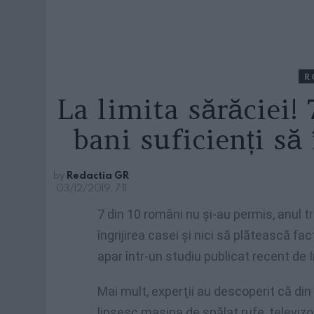
R
La limita sărăciei!
bani suficienți s
by
Redactia GR
03/12/2019, 7:11
7 din 10 români nu şi-au permis, anul
îngrijirea casei şi nici să plătească fac
apar într-un studiu publicat recent de I
Mai mult, experţii au descoperit că din
lipsesc maşina de spălat rufe, televizor