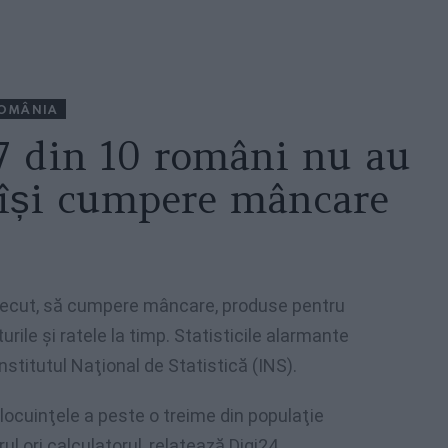
OMÂNIA
 7 din 10 români nu au
ă își cumpere mâncare
 trecut, să cumpere mâncare, produse pentru
turile şi ratele la timp. Statisticile alarmante
nstitutul Naţional de Statistică (INS).
 locuinţele a peste o treime din populaţie
ul ori calculatorul, relatează Digi24.