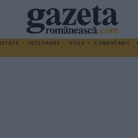
IETATE
INTEGRARE
UTILE
COMENTARII