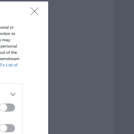
sonal or
ection to
ou may
 personal
out of the
 downstream
B’s List of