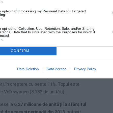
riculările de Volkswagen second-hand aproape
In
 total de autoturisme noi înmatriculate,
to opt-out of processing my Personal Data for Targeted
ing.
In
pel (19.454 de unităţi), Ford (12.998 de
o opt-out of Collection, Use, Retention, Sale, and/or Sharing
ersonal Data that Is Unrelated with the Purposes for which it
lected.
2 de unităţi), Skoda (5.285 de unităţi),
In
z (4.208 unităţi).
CONFIRM
 se situează în partea a doua a ierarhiei
 înmatriculate.
Data Deletion
Data Access
Privacy Policy
i noi s-au consemnat în primul semestru
ţi, în creştere cu peste 11%. Topul este
de Volkswagen (3.132 de unităţi).
sese la
6,27 milioane de unităţi la sfârşitul
aţă de aceeaşi perioadă din 2013
, potrivit