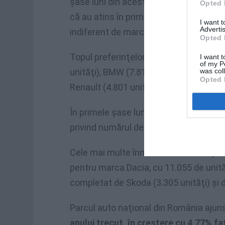
şase luni din acest an. Astfel, înmat
Opted 
că au atins în primul semestru numărul
I want 
Advertis
indiferent de marcă.
Opted 
Topul preferinţelor este completat de O
I want t
of my P
was col
unităţi), BMW (7.813 unităţi), Audi (7.64
Opted 
Renault (4.801 unităţi) şi Mercedes-Ben
În primele şase luni din acest an, Dacia
privind numărul de unităţi second-hand
Cele mai multe înmatriculări de maşin
pentru marca Dacia, cu 11.055 de unită
completat de Skoda (3.305 unităţi) şi 
Parcul auto naţional din România ajun
anului trecut, în creştere cu 4,77% f