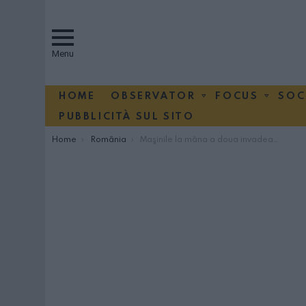
Menu
HOME
OBSERVATOR
FOCUS
SOC
PUBBLICITÀ SUL SITO
You are here:
Home
România
Maşinile la mâna a doua invadează România. Mărcile nemţeşti, cele mai căutate