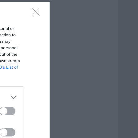
sonal or
ection to
ou may
 personal
out of the
 downstream
B’s List of