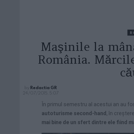
R
Maşinile la mân
România. Mărcile
că
by
Redactia GR
24/07/2015, 5:07
În primul semestru al acestui an au f
autoturisme second-hand
, în creşte
mai bine de un sfert dintre ele fiind