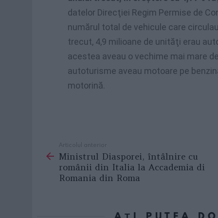
datelor Direcţiei Regim Permise de Con
numărul total de vehicule care circulau
trecut, 4,9 milioane de unităţi erau aut
acestea aveau o vechime mai mare de 
autoturisme aveau motoare pe benzină, 
motorină.
Articolul anterior
See
Ministrul Diasporei, întâlnire cu
more
românii din Italia la Accademia di
Romania din Roma
AȚI PUTEA D