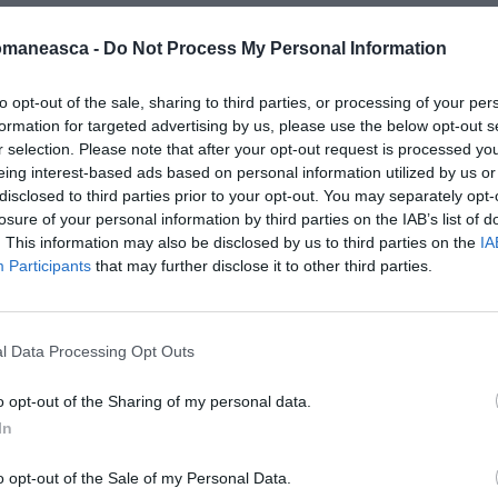
omaneasca -
Do Not Process My Personal Information
to opt-out of the sale, sharing to third parties, or processing of your per
formation for targeted advertising by us, please use the below opt-out s
r selection. Please note that after your opt-out request is processed y
eing interest-based ads based on personal information utilized by us or
disclosed to third parties prior to your opt-out. You may separately opt-
losure of your personal information by third parties on the IAB’s list of
. This information may also be disclosed by us to third parties on the
IA
ează o maşină optează pentru una la mâna a
Participants
that may further disclose it to other third parties.
semestru al acestui an, au fost
44 de autoturisme second-hand şi
numai
 Direcţiei Regim Permise de Conducere şi
l Data Processing Opt Outs
o opt-out of the Sharing of my personal data.
In
and, pe primul loc în clasament se situează
32.000 de unităţi înmatriculate
în primele
o opt-out of the Sale of my Personal Data.