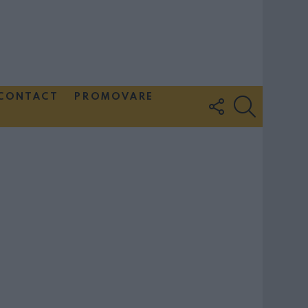
CONTACT
PROMOVARE
FOLLOW
SEARCH
US
Couple Photoshoot Paris