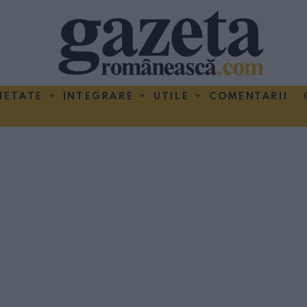
IETATE
INTEGRARE
UTILE
COMENTARII