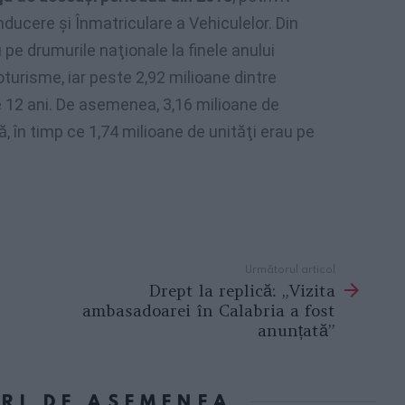
ducere şi Înmatriculare a Vehiculelor. Din
 pe drumurile naţionale la finele anului
oturisme, iar peste 2,92 milioane dintre
12 ani. De asemenea, 3,16 milioane de
în timp ce 1,74 milioane de unităţi erau pe
Următorul articol
Drept la replică: „Vizita
ambasadoarei în Calabria a fost
anunțată”
ORI DE ASEMENEA