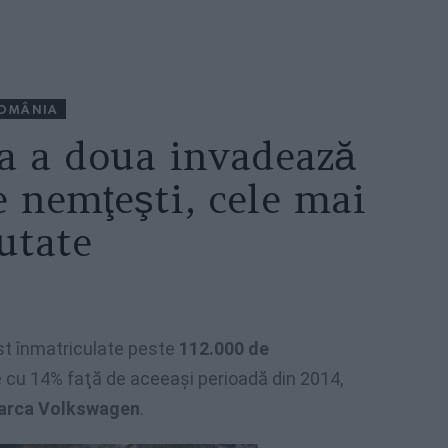
OMÂNIA
a a doua invadează
 nemţeşti, cele mai
utate
ost înmatriculate peste
112.000 de
re cu 14% faţă de aceeaşi perioadă din 2014,
 marca Volkswagen
.